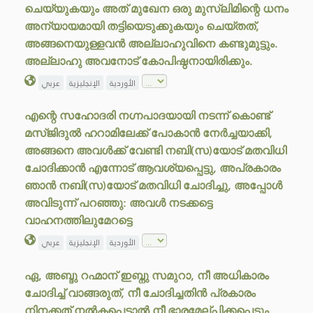
ചെയ്യുകയും അത് മുഖേന ഒരു മുസ്ലിമിന്റെ ധനം
അന്യായമായി തട്ടിയെടുക്കുകയും ചെയ്തത്,
അങ്ങനെയുള്ളവൻ അല്ലാഹുവിനെ കണ്ടുമുട്ടും.
അല്ലാഹു അവനോട് കോപിഷ്ഠനായിരിക്കും.
الأوردية
الإنجليزية
عربي
എന്റെ സഹോദരി നഗ്നപാദയായി നടന്ന് കൊണ്ട്
മസ്ജിദുൽ ഹറാമിലേക്ക് പോകാൻ നേർച്ചയാക്കി,
അങ്ങനെ അവൾക്ക് വേണ്ടി നബി(സ)യോട് മതവിധി
ചോദിക്കാൻ എന്നോട് ആവശ്യപ്പെട്ടു, അപ്രകാരം
ഞാൻ നബി(സ)യോട് മതവിധി ചോദിച്ചു, അപ്പോൾ
അവിടുന്ന് പറഞ്ഞു: അവൾ നടക്കട്ടെ
വാഹനത്തിലുമേറട്ടെ
الأوردية
الإنجليزية
عربي
ഏ, അബ്ദു റഹ്മാന് ഇബ്നു സമുറാ, നീ അധികാരം
ചോദിച്ച് വാങ്ങരുത്, നീ ചോദിച്ചതിൻ പ്രകാരം
നിനക്കത് നൽകപ്പെട്ടാൽ നീ ഭാരമേല്പിക്കപ്പെടും