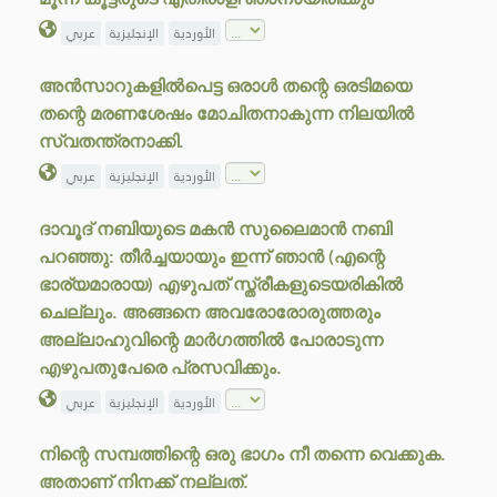
الأوردية
الإنجليزية
عربي
അൻസാറുകളിൽപെട്ട ഒരാൾ തന്റെ ഒരടിമയെ
തന്റെ മരണശേഷം മോചിതനാകുന്ന നിലയിൽ
സ്വതന്ത്രനാക്കി.
الأوردية
الإنجليزية
عربي
ദാവൂദ് നബിയുടെ മകൻ സുലൈമാൻ നബി
പറഞ്ഞു: തീർച്ചയായും ഇന്ന് ഞാൻ (എന്റെ
ഭാര്യമാരായ) എഴുപത് സ്ത്രീകളുടെയരികിൽ
ചെല്ലും. അങ്ങനെ അവരോരോരുത്തരും
അല്ലാഹുവിന്റെ മാർഗത്തിൽ പോരാടുന്ന
എഴുപതുപേരെ പ്രസവിക്കും.
الأوردية
الإنجليزية
عربي
നിന്റെ സമ്പത്തിന്റെ ഒരു ഭാഗം നീ തന്നെ വെക്കുക.
അതാണ് നിനക്ക് നല്ലത്.