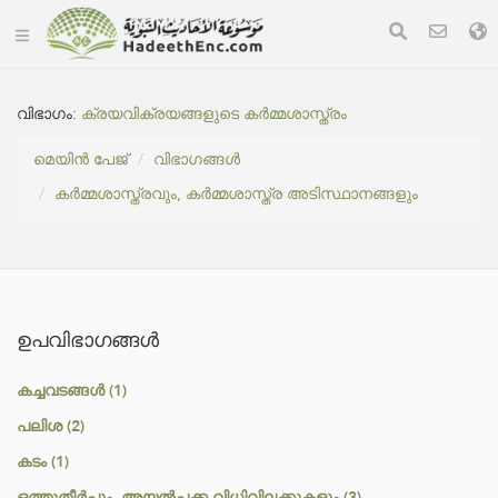
വിഭാഗം:
ക്രയവിക്രയങ്ങളുടെ കർമ്മശാസ്ത്രം
മെയിൻ പേജ്
വിഭാഗങ്ങൾ
കർമ്മശാസ്ത്രവും, കർമ്മശാസ്ത്ര അടിസ്ഥാനങ്ങളും
ഉപവിഭാഗങ്ങൾ
കച്ചവടങ്ങൾ (1)
പലിശ (2)
കടം (1)
ഒത്തുതീർപ്പും, അയൽപ്പക്ക വിധിവിലക്കുകളും (3)