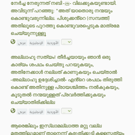
നേർച്ച നേരുന്നത് നബി -ﷺ- വിലക്കുകയുണ്ടായി.
അവിടുന്ന് പറഞ്ഞു: "അത് യാതൊരു നന്മയും
കൊണ്ടുവരുന്നില്ല. പിശുക്കൻ്റെ (സമ്പത്ത്)
അതിലൂടെ പുറത്തു കൊണ്ടുവരപ്പെടുക മാത്രമേ
ചെയ്യുന്നുള്ളൂ
الأوردية
الإنجليزية
عربي
അല്ലാഹു സത്യം! തീർച്ചയായും ഞാൻ ഒരു
കാര്യം ശപഥം ചെയ്തു പറയുകയും,
അതിനേക്കാൾ നല്ലത് കാണുകയും ചെയ്താൽ
-അല്ലാഹു ഉദ്ദേശിച്ചാൽ- എൻ്റെ ശപഥം തിരുത്തി
കൊണ്ട് അതിനുള്ള പ്രായശ്ചിത്തം നൽകുകയും,
കൂടുതൽ നന്മയുള്ളത് പ്രവർത്തിക്കുകയും
ചെയ്യാതിരിക്കില്ല
الأوردية
الإنجليزية
عربي
ആരെങ്കിലും ഇസ്ലാമല്ലാത്ത മറ്റു വല്ല
മതത്തിലുമാണ് താനെന്ന് കരുതിക്കൂട്ടി കളളസത്യം