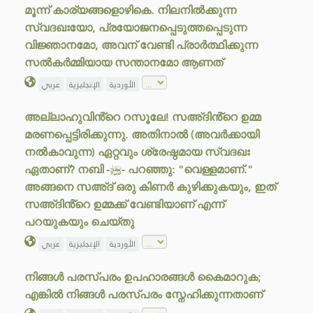
മൂന്ന് കാര്യങ്ങളൊഴികെ. നിലനിൽക്കുന്ന
സ്വദഖഃയോ, പ്രയോജനപ്പെടുത്തപ്പെടുന്ന
വിജ്ഞാനമോ, അവന് വേണ്ടി പ്രാർത്ഥിക്കുന്ന
സൽകർമ്മിയായ സന്താനമോ ആണത്
الأوردية
الإنجليزية
عربي
അല്ലാഹുവിൻ്റെ റസൂലേ! സഅ്ദിൻ്റെ ഉമ്മ
മരണപ്പെട്ടിരിക്കുന്നു. അതിനാൽ (അവർക്കായി
നൽകാവുന്ന) ഏറ്റവും ശ്രേഷ്ഠമായ സ്വദഖഃ
ഏതാണ്? നബി -ﷺ- പറഞ്ഞു: "വെള്ളമാണ്."
അങ്ങനെ സഅ്ദ് ഒരു കിണർ കുഴിക്കുകയും, ഇത്
സഅ്ദിൻ്റെ ഉമ്മക്ക് വേണ്ടിയാണ് എന്ന്
പറയുകയും ചെയ്തു
الأوردية
الإنجليزية
عربي
നിങ്ങൾ പരസ്പരം ഉപഹാരങ്ങൾ കൈമാറുക;
എങ്കിൽ നിങ്ങൾ പരസ്പരം സ്നേഹിക്കുന്നതാണ്