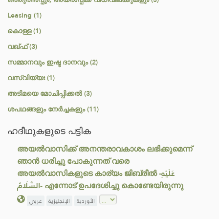
Leasing (1)
കൊള്ള (1)
വഖ്ഫ് (3)
സമ്മാനവും ഇഷ്ട ദാനവും (2)
വസ്വിയ്യഃ (1)
അടിമയെ മോചിപ്പിക്കൽ (3)
ശപഥങ്ങളും നേർച്ചകളും (11)
ഹദീഥുകളുടെ പട്ടിക
അയൽവാസിക്ക് അനന്തരാവകാശം ലഭിക്കുമെന്ന്
ഞാൻ ധരിച്ചു പോകുന്നത് വരെ
അയൽവാസികളുടെ കാര്യം ജിബ്രീൽ -عَلَيْهِ
السَّلَامُ- എന്നോട് ഉപദേശിച്ചു കൊണ്ടേയിരുന്നു
الأوردية
الإنجليزية
عربي