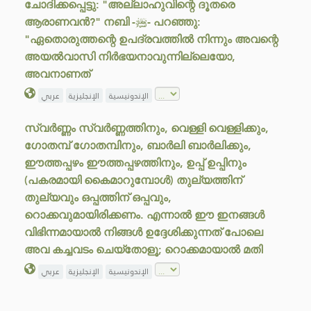
ചോദിക്കപ്പെട്ടു: "അല്ലാഹുവിന്റെ ദൂതരെ
ആരാണവൻ?" നബി -ﷺ- പറഞ്ഞു:
"ഏതൊരുത്തന്റെ ഉപദ്രവത്തിൽ നിന്നും അവന്റെ
അയൽവാസി നിർഭയനാവുന്നില്ലെയോ,
അവനാണത്
الإندونيسية
الإنجليزية
عربي
സ്വർണ്ണം സ്വർണ്ണത്തിനും, വെള്ളി വെള്ളിക്കും,
ഗോതമ്പ് ഗോതമ്പിനും, ബാർലി ബാർലിക്കും,
ഈത്തപ്പഴം ഈത്തപ്പഴത്തിനും, ഉപ്പ് ഉപ്പിനും
(പകരമായി കൈമാറുമ്പോൾ) തുല്യത്തിന്
തുല്യവും ഒപ്പത്തിന് ഒപ്പവും,
റൊക്കവുമായിരിക്കണം. എന്നാൽ ഈ ഇനങ്ങൾ
വിഭിന്നമായാൽ നിങ്ങൾ ഉദ്ദേശിക്കുന്നത് പോലെ
അവ കച്ചവടം ചെയ്തോളൂ; റൊക്കമായാൽ മതി
الإندونيسية
الإنجليزية
عربي