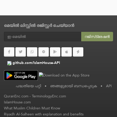
മെയിൽ ലിസ്റ്റിൽ രജിസ്റ്റർ ചെയ്യാൻ
റജിസ്‌ട്രേഷൻ
github.com/IslamHouse-API
പദ്ധതിയെ പറ്റി
•
ഞങ്ങളുമായി ബന്ധപ്പെടുക
•
API
QuranEnc.com
-
TerminologyEnc.com
IslamHouse.com
What Muslim Children Must Know
Riyadh Al-Salheen with explanation and benefits