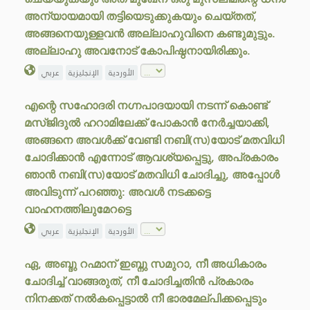
അന്യായമായി തട്ടിയെടുക്കുകയും ചെയ്തത്,
അങ്ങനെയുള്ളവൻ അല്ലാഹുവിനെ കണ്ടുമുട്ടും.
അല്ലാഹു അവനോട് കോപിഷ്ഠനായിരിക്കും.
الأوردية
الإنجليزية
عربي
എന്റെ സഹോദരി നഗ്നപാദയായി നടന്ന് കൊണ്ട്
മസ്ജിദുൽ ഹറാമിലേക്ക് പോകാൻ നേർച്ചയാക്കി,
അങ്ങനെ അവൾക്ക് വേണ്ടി നബി(സ)യോട് മതവിധി
ചോദിക്കാൻ എന്നോട് ആവശ്യപ്പെട്ടു, അപ്രകാരം
ഞാൻ നബി(സ)യോട് മതവിധി ചോദിച്ചു, അപ്പോൾ
അവിടുന്ന് പറഞ്ഞു: അവൾ നടക്കട്ടെ
വാഹനത്തിലുമേറട്ടെ
الأوردية
الإنجليزية
عربي
ഏ, അബ്ദു റഹ്മാന് ഇബ്നു സമുറാ, നീ അധികാരം
ചോദിച്ച് വാങ്ങരുത്, നീ ചോദിച്ചതിൻ പ്രകാരം
നിനക്കത് നൽകപ്പെട്ടാൽ നീ ഭാരമേല്പിക്കപ്പെടും