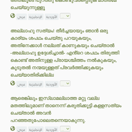
അതിലൂടെ പുറത്തു കൊണ്ടുവരപ്പെടുക മാത്രമേ
ചെയ്യുന്നുള്ളൂ
الأوردية
الإنجليزية
عربي
അല്ലാഹു സത്യം! തീർച്ചയായും ഞാൻ ഒരു
കാര്യം ശപഥം ചെയ്തു പറയുകയും,
അതിനേക്കാൾ നല്ലത് കാണുകയും ചെയ്താൽ
-അല്ലാഹു ഉദ്ദേശിച്ചാൽ- എൻ്റെ ശപഥം തിരുത്തി
കൊണ്ട് അതിനുള്ള പ്രായശ്ചിത്തം നൽകുകയും,
കൂടുതൽ നന്മയുള്ളത് പ്രവർത്തിക്കുകയും
ചെയ്യാതിരിക്കില്ല
الأوردية
الإنجليزية
عربي
ആരെങ്കിലും ഇസ്ലാമല്ലാത്ത മറ്റു വല്ല
മതത്തിലുമാണ് താനെന്ന് കരുതിക്കൂട്ടി കളളസത്യം
ചെയ്താൽ അവൻ
പറഞ്ഞതുപോലെതന്നെയാകുന്നു.
الأوردية
الإنجليزية
عربي