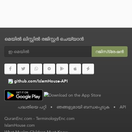
മെയിൽ ലിസ്റ്റിൽ രജിസ്റ്റർ ചെയ്യാൻ
റജിസ്‌ട്രേഷൻ
github.com/IslamHouse-API
പദ്ധതിയെ പറ്റി
•
ഞങ്ങളുമായി ബന്ധപ്പെടുക
•
API
QuranEnc.com
-
TerminologyEnc.com
IslamHouse.com