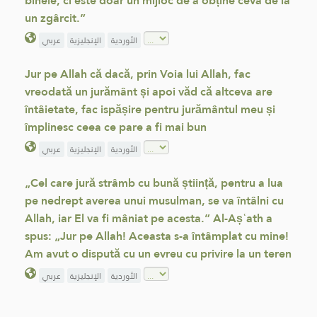
binele; ci este doar un mijloc de a obține ceva de la
un zgârcit.”
الأوردية
الإنجليزية
عربي
Jur pe Allah că dacă, prin Voia lui Allah, fac
vreodată un jurământ și apoi văd că altceva are
întâietate, fac ispășire pentru jurământul meu și
împlinesc ceea ce pare a fi mai bun
الأوردية
الإنجليزية
عربي
„Cel care jură strâmb cu bună știință, pentru a lua
pe nedrept averea unui musulman, se va întâlni cu
Allah, iar El va fi mâniat pe acesta.” Al-Așʿath a
spus: „Jur pe Allah! Aceasta s-a întâmplat cu mine!
Am avut o dispută cu un evreu cu privire la un teren
الأوردية
الإنجليزية
عربي