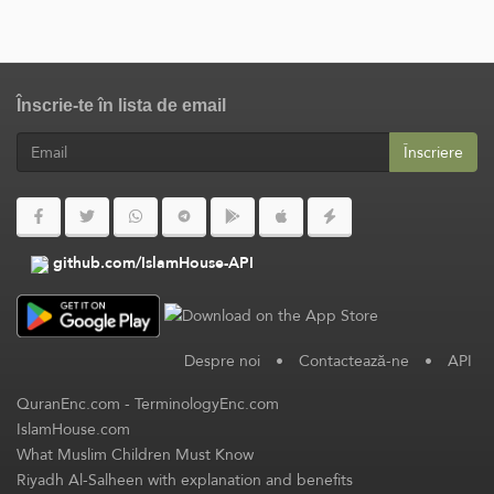
Înscrie-te în lista de email
Înscriere
github.com/IslamHouse-API
Despre noi
•
Contactează-ne
•
API
QuranEnc.com
-
TerminologyEnc.com
IslamHouse.com
What Muslim Children Must Know
Riyadh Al-Salheen with explanation and benefits