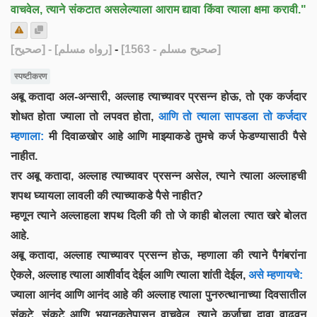
वाचवेल, त्याने संकटात असलेल्याला आराम द्यावा किंवा त्याला क्षमा करावी."
[صحيح]
- [رواه مسلم]
-
[صحيح مسلم - 1563]
स्पष्टीकरण
अबू कतादा अल-अन्सारी, अल्लाह त्याच्यावर प्रसन्न होऊ, तो एक कर्जदार
शोधत होता ज्याला तो लपवत होता,
आणि तो त्याला सापडला तो कर्जदार
म्हणाला:
मी दिवाळखोर आहे आणि माझ्याकडे तुमचे कर्ज फेडण्यासाठी पैसे
नाहीत.
तर अबू कतादा, अल्लाह त्याच्यावर प्रसन्न असेल, त्याने त्याला अल्लाहची
शपथ घ्यायला लावली की त्याच्याकडे पैसे नाहीत?
म्हणून त्याने अल्लाहला शपथ दिली की तो जे काही बोलला त्यात खरे बोलत
आहे.
अबू कतादा, अल्लाह त्याच्यावर प्रसन्न होऊ, म्हणाला की त्याने पैगंबरांना
ऐकले, अल्लाह त्याला आशीर्वाद देईल आणि त्याला शांती देईल,
असे म्हणायचे:
ज्याला आनंद आणि आनंद आहे की अल्लाह त्याला पुनरुत्थानाच्या दिवसातील
संकटे, संकटे आणि भयानकतेपासून वाचवेल, त्याने कर्जाचा दावा वाढवून