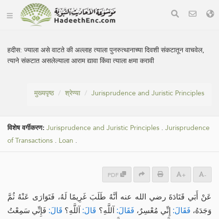
हदीस:
ज्याला असे वाटते की अल्लाह त्याला पुनरुत्थानाच्या दिवशी संकटातून वाचवेल,
त्याने संकटात असलेल्याला आराम द्यावा किंवा त्याला क्षमा करावी
मुख्यपृष्ठ
श्रेण्या
Jurisprudence and Juristic Principles
विशेष वर्गीकरण:
Jurisprudence and Juristic Principles
.
Jurisprudence
of Transactions
.
Loan
.
PDF
+
-
عَنْ أَبَي قَتَادَةَ رضي الله عنه أنَّهُ طَلَبَ غَرِيمًا لَهُ، فَتَوَارَى عَنْهُ ثُمَّ
وَجَدَهُ،
فَقَالَ:
إِنِّي مُعْسِرٌ،
فَقَالَ:
آللَّهِ؟
قَالَ:
آللَّهِ؟
قَالَ:
فَإِنِّي سَمِعْتُ