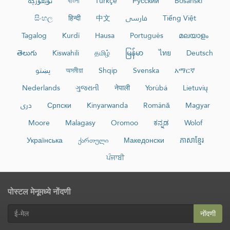
ئۇيغۇرچە
বাংলা
Türkçe
Русский
Bosanski
සිංහල
हिन्दी
中文
فارسی
Tiếng Việt
Tagalog
Kurdî
Hausa
Português
മലയാളം
తెలుగు
Kiswahili
தமிழ்
မြန်မာ
ไทย
Deutsch
پښتو
অসমীয়া
Shqip
Svenska
አማርኛ
Nederlands
ગુજરાતી
नेपाली
Yorùbá
Lietuvių
دری
Српски
Kinyarwanda
Română
Magyar
Moore
Malagasy
Oromoo
ಕನ್ನಡ
Wolof
Українська
ქართული
Македонски
ភាសាខ្មែរ
ਪੰਜਾਬੀ
पोस्टल मेनूमध्ये नोंदणी
नोंदणी