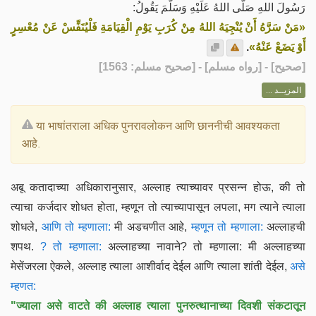
رَسُولَ اللهِ صَلَّى اللهُ عَلَيْهِ وَسَلَّمَ يَقُولُ:
«مَنْ سَرَّهُ أَنْ يُنْجِيَهُ اللهُ مِنْ كُرَبِ يَوْمِ الْقِيَامَةِ فَلْيُنَفِّسْ عَنْ مُعْسِرٍ
.
أَوْ يَضَعْ عَنْهُ»
] - [رواه مسلم] - [صحيح مسلم: 1563]
صحيح
[
المزيــد ...
या भाषांतराला अधिक पुनरावलोकन आणि छाननीची आवश्यकता
आहे.
अबू कतादाच्या अधिकारानुसार, अल्लाह त्याच्यावर प्रसन्न होऊ, की तो
त्याचा कर्जदार शोधत होता, म्हणून तो त्याच्यापासून लपला, मग त्याने त्याला
शोधले,
आणि तो म्हणाला:
मी अडचणीत आहे,
म्हणून तो म्हणाला:
अल्लाहची
शपथ.
? तो म्हणाला:
अल्लाहच्या नावाने? तो म्हणाला: मी अल्लाहच्या
मेसेंजरला ऐकले, अल्लाह त्याला आशीर्वाद देईल आणि त्याला शांती देईल,
असे
म्हणत:
"ज्याला असे वाटते की अल्लाह त्याला पुनरुत्थानाच्या दिवशी संकटातून