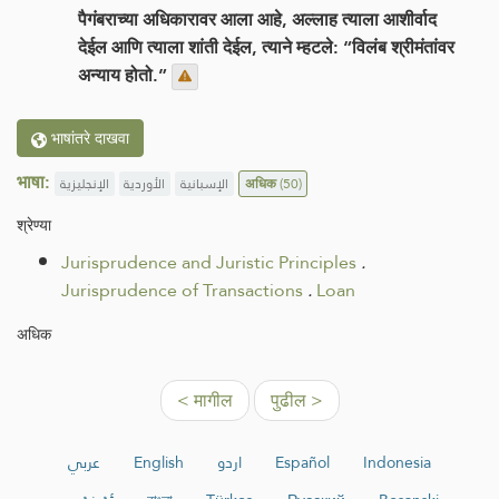
पैगंबराच्या अधिकारावर आला आहे, अल्लाह त्याला आशीर्वाद
देईल आणि त्याला शांती देईल, त्याने म्हटले: “विलंब श्रीमंतांवर
अन्याय होतो.”
भाषांतरे दाखवा
भाषा:
الإنجليزية
الأوردية
الإسبانية
अधिक
(50)
श्रेण्या
Jurisprudence and Juristic Principles
.
Jurisprudence of Transactions
.
Loan
अधिक
< मागील
पुढील >
عربي
English
اردو
Español
Indonesia