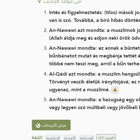
من فوائد الحديث
Intés és figyelmeztetés: (tilos) mások j
van is szó. Továbbá, a bíró hibás dönté
An-Nawawi azt mondta: a muszlimok jog
(Allah áldja meg és adjon neki örök üdv
An-Nawawi mondta: ez annak a bünteté
bűnbánatot mutat és megbánja tettét és 
többé nem teszi meg, arról a bűn terhe
Al-Qádí azt mondta: a muszlim hangsúly
Törvényt veszik életük irányítójává; ez
ugyanaz, mint a muszlimé.
An-Nawawi mondta: a hazugság egy olya
vagy legyen szó múltbeli vagy jövőbeli 
عرض الترجمات
اللغة:
الإنجليزية
الأوردية
الإسبانية
(45)
المزيد