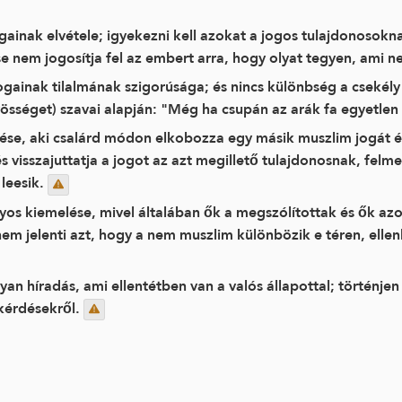
ogainak elvétele; igyekezni kell azokat a jogos tulajdonosokna
se nem jogosítja fel az embert arra, hogy olyat tegyen, ami 
ainak tilalmának szigorúsága; és nincs különbség a csekély 
össéget) szavai alapján: "Még ha csupán az arák fa egyetlen 
se, aki csalárd módon elkobozza egy másik muszlim jogát é
visszajuttatja a jogot az azt megillető tulajdonosnak, felme
 leesik.
os kiemelése, mivel általában ők a megszólítottak és ők azok
 nem jelenti azt, hogy a nem muszlim különbözik e téren, ell
n híradás, ami ellentétben van a valós állapottal; történje
kérdésekről.