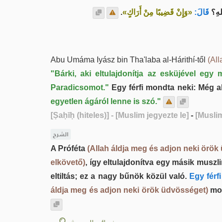
.
«وَإِنْ قَضِيبًا مِنْ أَرَاكٍ»
قَالَ:
لهِ؟
Abu Umáma Iyász bin Tha'laba al-Hárithí-től
(All
"Bárki, aki eltulajdonítja az esküjével eg
Paradicsomot."
Egy férfi mondta neki: Még a
egyetlen ágáról lenne is szó."
[Ṣaḥīḥ (hiteles)]
- [Muslim jegyezte le]
-
[Muslim
الشرح
A Próféta
(Allah áldja meg és adjon neki örök
elkövető)
, így eltulajdonítva egy másik musz
eltiltás; ez a nagy bűnök közül való.
Egy férf
áldja meg és adjon neki örök üdvösséget)
mon