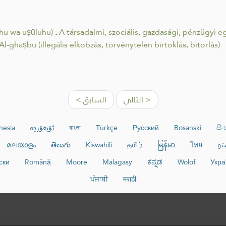
iqhu wa uṣūluhu)
.
A társadalmi, szociális, gazdasági, pénzügyi
Al-ghaṣbu (illegális elkobzás, törvénytelen birtoklás, bitorlás)
التالي >
< السابق
nesia
ئۇيغۇرچە
বাংলা
Türkçe
Русский
Bosanski
සි
മലയാളം
తెలుగు
Kiswahili
தமிழ்
မြန်မာ
ไทย
تو
ски
Română
Moore
Malagasy
ಕನ್ನಡ
Wolof
Укра
ਪੰਜਾਬੀ
मराठी