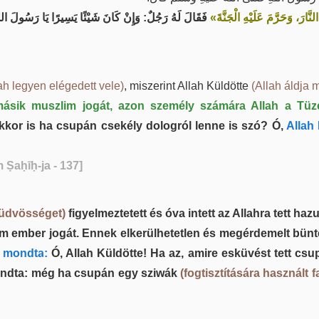
«َارَ، وَحَرَّمَ عَلَيْهِ الْجَنَّةَ
فَقَالَ لَهُ رَجُلٌ: وَإِنْ كَانَ شَيْئًا يَسِيرًا يَا رَسُولَ ال
ah legyen elégedett vele)
, miszerint Allah Küldötte
(Allah áldja 
y másik muszlim jogát, azon személy számára Allah a Tüze
kkor is ha csupán csekély dologról lenne is szó? Ó,
Allah 
 Ṣaḥīḥ-ja - 137]
 üdvösséget)
figyelmeztetett és óva intett az Allahra tett ha
lim ember jogát. Ennek elkerülhetetlen és megérdemelt bün
i mondta:
Ó, Allah Küldötte! Ha az, amire esküvést tett csu
dta: még ha csupán egy sziwák
(fogtisztítására használt 