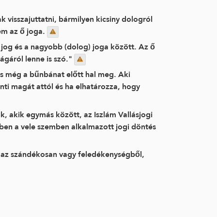
k visszajuttatni, bármilyen kicsiny dologról
nem az ő joga.
jog és a nagyobb (dolog) joga között. Az ő
ágáról lenne is szó."
s még a bűnbánat előtt hal meg. Aki
nti magát attól és ha elhatározza, hogy
, akik egymás között, az Iszlám Vallásjogi
enben a vele szemben alkalmazott jogi döntés
n az szándékosan vagy feledékenységből,