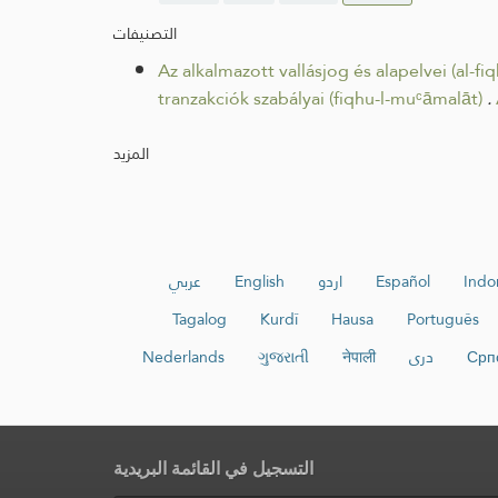
التصنيفات
Az alkalmazott vallásjog és alapelvei (al-f
tranzakciók szabályai (fiqhu-l-muᶜāmalāt)
.
المزيد
عربي
English
اردو
Español
Indo
Tagalog
Kurdî
Hausa
Português
Nederlands
ગુજરાતી
नेपाली
دری
Срп
التسجيل في القائمة البريدية