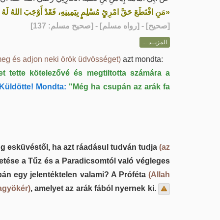
مَنِ اقْتَطَعَ حَقَّ امْرِئٍ مُسْلِمٍ بِيَمِينِهِ، فَقَدْ أَوْجَبَ اللهُ لَهُ النّ»
] - [رواه مسلم] - [صحيح مسلم: 137]
صحيح
[
المزيــد ...
meg és adjon neki örök üdvösséget)
azt mondta:
t tette kötelezővé és megtiltotta számára a
Küldötte! Mondta:
"Még ha csupán az arák fa
zug esküvéstől, ha azt ráadásul tudván tudja
(az
tetése a Tűz és a Paradicsomtól való végleges
pán egy jelentéktelen valami? A Próféta
(Allah
fagyökér)
, amelyet az arák fából nyernek ki.