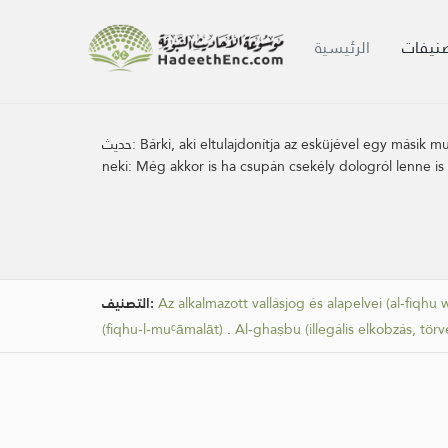
صنيفات
الرئيسية
حديث:
Bárki, aki eltulajdonítja az esküjével egy másik 
neki: Még akkor is ha csupán csekély dologról lenne is
التصنيف:
Az alkalmazott vallásjog és alapelvei (al-fiqhu
(fiqhu-l-muᶜāmalāt)
.
Al-ghaṣbu (illegális elkobzás, törv