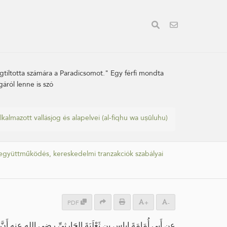
egtiltotta számára a Paradicsomot." Egy férfi mondta
áról lenne is szó
lkalmazott vallásjog és alapelvei (al-fiqhu wa uṣūluhu)
s együttműködés, kereskedelmi tranzakciók szabályai
PDF
+
-
عن أَبِي أُمَامَةَ إِياسِ بنِ ثَعْلَبَةَ الحَارِثِيِّ رضي الله عنه أَنَّ :