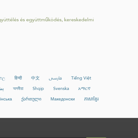
 együttélés és együttműködés, kereskedelmi
ංහල
हिन्दी
中文
فارسی
Tiếng Việt
پښ
অসমীয়া
Shqip
Svenska
አማርኛ
їнська
ქართული
Македонски
ភាសាខ្មែរ