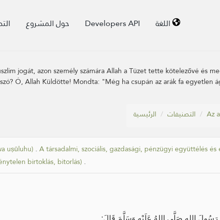
الت
حول المشروع
Developers API
اللغة
muszlim jogát, azon személy számára Allah a Tüzet tette kötelezővé és m
 szó? Ó, Allah Küldötte! Mondta: "Még ha csupán az arák fa egyetlen ág
الرئيسية
التصنيفات
Az a
 wa uṣūluhu)
.
A társadalmi, szociális, gazdasági, pénzügyi együttélés é
énytelen birtoklás, bitorlás)
.
رَسُولَ اللهِ صَلَّى اللهُ عَلَيْهِ وَسَلَّمَ قَالَ