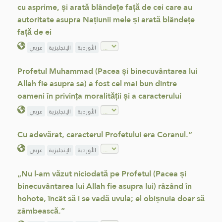
cu asprime, și arată blândețe față de cei care au
autoritate asupra Națiunii mele și arată blândețe
față de ei
الأوردية
الإنجليزية
عربي
Profetul Muhammad (Pacea și binecuvântarea lui
Allah fie asupra sa) a fost cel mai bun dintre
oameni în privința moralității și a caracterului
الأوردية
الإنجليزية
عربي
Cu adevărat, caracterul Profetului era Coranul.”
الأوردية
الإنجليزية
عربي
„Nu l-am văzut niciodată pe Profetul (Pacea și
binecuvântarea lui Allah fie asupra lui) râzând în
hohote, încât să i se vadă uvula; el obișnuia doar să
zâmbească.”