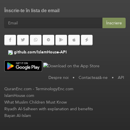
Înscrie-te în lista de email
Înscriere
github.com/IslamHouse-API
Despre noi
•
Contactează-ne
•
API
QuranEnc.com
-
TerminologyEnc.com
IslamHouse.com
What Muslim Children Must Know
Riyadh Al-Salheen with explanation and benefits
Bayan Al-Islam