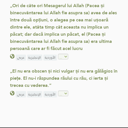
„Ori de câte ori Mesagerul lui Allah (Pacea și
binecuvântarea lui Allah fie asupra sa) avea de ales
între două opțiuni, o alegea pe cea mai ușoară
dintre ele, atâta timp cât aceasta nu implica un
păcat; dar dacă implica un păcat, el (Pacea și
binecuvântarea lui Allah fie asupra sa) era ultima
persoană care ar fi făcut acel lucru
الأوردية
الإنجليزية
عربي
„El nu era obscen și nici vulgar și nu era gălăgios în
piețe. El nu-i răspundea răului cu rău, ci ierta și
trecea cu vederea.”
الأوردية
الإنجليزية
عربي