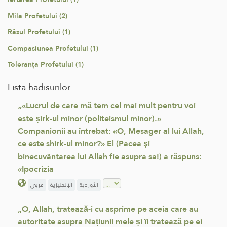
Mila Profetului (2)
Râsul Profetului (1)
Compasiunea Profetului (1)
Toleranța Profetului (1)
Lista hadisurilor
„«Lucrul de care mă tem cel mai mult pentru voi
este șirk-ul minor (politeismul minor).»
Companionii au întrebat: «O, Mesager al lui Allah,
ce este shirk-ul minor?» El (Pacea şi
binecuvântarea lui Allah fie asupra sa!) a răspuns:
«Ipocrizia
الأوردية
الإنجليزية
عربي
„O, Allah, tratează-i cu asprime pe aceia care au
autoritate asupra Națiunii mele și îi tratează pe ei