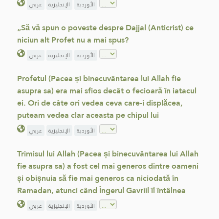
الأوردية
الإنجليزية
عربي
„Să vă spun o poveste despre Dajjal (Anticrist) ce
niciun alt Profet nu a mai spus?
الأوردية
الإنجليزية
عربي
Profetul (Pacea și binecuvântarea lui Allah fie
asupra sa) era mai sfios decât o fecioară în iatacul
ei. Ori de câte ori vedea ceva care-i displăcea,
puteam vedea clar aceasta pe chipul lui
الأوردية
الإنجليزية
عربي
Trimisul lui Allah (Pacea și binecuvântarea lui Allah
fie asupra sa) a fost cel mai generos dintre oameni
și obișnuia să fie mai generos ca niciodată în
Ramadan, atunci când Îngerul Gavriil îl întâlnea
الأوردية
الإنجليزية
عربي