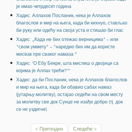
је имао четрдесет година
Хадис: Аллахов Посланик, нека је Аллахов
благослов и мир на њега, када би кихнуо, стављао
би руку или одећу на своја уста и стишао би глас
Хадис: „Када не бих отежао верницима" – или:
"свом уммету" – "наредио бих им да користе
мисвак пре сваког намаза.“
Хадис: ‘О Ебу Бекре, шта мислиш о двојици са
којима је Аллах трећи?’“
Хадис: да би Посланик, нека је Аллахов благослов
и мир на њега, када би обавио сабах намаз
(јутарњу молитву), остајао седећи на свом месту
за молитву све док Сунце не изађе добро (тј. док
се не уздигне)
< Претходно
Следеће >