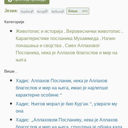
Језик:
الإنجليزية
الأوردية
الإسبانية
Више...
(49)
Категорије
Животопис и историја
.
Веровеснички животопис
.
Карактеристике посланика Мухаммеда
.
Начин
понашања и својства
.
Смех Аллаховог
Посланика, нека је Аллахов благослов и мир на
њега
Више...
Хадис: Аллахов Посланик, нека је Аллахов
благослов и мир на њега, имао је најлепше
карактерне особине.“
Хадис: Његов морал је био Кур'ан.“, узврати му
она
Хадис: „Аллаховом Посланику, нека је Аллахов
благослов и мир на њега, спуштена је објава када