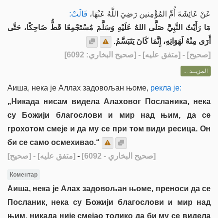
عَنْ عَائِشَةَ أُمِّ المُؤْمِنين رَضِيَ اللَّهُ عَنْهَا،
قَالَتْ:
مَا رَأَيْتُ النَّبِيَّ صَلَّى اللهُ عَلَيْهِ وَسَلَّمَ مُسْتَجْمِعًا قَطُّ ضَاحِكًا، حَتَّى
أَرَى مِنْهُ لَهَوَاتِهِ، إِنَّمَا كَانَ يَتَبَسَّمُ.
] - [متفق عليه] - [صحيح البخاري: 6092]
صحيح
[
المزيــد ...
Аиша, нека је Аллах задовољан њоме,
рекла је:
„Никада нисам видела Алаховог Посланика, нека
су Божији благослови и мир над њим, да се
грохотом смеје и да му се при том види ресица. Он
би се само осмехивао.“
[صحيح]
- [متفق عليه]
-
[صحيح البخاري - 6092]
Коментар
Аиша, нека је Алах задовољан њоме, преноси да се
Посланик, нека су Божији благослови и мир над
њим, никада није смејао толико да би му се видела