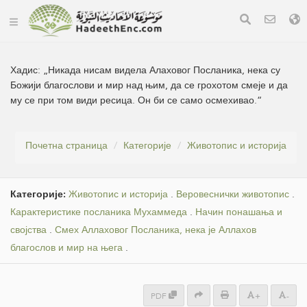
Хадис:
„Никада нисам видела Алаховог Посланика, нека су
Божији благослови и мир над њим, да се грохотом смеје и да
му се при том види ресица. Он би се само осмехивао.“
Почетна страница
Категорије
Животопис и историја
Категорије:
Животопис и историја
.
Веровеснички животопис
.
Карактеристике посланика Мухаммеда
.
Начин понашања и
својства
.
Смех Аллаховог Посланика, нека је Аллахов
благослов и мир на њега
.
PDF
+
-