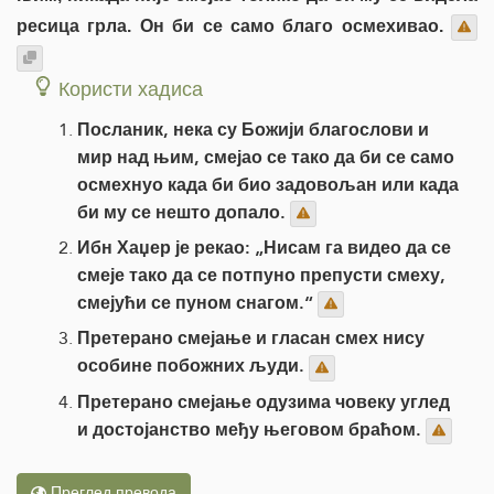
ресица грла. Он би се само благо осмехивао.
Користи хадиса
Посланик, нека су Божији благослови и
мир над њим, смејао се тако да би се само
осмехнуо када би био задовољан или када
би му се нешто допало.
Ибн Хаџер је рекао: „Нисам га видео да се
смеје тако да се потпуно препусти смеху,
смејући се пуном снагом.“
Претерано смејање и гласан смех нису
особине побожних људи.
Претерано смејање одузима човеку углед
и достојанство међу његовом браћом.
Преглед превода