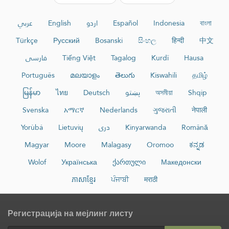
عربي
English
اردو
Español
Indonesia
বাংলা
Türkçe
Русский
Bosanski
සිංහල
हिन्दी
中文
فارسی
Tiếng Việt
Tagalog
Kurdî
Hausa
Português
മലയാളം
తెలుగు
Kiswahili
தமிழ்
မြန်မာ
ไทย
Deutsch
پښتو
অসমীয়া
Shqip
Svenska
አማርኛ
Nederlands
ગુજરાતી
नेपाली
Yorùbá
Lietuvių
دری
Kinyarwanda
Română
Magyar
Moore
Malagasy
Oromoo
ಕನ್ನಡ
Wolof
Українська
ქართული
Македонски
ភាសាខ្មែរ
ਪੰਜਾਬੀ
मराठी
Регистрација на мејлинг листу