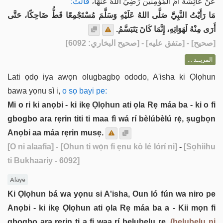
عَنْ عَائِشَةَ أُمِّ المُؤْمِنين رَضِيَ اللَّهُ عَنْهَا،
قَالَتْ:
مَا رَأَيْتُ النَّبِيَّ صَلَّى اللهُ عَلَيْهِ وَسَلَّمَ مُسْتَجْمِعًا قَطُّ ضَاحِكًا، حَتَّى
أَرَى مِنْهُ لَهَوَاتِهِ، إِنَّمَا كَانَ يَتَبَسَّمُ.
] - [متفق عليه] - [صحيح البخاري: 6092]
صحيح
[
المزيــد ...
Lati ọdọ iya awọn olugbagbọ ododo, A'isha ki Ọlọhun
bawa yọnu sì i,
o sọ bayi pe:
Mi o ri ki anọbi - ki ikẹ Ọlọhun ati ọla Rẹ máa ba - ki o fi
gbogbo ara rẹrin titi ti maa fì wá rí bèlúbèlú rẹ̀, ṣugbọn
Anọbi aa máa rẹrin musẹ.
[O ni alaafia]
- [Ohun ti wọ́n fi ẹnu kò lé lórí ni]
-
[Sọhiihu
ti Bukhaariy - 6092]
Àlàyé
Ki Ọlọhun bá wa yọnu si A'isha, Oun ló fún wa niro pe
Anọbi - ki ikẹ Ọlọhun ati ọla Rẹ máa ba a - Kii mọn fi
gbogbo ara rẹrin ti a fi waa rí belubelu rẹ,
(belubelu ni