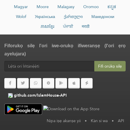
Magyar
Moore
Malagasy
Oromoo
ಕನ್ನಡ
Wolof
Українська
ქართული
Македонски
ភាសាខ្មែរ
ਪੰਜਾਬੀ
मराठी
Fiforukọ silẹ l'ori iwe-orukọ ifiweranṣẹ (l'ori ẹrọ
ayelujara)
Fífi orúkọ silẹ
github.com/IslamHouse-API
Nipa iṣẹ akanṣe yii
•
Kàn sí wa
•
API