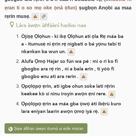
ẹran ti o so mọ oke ọ̀nà ọ̀fun)
ṣugbọn Anọbi aa maa
rẹrin musẹ.
Lára àwọn àǹfààní hadiisi naa
Òjíṣẹ Ọlọhun - ki ikẹ Ọlọhun ati ọla Rẹ máa ba
a - itumusẹ ni ẹrin rẹ nigbati o bá yọnu tabi ti
nkankan ba wun un.
Alufa Ọmọ Hajar so fún wa pé : mi o ri ko fi
gbogbo ara rẹ rin , ni a bala erin , ti yóò fi
gbogbo enu ati ara rerin .
Ọpọlọpọ ẹrin, ati igbe ohun soke lati rẹ́rìn
keekee kò sí ninu iroyin awọn ẹni rere.
Ọpọlọpọ ẹrin aa máa gba ọwọ àti ìbẹ̀rù kuro
lara eniyan laarin awọn ọmọ ìyá rẹ.
Ṣíṣe àfihàn àwọn ìtumọ̀ sí èdè mìíràn