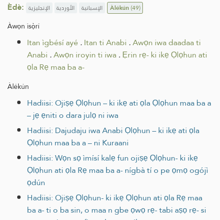
Èdè:
الإنجليزية
الأوردية
الإسبانية
Àlékún
(49)
Àwọn ìsọ̀rí
Itan ìgbésí ayé
.
Itan ti Anabi
.
Awọn iwa daadaa ti
Anabi
.
‏Awọn iroyin ti iwa
.
Ẹrin rẹ- ki ikẹ Ọlọhun ati
ọla Rẹ maa ba a-
Àlékún
Hadiisi: Ojiṣẹ Ọlọhun – ki ikẹ ati ọla Ọlọhun maa ba a
– jẹ ẹniti o dara julọ ni iwa
Hadiisi: Dajudaju iwa Anabi Ọlọhun – ki ikẹ ati ọla
Ọlọhun maa ba a – ni Kuraani
Hadiisi: Wọn sọ ìmísí kalẹ fun ojiṣẹ Ọlọhun- ki ikẹ
Ọlọhun ati ọla Rẹ maa ba a- nígbà tí o pe ọmọ ogójì
ọdún
Hadiisi: Ojiṣẹ Ọlọhun- ki ikẹ Ọlọhun ati ọla Rẹ maa
ba a- ti o ba sin, o maa n gbe ọwọ rẹ- tabi aṣọ rẹ- si