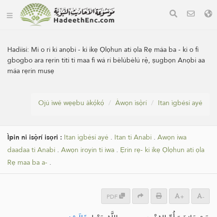
Hadiisi:
Mi o ri ki anọbi - ki ikẹ Ọlọhun ati ọla Rẹ máa ba - ki o fi
gbogbo ara rẹrin titi ti maa fì wá rí bèlúbèlú rẹ̀, ṣugbọn Anọbi aa
máa rẹrin musẹ
Ojú ìwé wẹẹbu àkọ́kọ́
Àwọn ìsọ̀rí
Itan ìgbésí ayé
Ìpin ni isọ̀rí isọri :
Itan ìgbésí ayé
.
Itan ti Anabi
.
Awọn iwa
daadaa ti Anabi
.
‏Awọn iroyin ti iwa
.
Ẹrin rẹ- ki ikẹ Ọlọhun ati ọla
Rẹ maa ba a-
.
PDF
+
-