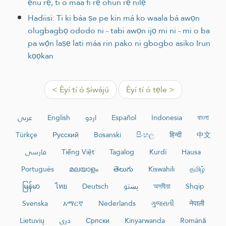
ẹnu rẹ, ti o maa fi rẹ ohun rẹ nilẹ
Hadiisi: Ti ki báa ṣe pe kin má ko waala bá awọn
olugbagbọ ododo ni - tabi awọn ijọ mi ni - mi o ba
pa wọ́n laṣẹ lati máa rin pako ni gbogbo asiko Irun
kọọkan
< Èyí tí ó ṣíwájú
Èyí tí ó tẹle >
عربي
English
اردو
Español
Indonesia
বাংলা
Türkçe
Русский
Bosanski
සිංහල
हिन्दी
中文
فارسی
Tiếng Việt
Tagalog
Kurdî
Hausa
Português
മലയാളം
తెలుగు
Kiswahili
தமிழ்
မြန်မာ
ไทย
Deutsch
پښتو
অসমীয়া
Shqip
Svenska
አማርኛ
Nederlands
ગુજરાતી
नेपाली
Lietuvių
دری
Српски
Kinyarwanda
Română