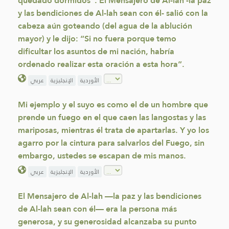
quedado dormidos”. El Mensajero de Al-lah -la paz
y las bendiciones de Al-lah sean con él- salió con la
cabeza aún goteando (del agua de la ablución
mayor) y le dijo: “Si no fuera porque temo
dificultar los asuntos de mi nación, habría
ordenado realizar esta oración a esta hora”.
الأوردية
الإنجليزية
عربي
Mi ejemplo y el suyo es como el de un hombre que
prende un fuego en el que caen las langostas y las
mariposas, mientras él trata de apartarlas. Y yo los
agarro por la cintura para salvarlos del Fuego, sin
embargo, ustedes se escapan de mis manos.
الأوردية
الإنجليزية
عربي
El Mensajero de Al-lah —la paz y las bendiciones
de Al-lah sean con él— era la persona más
generosa, y su generosidad alcanzaba su punto