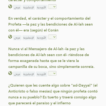
الأوردية
الإنجليزية
عربي
En verdad, el carácter y el comportamiento del
Profeta —la paz y las bendiciones de Al-lah sean
con él— era (según) el Corán
الأوردية
الإنجليزية
عربي
Nunca vi al Mensajero de Al-lah -la paz y las
bendiciones de Al-lah sean con él- riéndose de
forma exagerada hasta que se le viera la
campanilla de su boca, sino simplemente sonreía.
الأوردية
الإنجليزية
عربي
¿Quieren que les cuente algo sobre "ad-Dayyal" (el
Anticristo o falso mesías) que ningún profeta contó
nunca a su pueblo? Es tuerto y traerá consigo algo
que parecerá el paraíso y el infierno