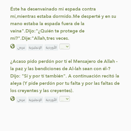
Éste ha desenvainado mi espada contra
mí,mientras estaba dormido.Me desperté y en su
mano estaba la espada fuera de la
vaina".Dijo:"¿Quién te protege de
mí?".Dije:"Allah,tres veces.
الأوردية
الإنجليزية
عربي
¿Acaso pido perdón por tí el Mensajero de Allah -
la paz y las bendiciones de Al-lah sean con él-?
Dijo: "Sí y por tí también". A continuación recitó la
aleya (Y pide perdón por tu falta y por las faltas de
los creyentes y las creyentes).
الأوردية
الإنجليزية
عربي