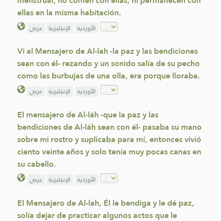
menstrual, no comen con ellas, ni permanecen con
ellas en la misma habitación.
الأوردية
الإنجليزية
عربي
Vi al Mensajero de Al-lah -la paz y las bendiciones
sean con él- rezando y un sonido salía de su pecho
como las burbujas de una olla, era porque lloraba.
الأوردية
الإنجليزية
عربي
El mensajero de Al-láh -que la paz y las
bendiciones de Al-láh sean con él- pasaba su mano
sobre mi rostro y suplicaba para mí, entonces vivió
ciento veinte años y solo tenía muy pocas canas en
su cabello.
الأوردية
الإنجليزية
عربي
El Mensajero de Al-lah, Él le bendiga y le dé paz,
solía dejar de practicar algunos actos que le