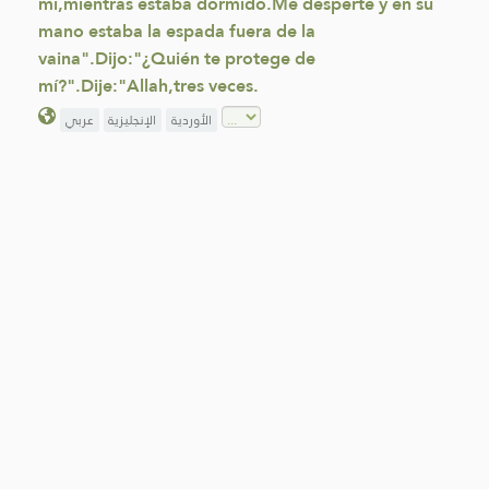
mí,mientras estaba dormido.Me desperté y en su
mano estaba la espada fuera de la
vaina".Dijo:"¿Quién te protege de
mí?".Dije:"Allah,tres veces.
الأوردية
الإنجليزية
عربي