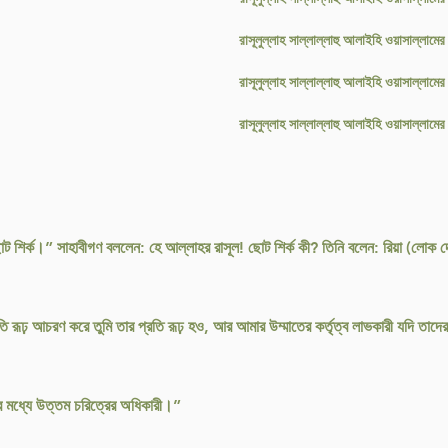
রাসূলুল্লাহ সাল্লাল্লাহু আলাইহি ওয়াসাল্লামের 
রাসূলুল্লাহ সাল্লাল্লাহু আলাইহি ওয়াসাল্লামের
রাসূলুল্লাহ সাল্লাল্লাহু আলাইহি ওয়াসাল্লামের
ট শির্ক।” সাহাবীগণ বললেন: হে আল্লাহর রাসূল! ছোট শির্ক কী? তিনি বলেন: রিয়া (লোক 
্রতি রূঢ় আচরণ করে তুমি তার প্রতি রূঢ় হও, আর আমার উম্মাতের কর্তৃত্ব লাভকারী যদি তাদ
ের মধ্যে উত্তম চরিত্রের অধিকারী।”