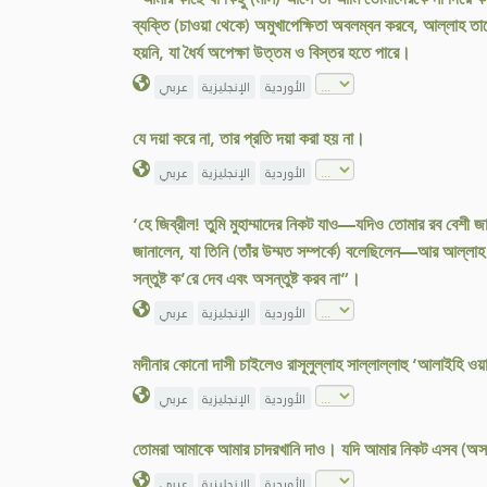
ব্যক্তি (চাওয়া থেকে) অমুখাপেক্ষিতা অবলম্বন করবে, আল্লাহ তাক
হয়নি, যা ধৈর্য অপেক্ষা উত্তম ও বিস্তর হতে পারে।
الأوردية
الإنجليزية
عربي
যে দয়া করে না, তার প্রতি দয়া করা হয় না।
الأوردية
الإنجليزية
عربي
‘হে জিব্রীল! তুমি মুহাম্মাদের নিকট যাও—যদিও তোমার রব বেশী 
জানালেন, যা তিনি (তাঁর উম্মত সম্পর্কে) বলেছিলেন—আর আল্লাহ
সন্তুষ্ট ক’রে দেব এবং অসন্তুষ্ট করব না”।
الأوردية
الإنجليزية
عربي
মদীনার কোনো দাসী চাইলেও রাসূলুল্লাহ সাল্লাল্লাহু ‘আলাইহি ও
الأوردية
الإنجليزية
عربي
তোমরা আমাকে আমার চাদরখানি দাও। যদি আমার নিকট এসব (অসংখ্
الأوردية
الإنجليزية
عربي