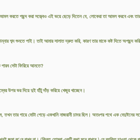
ফল আমল করতে পছন্দ করা সত্ত্বেও এই ভয়ে ছেড়ে দিতেন যে, লোকেরা তা আমল করবে এবং 
কান্নার শব্দ শুনতে পাই। তাই আমার সালাত দ্রুত করি, কারণ তার মাকে কষ্ট দিতে অপছন্দ ক
ি পারব সেটা ফিরিয়ে আনতে?
্বের উপর ভর দিয়ে দুই হাঁটু দাঁড় করিয়ে খেজুর খাচ্ছেন।
লাম, তখন তার গায়ে মোটা পেড়ে একখানি নাজরানী চাদর ছিল। অতঃপর পথে এক বেদুঈনের সঙ্গ
ই জমা ক’রে রাখব না। (কিন্তু তোমরা একটি কথা মনে রাখবে,) যে ব্যক্তি চাওয়া থেকে পব