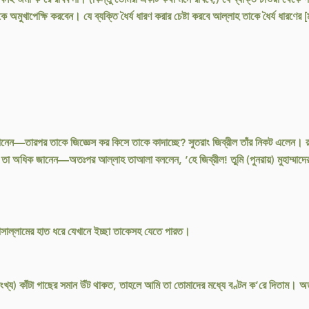
ে অমুখাপেক্ষি করবেন। যে ব্যক্তি ধৈর্য ধারণ করার চেষ্টা করবে আল্লাহ তাকে ধৈর্য ধার
জানেন—তারপর তাকে জিজ্ঞেস কর কিসে তাকে কাদাচ্ছে? সুতরাং জিব্রীল তাঁর নিকট এলেন। রা
 তা অধিক জানেন—অতঃপর আল্লাহ তাআলা বললেন, ‘হে জিব্রীল! তুমি (পুনরায়) মুহাম্মাদে
য়াসাল্লামের হাত ধরে যেখানে ইচ্ছা তাকেসহ যেতে পারত।
য) কাঁটা গাছের সমান উঁট থাকত, তাহলে আমি তা তোমাদের মধ্যে বণ্টন ক’রে দিতাম। অত