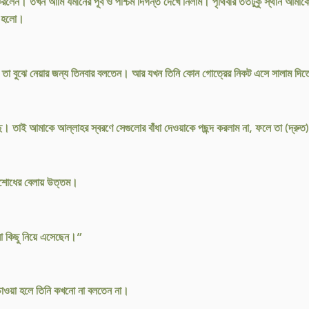
। তখন আমি যমীনের পূর্ব ও পশ্চিম দিগন্ত দেখে নিলাম। পৃথিবীর ততটুকু স্থান আমাকে 
য়া হলো।
 তা বুঝে নেয়ার জন্য তিনবার বলতেন। আর যখন তিনি কোন গোত্রের নিকট এসে সালাম দিতে
ে। তাই আমাকে আল্লাহর স্বরণে সেগুলোর বাঁধা দেওয়াকে পছন্দ করলাম না, ফলে তা (দ্রুত
রিশোধের বেলায় উত্তম।
নো কিছু নিয়ে এসেছেন।”
ু চাওয়া হলে তিনি কখনো না বলতেন না।