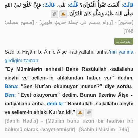
قَالَتْ:
أَلَسْتَ تَقْرَأُ الْقُرْآنَ؟
قُلْتُ:
بَلَى،
قَالَتْ:
فَإِنَّ خُلُقَ نَبِيِّ اللهِ
صَلَّى اللهُ عَلَيْهِ وَسَلَّمَ كَانَ الْقُرْآنَ.
] - [رواه مسلم في جملة حديثٍ طويلٍ] - [صحيح مسلم:
صحيح
[
746]
المزيــد ...
Sa'd b. Hişâm b. Âmir, Âişe -radıyallahu anha-
'nın yanına
girdiğim zaman:
''Ey Müminlerin annesi! Bana Rasûlullah -sallallahu
aleyhi ve sellem-’in ahlakından haber ver″ dedim.
Bana:
″Sen Kur’an okumuyor musun?″ diye sordu.
Ben:
″Evet okuyorum″ dedim. Bunun üzerine Âişe -
radıyallahu anha-
dedi ki:
″Rasulullah -sallallahu aleyhi
ve sellem-in ahlakı Kur’an idi.″
[Sahih Hadis]
- [Müslim bunu uzun bir hadisin bir
bölümü olarak rivayet etmiştir]
-
[Sahih-i Müslim - 746]