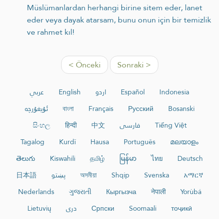
Müslümanlardan herhangi birine sitem eder, lanet
eder veya dayak atarsam, bunu onun için bir temizlik
ve rahmet kıl!
< Önceki
Sonraki >
عربي
English
اردو
Español
Indonesia
ئۇيغۇرچە
বাংলা
Français
Русский
Bosanski
සිංහල
हिन्दी
中文
فارسی
Tiếng Việt
Tagalog
Kurdî
Hausa
Português
മലയാളം
తెలుగు
Kiswahili
தமிழ்
မြန်မာ
ไทย
Deutsch
日本語
پښتو
অসমীয়া
Shqip
Svenska
አማርኛ
Nederlands
ગુજરાતી
Кыргызча
नेपाली
Yorùbá
Lietuvių
دری
Српски
Soomaali
тоҷикӣ