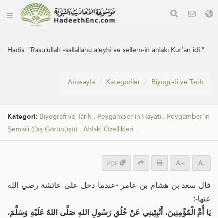
Hadis:
″Rasulullah -sallallahu aleyhi ve sellem-in ahlakı Kur’an idi.″
Anasayfa
Kategoriler
Biyografi ve Tarih
Kategori:
Biyografi ve Tarih
.
Peygamber'in Hayatı
.
Peygamber'in
Şemaili (Dış Görünüşü)
.
Ahlakî Özellikleri
.
PDF
+
-
قال سعد بن هشام بن عامر -عندما دخل على عائشة رضي الله
عنها-:
يَا أُمَّ الْمُؤْمِنِينَ، أَنْبِئِينِي عَنْ خُلُقِ رَسُولِ اللهِ صَلَّى اللهُ عَلَيْهِ وَسَلَّمَ،