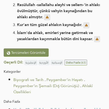
Rasûlullah -sallallahu aleyhi ve sellem-'in ahlakı
övülmüştür, çünkü vahyin kaynağından bu
ahlakı almıştır.
Kur'an tüm güzel ahlakın kaynağıdır.
İslam'da ahlak, emirleri yerine getirmek ve
yasaklardan kaçınmakla bütün dini kapsar.
Tercümeleri Görüntüle
Geçerli Dil:
الإنجليزية
الأوردية
الإسبانية
Daha Fazla
(63)
Kategoriler
Biyografi ve Tarih
.
Peygamber'in Hayatı
.
Peygamber'in Şemaili (Dış Görünüşü)
.
Ahlakî
Özellikleri
Daha Fazla