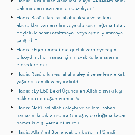
Hadis: "Rasûlullah -sallallahu aleyhi ve sellem ahlak
bakımından insanların en güzeliydi."
Hadis: Rasûlullah -sallallahu aleyhi ve sellem-
aksırdıkları zaman elini veya elbisesini ağzına tutar,
böylelikle sesini azaltmaya –veya ağzını yummaya–
çalışırdı.''
Hadis: «Eğer ümmetime güçlük vermeyeceğini
bilseydim, her namaz için misvak kullanmalarını
emrederdim.»
Hadis: Rasûlullah -sallallahu aleyhi ve sellem-'e kırk
yaşında iken ilk vahiy indirildi
Hadis: «Ey Ebû Bekr! Üçüncüleri Allah olan iki kişi
hakkında ne düşünüyorsun?»
Hadis: Nebî -sallallahu aleyhi ve sellem- sabah
namazını kıldıktan sonra Güneş iyice doğana kadar
namaz kıldığı yerde otururdu
Hadis: Allah'ım! Ben ancak bir beşerim! Şimdi