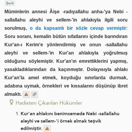
Şerh
Müminlerin annesi Âişe -radıyallahu anha-'ya Nebi -
sallallahu aleyhi ve sellem-'in ahlakıyla ilgili soru
sorulmuş,
o da kapsamlı bir sözle cevap vermiştir:
Soru soranı, kemalin bütün sıfatlarını içinde barındıran
Kur'an-ı Kerim'e yönlendirmiş ve onun -sallallahu
aleyhi ve sellem-'in Kur'an ahlakıyla yoğrulmuş
olduğunu söylemiştir. Kur'an'ın emrettiklerini yapmış,
yasakladıklarından da kaçınmıştır. Dolayısıyla ahlakı
Kur'an'la amel etmek, koyduğu sınırlarda durmak,
adabına uymak, örnekleri ve kıssalarını düşünüp ibret
almaktı.
Hadisten Çıkarılan Hükümler
Kur'an ahlakını benimsemede Nebi -sallallahu
aleyhi ve sellem-'i örnek almak teşvik
edilmiştir.