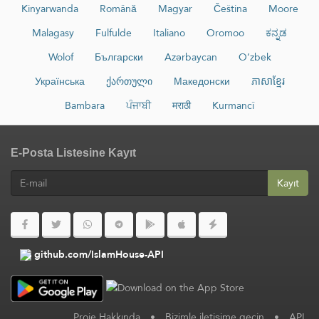
Kinyarwanda
Română
Magyar
Čeština
Moore
Malagasy
Fulfulde
Italiano
Oromoo
ಕನ್ನಡ
Wolof
Български
Azərbaycan
O‘zbek
Українська
ქართული
Македонски
ភាសាខ្មែរ
Bambara
ਪੰਜਾਬੀ
मराठी
Kurmancî
E-Posta Listesine Kayıt
Kayıt
github.com/IslamHouse-API
Proje Hakkında
•
Bizimle iletişime geçin
•
API