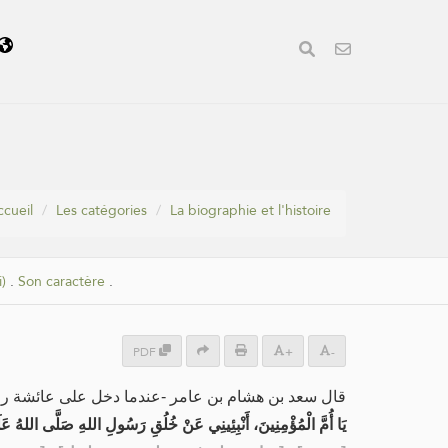
ccueil
Les catégories
La biographie et l'histoire
)
.
Son caractère
.
PDF
+
-
قال سعد بن هشام بن عامر -عندما دخل على عائشة ر-:
يَا أُمَّ الْمُؤْمِنِينَ، أَنْبِئِينِي عَنْ خُلُقِ رَسُولِ اللهِ صَلَّى اللهُ عَل،