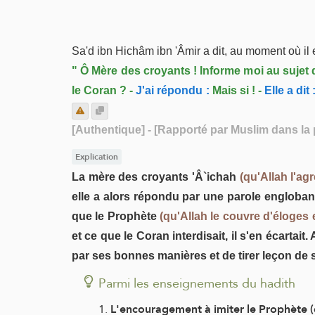
Sa'd ibn Hichâm ibn 'Âmir a dit, au moment où il 
" Ô Mère des croyants ! Informe moi au suje
le Coran ? -
J'ai répondu :
Mais si ! -
Elle a dit 
[Authentique]
- [Rapporté par Muslim dans la 
Explication
La mère des croyants 'Â`ichah
(qu'Allah l'agr
elle a alors répondu par une parole englobante
que le Prophète
(qu'Allah le couvre d'éloges 
et ce que le Coran interdisait, il s'en écartai
par ses bonnes manières et de tirer leçon de 
Parmi les enseignements du hadith
L'encouragement à imiter le Prophète (