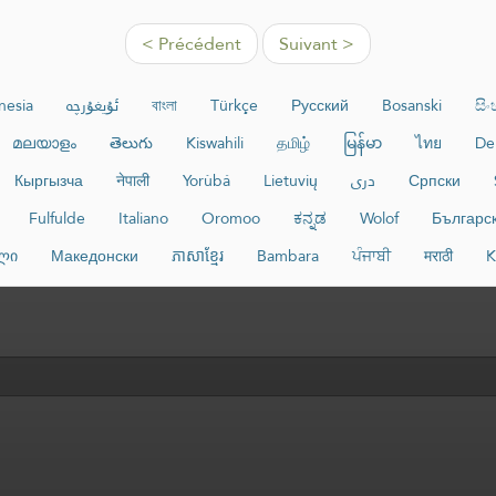
< Précédent
Suivant >
nesia
ئۇيغۇرچە
বাংলা
Türkçe
Русский
Bosanski
සි
മലയാളം
తెలుగు
Kiswahili
தமிழ்
မြန်မာ
ไทย
De
Кыргызча
नेपाली
Yorùbá
Lietuvių
دری
Српски
Fulfulde
Italiano
Oromoo
ಕನ್ನಡ
Wolof
Българс
ლი
Македонски
ភាសាខ្មែរ
Bambara
ਪੰਜਾਬੀ
मराठी
K