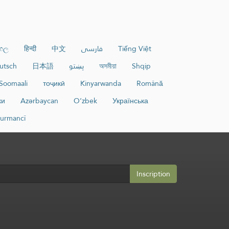
ංහල
हिन्दी
中文
فارسی
Tiếng Việt
utsch
日本語
پښتو
অসমীয়া
Shqip
Soomaali
тоҷикӣ
Kinyarwanda
Română
ки
Azərbaycan
O‘zbek
Українська
urmancî
Inscription