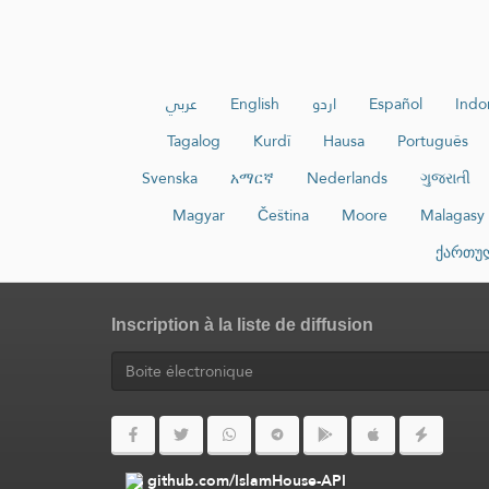
عربي
English
اردو
Español
Indo
Tagalog
Kurdî
Hausa
Português
Svenska
አማርኛ
Nederlands
ગુજરાતી
Magyar
Čeština
Moore
Malagasy
ქართუ
Inscription à la liste de diffusion
github.com/IslamHouse-API