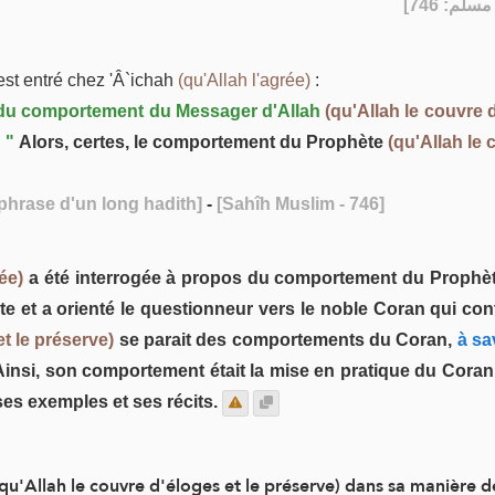
] - [74
est entré chez 'Â`ichah
(qu'Allah l'agrée)
:
t du comportement du Messager d'Allah
(qu'Allah le couvre 
:
"
Alors, certes, le comportement du Prophète
(qu'Allah le 
phrase d'un long hadith]
-
[Sahîh Muslim - 746]
ée)
a été interrogée à propos du comportement du Prophè
 et a orienté le questionneur vers le noble Coran qui contie
et le préserve)
se parait des comportements du Coran,
à sav
t. Ainsi, son comportement était la mise en pratique du Coran, 
ses exemples et ses récits.
qu'Allah le couvre d'éloges et le préserve) dans sa manière 