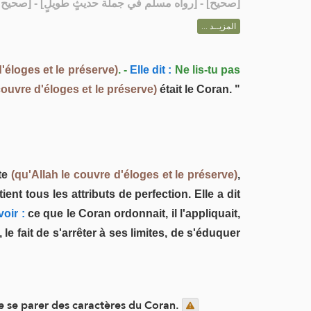
رواه مسلم في جملة حديثٍ طويلٍ] - [صحيح مسلم: 6]
صحيح
[
المزيــد ...
d'éloges et le préserve)
. -
Elle dit :
Ne lis-tu pas
couvre d'éloges et le préserve)
était le Coran. "
te
(qu'Allah le couvre d'éloges et le préserve)
,
nt tous les attributs de perfection. Elle a dit
oir :
ce que le Coran ordonnait, il l'appliquait,
le fait de s'arrêter à ses limites, de s'éduquer
de se parer des caractères du Coran.