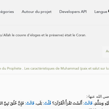
tégories
Autour du projet
Developers API
Langue
'Allah le couvre d'éloges et le préserve) était le Coran.
A
e du Prophète
.
Les caractéristiques de Muhammad (paix et salut sur lui
ضي الله عنها
َيْهِ وَسَلَّمَ
قَالَتْ:
أَلَسْتَ تَقْرَأُ الْقُرْآنَ؟
قُلْتُ:
بَلَى،
قَالَتْ:
فَإِنَّ خُلُقَ نَبِيِّ ا.