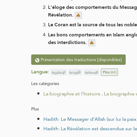
L'éloge des comportements du Messager d
Révélation.
Le Coran est la source de tous les no
Les bons comportements en Islam englob
des interdictions.
Présentation des traductions [disponibles]
Langue:
الإنجليزية
الأوردية
الإسبانية
Plus
(63)
Les catégories
La biographie et l'histoire
.
La biographie
Plus
Hadith: Le Messager d’Allah (sur lui la pa
Hadith: La Révélation est descendue sur le 