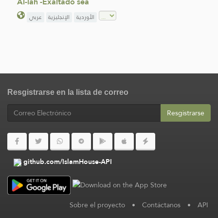
Al-lah -Exaltado sea
الأوردية
الإنجليزية
عربي
Resgistrarse en la lista de correo
Resgistrarse
github.com/IslamHouse-API
Sobre el proyecto
•
Contáctanos
•
API