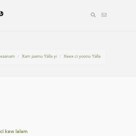
cosaanam
Xam jaamu Yàlla yi
Xeex ci yoonu Yàlla
 ci kaw lalam