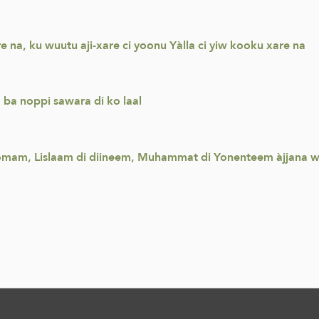
re na, ku wuutu aji-xare ci yoonu Yàlla ci yiw kooku xare na
 ba noppi sawara di ko laal
omam, Lislaam di diineem, Muhammat di Yonenteem àjjana 