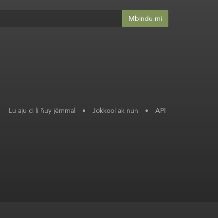
Mbindu mi
Lu aju ci li ñuy jëmmal
•
Jokkool ak nun
•
API