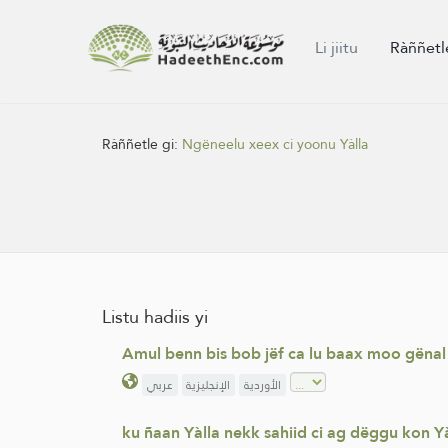
Li jiitu
Ràññetl
Ràññetle gi:
Ngëneelu xeex ci yoonu Yàlla
Listu hadiis yi
Amul benn bis bob jëf ca lu baax moo gënal Y
الأوردية
الإنجليزية
عربي
ku ñaan Yàlla nekk sahiid ci ag dëggu kon Yà