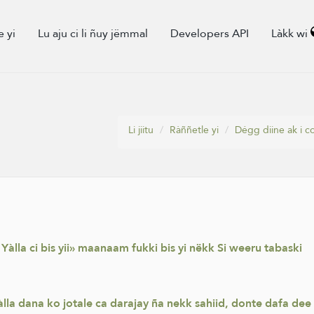
e yi
Lu aju ci li ñuy jëmmal
Developers API
Làkk wi
Li jiitu
Ràññetle yi
Dégg diine ak i 
àlla ci bis yii» maanaam fukki bis yi nëkk Si weeru tabaski
lla dana ko jotale ca darajay ña nekk sahiid, donte dafa dee