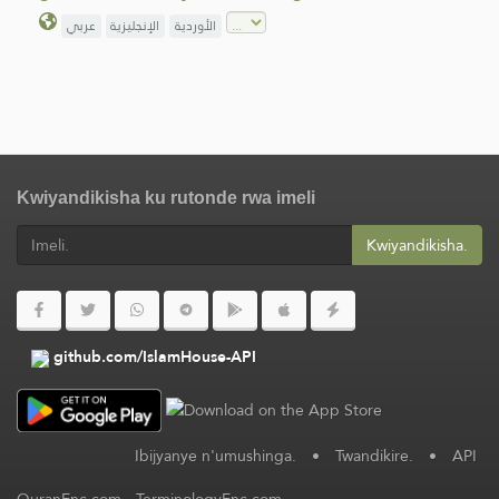
الأوردية
الإنجليزية
عربي
Kwiyandikisha ku rutonde rwa imeli
Kwiyandikisha.
github.com/IslamHouse-API
Ibijyanye n'umushinga.
•
Twandikire.
•
API
QuranEnc.com
-
TerminologyEnc.com