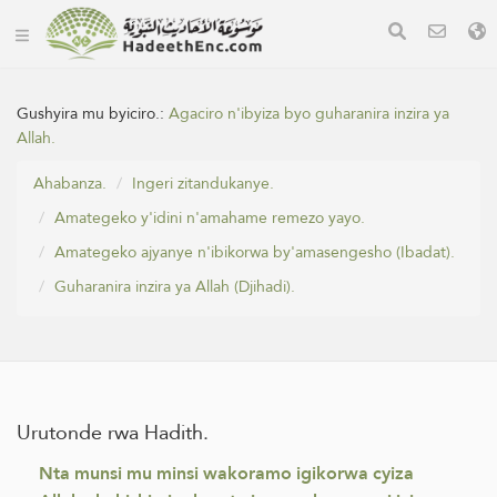
Gushyira mu byiciro.:
Agaciro n'ibyiza byo guharanira inzira ya
Allah.
Ahabanza.
Ingeri zitandukanye.
Amategeko y'idini n'amahame remezo yayo.
Amategeko ajyanye n'ibikorwa by'amasengesho (Ibadat).
Guharanira inzira ya Allah (Djihadi).
Urutonde rwa Hadith.
Nta munsi mu minsi wakoramo igikorwa cyiza