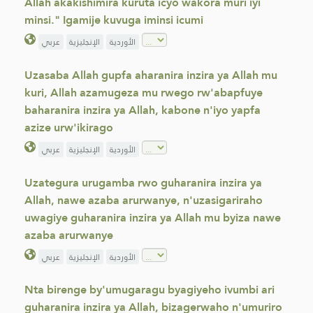
Allah akakishimira kuruta icyo wakora muri iyi
minsi." Igamije kuvuga iminsi icumi
الأوردية
الإنجليزية
عربي
Uzasaba Allah gupfa aharanira inzira ya Allah mu
kuri, Allah azamugeza mu rwego rw'abapfuye
baharanira inzira ya Allah, kabone n'iyo yapfa
azize urw'ikirago
الأوردية
الإنجليزية
عربي
Uzategura urugamba rwo guharanira inzira ya
Allah, nawe azaba arurwanye, n'uzasigariraho
uwagiye guharanira inzira ya Allah mu byiza nawe
azaba arurwanye
الأوردية
الإنجليزية
عربي
Nta birenge by'umugaragu byagiyeho ivumbi ari
guharanira inzira ya Allah, bizagerwaho n'umuriro