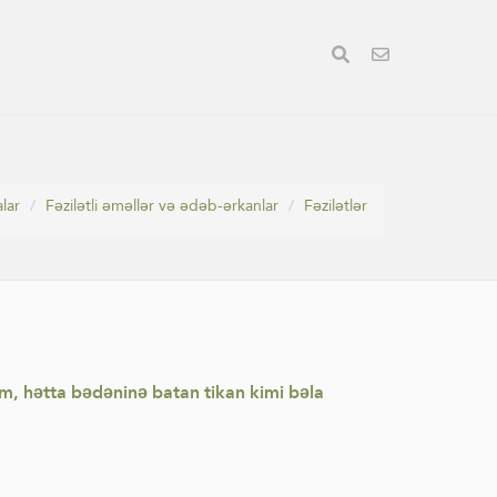
lar
Fəzilətli əməllər və ədəb-ərkanlar
Fəzilətlər
qəm, hətta bədəninə batan tikan kimi bəla