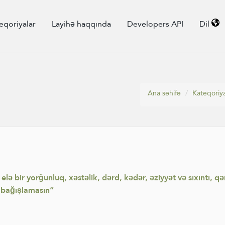
eqoriyalar
Layihə haqqında
Developers API
Dil
Ana səhifə
Kateqoriya
elə bir yorğunluq, xəstəlik, dərd, kədər, əziyyət və sıxıntı, 
ı bağışlamasın”