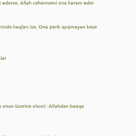
 edərsə, Allah cəhənnəmi ona haram edər
ərində haqları isə, Ona şərik qoşmayan kəsə
lar
mı onun üzərinə olsun) :Allahdan başqa