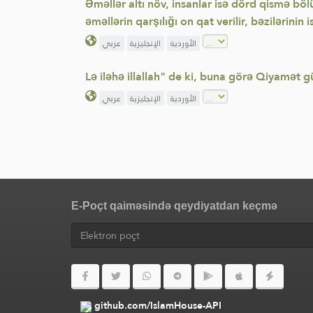
Əməllər altı növ, insanlar isə dörd qismə bölü
əməllərin qarşılığı on qat verilir, bəzilərinin 
الأوردية
الإنجليزية
عربي
Lə iləhə illallah" de ki, buna görə Qiyamət 
الأوردية
الإنجليزية
عربي
E-Poçt qaiməsində qeydiyatdan keçmə
github.com/IslamHouse-API