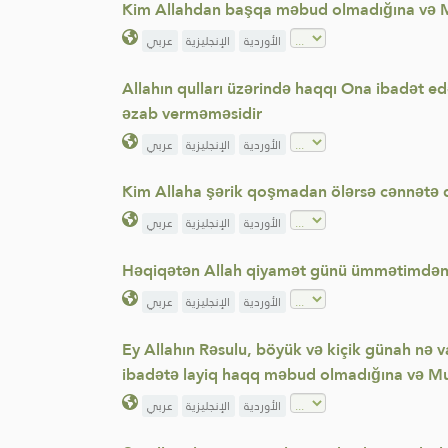
Kim Allahdan başqa məbud olmadığına və M
الأوردية
الإنجليزية
عربي
Allahın qulları üzərində haqqı Ona ibadət e
əzab verməməsidir
الأوردية
الإنجليزية
عربي
Kim Allaha şərik qoşmadan ölərsə cənnətə da
الأوردية
الإنجليزية
عربي
Həqiqətən Allah qiyamət günü ümmətimdən 
الأوردية
الإنجليزية
عربي
Ey Allahın Rəsulu, böyük və kiçik günah nə v
ibadətə layiq haqq məbud olmadığına və M
الأوردية
الإنجليزية
عربي