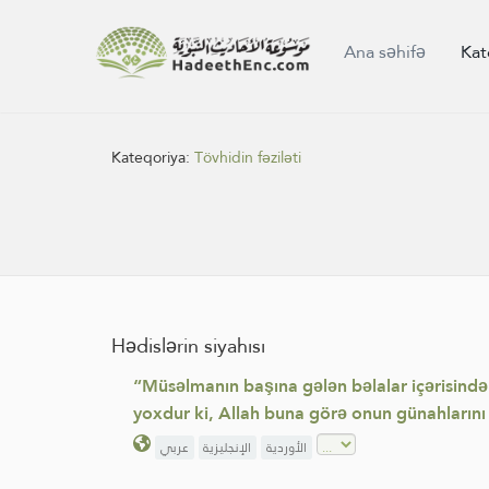
Ana səhifə
Kat
Kateqoriya:
Tövhidin fəziləti
Hədislərin siyahısı
“Müsəlmanın başına gələn bəlalar içərisində 
yoxdur ki, Allah buna görə onun günahların
الأوردية
الإنجليزية
عربي