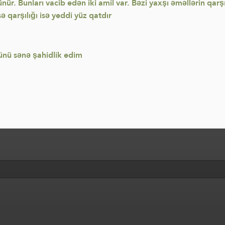
nür. Bunları vacib edən iki amil var. Bəzi yaxşı əməllərin qarş
isə qarşılığı isə yeddi yüz qatdır
günü sənə şahidlik edim