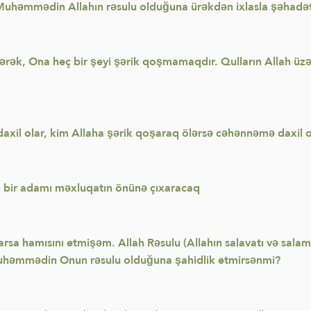
uhəmmədin Allahın rəsulu olduğuna ürəkdən ixlasla şəhadət
dərək, Ona heç bir şeyi şərik qoşmamaqdır. Qulların Allah üz
xil olar, kim Allaha şərik qoşaraq ölərsə cəhənnəmə daxil o
bir adamı məxluqatın önünə çıxaracaq
arsa hamısını etmişəm. Allah Rəsulu (Allahın salavatı və sala
uhəmmədin Onun rəsulu olduğuna şahidlik etmirsənmi?