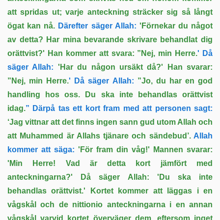
att spridas ut; varje anteckning sträcker sig så långt
ögat kan nå.
Därefter säger Allah:
'Förnekar du något
av detta? Har mina bevarande skrivare behandlat dig
orättvist?' Han kommer att svara: ”Nej, min Herre.
' Då
säger Allah:
'Har du någon ursäkt då?' Han svarar:
”Nej, min Herre.
' Då säger Allah:
”Jo, du har en god
handling hos oss. Du ska inte behandlas orättvist
idag.
” Därpå tas ett kort fram med att personen sagt:
‘Jag vittnar att det finns ingen sann gud utom Allah och
att Muhammed är Allahs tjänare och sändebud’.
Allah
kommer att säga:
'För fram din våg!' Mannen svarar:
'Min Herre! Vad är detta kort jämfört med
anteckningarna?' Då säger Allah: 'Du ska inte
behandlas orättvist.' Kortet kommer att läggas i en
vågskål och de nittionio anteckningarna i en annan
vågskål varvid kortet överväger dem, eftersom inget