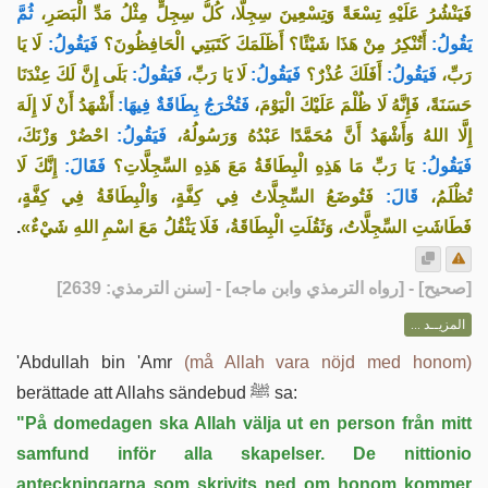
فَيَنْشُرُ عَلَيْهِ تِسْعَةً وَتِسْعِينَ سِجِلًّا، كُلُّ سِجِلٍّ مِثْلُ مَدِّ الْبَصَرِ،
ثُمَّ
يَقُولُ:
أَتُنْكِرُ مِنْ هَذَا شَيْئًا؟ أَظَلَمَكَ كَتَبَتِي الْحَافِظُونَ؟
فَيَقُولُ:
لَا يَا
رَبِّ،
فَيَقُولُ:
أَفَلَكَ عُذْرٌ؟
فَيَقُولُ:
لَا يَا رَبِّ،
فَيَقُولُ:
بَلَى إِنَّ لَكَ عِنْدَنَا
حَسَنَةً، فَإِنَّهُ لَا ظُلْمَ عَلَيْكَ الْيَوْمَ،
فَتُخْرَجُ بِطَاقَةٌ فِيهَا:
أَشْهَدُ أَنْ لَا إِلَهَ
إِلَّا اللهُ وَأَشْهَدُ أَنَّ مُحَمَّدًا عَبْدُهُ وَرَسُولُهُ،
فَيَقُولُ:
احْضُرْ وَزْنَكَ،
فَيَقُولُ:
يَا رَبِّ مَا هَذِهِ الْبِطَاقَةُ مَعَ هَذِهِ السِّجِلَّاتِ؟
فَقَالَ:
إِنَّكَ لَا
تُظْلَمُ،
قَالَ:
فَتُوضَعُ السِّجِلَّاتُ فِي كِفَّةٍ، وَالْبِطَاقَةُ فِي كِفَّةٍ،
.
فَطَاشَتِ السِّجِلَّاتُ، وَثَقُلَتِ الْبِطَاقَةُ، فَلَا يَثْقُلُ مَعَ اسْمِ اللهِ شَيْءٌ»
] - [رواه الترمذي وابن ماجه] - [سنن الترمذي: 2639]
صحيح
[
المزيــد ...
'Abdullah bin 'Amr
(må Allah vara nöjd med honom)
berättade att Allahs sändebud ﷺ sa:
"På domedagen ska Allah välja ut en person från mitt
samfund inför alla skapelser. De nittionio
anteckningarna som skrivits ned om honom kommer