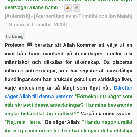
överväger Allahs namn.'"
[Autentisk]
- [Återberättad av at-Tirmidhi och Ibn Majah]
-
[Sunan at-Tirmidhi - 2639]
Förklaring
Profeten ﷺ berättar att Allah kommer att välja ut en
man från hans samfund på domedagen framför alla
människor och tillkallas för räkenskap. Då placeras
nittionio anteckningar, som har registrerat hans dåliga
handlingar som han brukade göra i det världsliga livet,
varje anteckning är så långt som ögat når.
Därefter
säger Allah till denna person:
"Förnekar du något som
står skrivet i dessa anteckningar? Har mina bevarande
änglar behandlat dig orättvist?"
Varpå mannen svarar:
"Nej, min Herre."
Då säger Allah:
"Har du någon ursäkt
du vill ge som orsak till dina handlingar i det världsliga