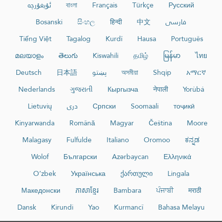
ئۇيغۇرچە
বাংলা
Français
Türkçe
Русский
Bosanski
සිංහල
हिन्दी
中文
فارسی
Tiếng Việt
Tagalog
Kurdî
Hausa
Português
മലയാളം
తెలుగు
Kiswahili
தமிழ்
မြန်မာ
ไทย
Deutsch
日本語
پښتو
অসমীয়া
Shqip
አማርኛ
Nederlands
ગુજરાતી
Кыргызча
नेपाली
Yorùbá
Lietuvių
دری
Српски
Soomaali
тоҷикӣ
Kinyarwanda
Română
Magyar
Čeština
Moore
Malagasy
Fulfulde
Italiano
Oromoo
ಕನ್ನಡ
Wolof
Български
Azərbaycan
Ελληνικά
O‘zbek
Українська
ქართული
Lingala
Македонски
ភាសាខ្មែរ
Bambara
ਪੰਜਾਬੀ
मराठी
Dansk
Kirundi
Yao
Kurmancî
Bahasa Melayu