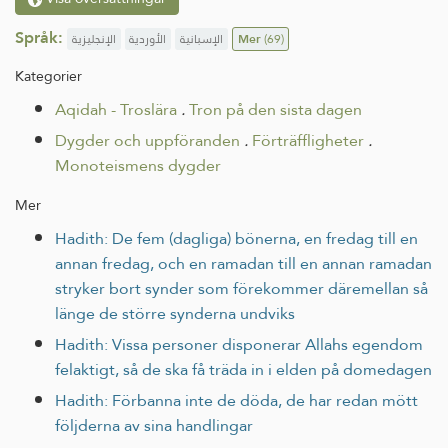
Språk:
الإنجليزية
الأوردية
الإسبانية
Mer
(69)
Kategorier
Aqidah - Troslära
.
Tron på den sista dagen
Dygder och uppföranden
.
Förträffligheter
.
Monoteismens dygder
Mer
Hadith: De fem (dagliga) bönerna, en fredag till en
annan fredag, och en ramadan till en annan ramadan
stryker bort synder som förekommer däremellan så
länge de större synderna undviks
Hadith: Vissa personer disponerar Allahs egendom
felaktigt, så de ska få träda in i elden på domedagen
Hadith: Förbanna inte de döda, de har redan mött
följderna av sina handlingar