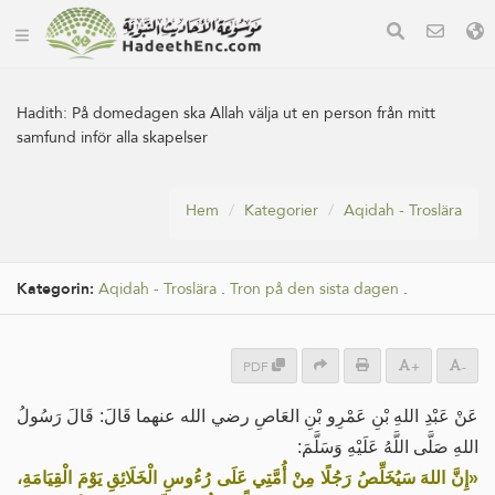
Hadith:
På domedagen ska Allah välja ut en person från mitt
samfund inför alla skapelser
Hem
Kategorier
Aqidah - Troslära
Kategorin:
Aqidah - Troslära
.
Tron på den sista dagen
.
PDF
+
-
عَنْ عَبْدِ اللهِ بْنِ عَمْرِو بْنِ العَاصِ رضي الله عنهما قَالَ: قَالَ رَسُولُ
اللهِ صَلَّى اللَّهُ عَلَيْهِ وَسَلَّمَ:
«إِنَّ اللهَ سَيُخَلِّصُ رَجُلًا مِنْ أُمَّتِي عَلَى رُءُوسِ الْخَلَائِقِ يَوْمَ الْقِيَامَةِ،