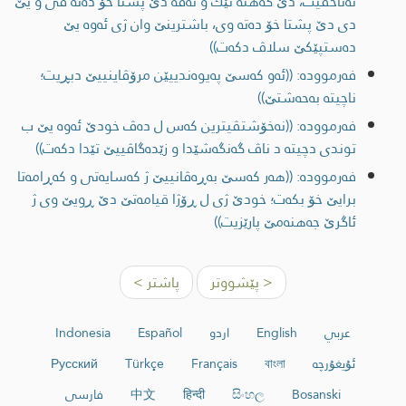
نه‌ئاخڤیت، دێ گه‌هنه‌ ئێك و ئه‌ڤه‌ دێ پشتا خۆ ده‌ته‌ ڤی و یێ
دی دێ پشتا خۆ ده‌ته‌ وی، باشترینێ وان ژی ئه‌وه‌ یێ
ده‌ستپێكێ سلاڤ دكه‌ت))
فەرموودە: ((ئه‌و كه‌سێ په‌یوه‌ندییێن مرۆڤاینییێ دبڕیت؛
ناچیته‌ به‌حه‌شتێ))
فەرموودە: ((نه‌خۆشتڤیترین كه‌س ل ده‌ڤ خودێ ئه‌وه‌ یێ ب
توندی دچیته‌ د ناڤ گه‌نگه‌شێدا و زێده‌گاڤییێ تێدا دكه‌ت))
فەرموودە: ((هه‌ر كه‌سێ به‌ڕه‌ڤانییێ ژ كه‌سایه‌تی و كه‌ڕامه‌تا
برایێ خۆ بكه‌ت؛ خودێ ژی ل ڕۆژا قیامه‌تێ دێ ڕویێ وی ژ
ئاگرێ جه‌هنه‌مێ پارێزیت))
< پێشووتر
پاشتر >
عربي
English
اردو
Español
Indonesia
ئۇيغۇرچە
বাংলা
Français
Türkçe
Русский
Bosanski
සිංහල
हिन्दी
中文
فارسی