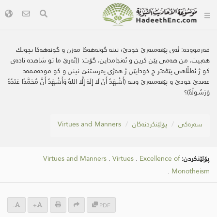
فەرموودە:
ئه‌ی پێغه‌مبه‌رێ خودێ؛ نینه‌ گونه‌هه‌كا مه‌زن و گونه‌هه‌كا بچویك
هه‌بیت، من هه‌می یێن كرین و ئه‌نجامداین، گۆت: ((ئه‌رێ ما تو شاهده‌ ناده‌ی
كو ژ ئه‌لڵاهی پێڤه‌تر چ خودایێن ژ هه‌ژی په‌رستنێ نینن و كو موحه‌ممه‌د
عه‌بدێ خودێ و پێغه‌مبه‌رێ وییه‌ (أَشْهَدُ أَنْ لَا إِلَهَ إِلَّا اللهُ وَأَشْهَدُ أَنَّ مُحَمَّدًا عَبْدُهُ
وَرَسُولُهُ)؟
سه‌ره‌كی
پۆلێنکردنەکان
Virtues and Manners
پۆلێنکردن:
Excellence of
.
Virtues
.
Virtues and Manners
.
Monotheism
-
+
PDF