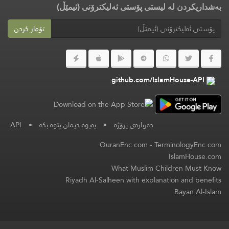
بەشداریکردن لە لیستی پۆستی ئەلیکترۆنی (ئیمێڵ)
تۆمار کردن
github.com/IslamHouse-API
دەربارەی پرۆژە
•
پەیوەندیمان پێوە بکە
•
API
QuranEnc.com
-
TerminologyEnc.com
IslamHouse.com
What Muslim Children Must Know
Riyadh Al-Salheen with explanation and benefits
Bayan Al-Islam