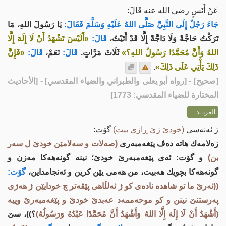
عَنْ أَنَسٍ رضي الله عنه قَالَ:
جَاءَ رَجُلٌ إِلَى النَّبِيِّ صَلَّى اللهُ عَلَيْهِ وَسَلَّمَ فَقَالَ:
يَا رَسُولَ اللهِ، مَا
تَرَكْتُ حَاجَّةً وَلَا دَاجَّةً إِلَّا قَدْ أَتَيْتُ،
قَالَ:
«أَلَيْسَ تَشْهَدُ أَنْ لَا إِلَهَ إِلَّا
اللهُ وَأَنَّ مُحَمَّدًا رَسُولُ اللهِ؟»
ثَلَاثَ مَرَّاتٍ.
قَالَ:
نَعَمْ،
قَالَ:
«فَإِنَّ
ذَلِكَ يَأْتِي عَلَى ذَلِكَ»
.
[
صحيح
] - [رواه أبو يعلى والطبراني والضياء المقدسي] - [الأحاديث
المختارة للضياء المقدسي: 1773]
المزيــد ...
ژ ئه‌نه‌سی
(خودێ ژێ ڕازی بیت)
گۆت:
زه‌لامه‌ك هاته‌ ده‌ڤ پێغه‌مبه‌ری
(صه‌لات و سه‌لامێن خودێ ل سه‌ر
بن)
و گۆت: ئه‌ی پێغه‌مبه‌رێ خودێ؛ نینه‌ گونه‌هه‌كا مه‌زن و
گونه‌هه‌كا بچویك هه‌بیت، من هه‌می یێن كرین و ئه‌نجامداین،
گۆت:
((ئه‌رێ ما تو شاهده‌ ناده‌ی كو ژ ئه‌لڵاهی پێڤه‌تر چ خودایێن ژ هه‌ژی
په‌رستنێ نینن و كو موحه‌ممه‌د عه‌بدێ خودێ و پێغه‌مبه‌رێ وییه‌
(أَشْهَدُ أَنْ لَا إِلَهَ إِلَّا اللهُ وَأَشْهَدُ أَنَّ مُحَمَّدًا عَبْدُهُ وَرَسُولُهُ)
؟))، سێ