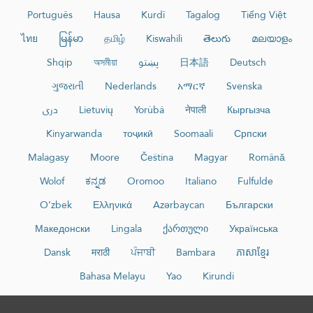
Português
Hausa
Kurdî
Tagalog
Tiếng Việt
ไทย
မြန်မာ
தமிழ்
Kiswahili
తెలుగు
മലയാളം
Deutsch
日本語
پښتو
অসমীয়া
Shqip
ગુજરાતી
Nederlands
አማርኛ
Svenska
Кыргызча
नेपाली
Yorùbá
Lietuvių
دری
Kinyarwanda
тоҷикӣ
Soomaali
Српски
Malagasy
Moore
Čeština
Magyar
Română
Wolof
ಕನ್ನಡ
Oromoo
Italiano
Fulfulde
O‘zbek
Ελληνικά
Azərbaycan
Български
Македонски
Lingala
ქართული
Українська
Dansk
मराठी
ਪੰਜਾਬੀ
Bambara
ភាសាខ្មែរ
Bahasa Melayu
Yao
Kirundi