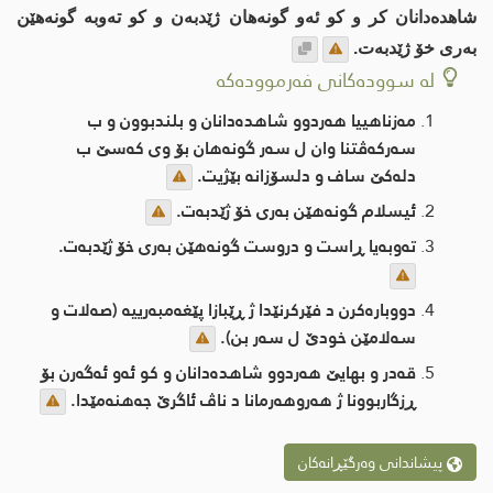
شاهده‌دانان كر و كو ئه‌و گونه‌هان ژێدبه‌ن و كو ته‌وبه‌ گونه‌هێن
به‌ری خۆ ژێدبه‌ت.
لە سوودەکانی فەرموودەکە
مه‌زناهییا هه‌ردوو شاهده‌دانان و بلندبوون و ب
سه‌ركه‌ڤتنا وان ل سه‌ر گونه‌هان بۆ وی كه‌سێ ب
دله‌كێ ساف و دلسۆزانه‌ بێژیت.
ئیسلام گونه‌هێن به‌ری خۆ ژێدبه‌ت.
ته‌وبه‌یا ڕاست و دروست گونه‌هێن به‌ری خۆ ژێدبه‌ت.
دووباره‌كرن د فێركرنێدا ژ ڕێبازا پێغه‌مبه‌رییه‌ (صه‌لات و
سه‌لامێن خودێ ل سه‌ر بن).
قه‌در و بهایێ هه‌ردوو شاهده‌دانان و كو ئه‌و ئه‌گه‌رن بۆ
ڕزگاربوونا ژ هه‌روهه‌رمانا د ناڤ ئاگرێ جه‌هنه‌مێدا.
پیشاندانی وەرگێڕانەکان