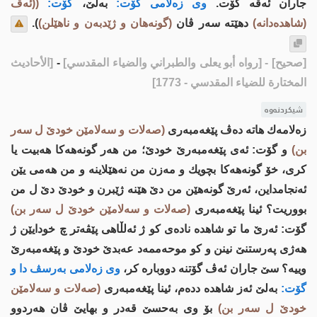
جاران ئه‌ڤه‌ گۆت.
وی زه‌لامی گۆت:
به‌لێ،
گۆت:
((ئه‌ڤ
(شاهده‌دانه‌)
دهێته‌ سه‌ر ڤان
(گونه‌هان و ژێدبه‌ن و ناهێلن)
).
[صحيح]
- [رواه أبو يعلى والطبراني والضياء المقدسي]
-
[الأحاديث
المختارة للضياء المقدسي - 1773]
شیکردنەوە
زه‌لامه‌ك هاته‌ ده‌ڤ پێغه‌مبه‌ری
(صه‌لات و سه‌لامێن خودێ ل سه‌ر
بن)
و گۆت: ئه‌ی پێغه‌مبه‌رێ خودێ؛ من هه‌ر گونه‌هه‌كا هه‌بیت یا
كری، خۆ گونه‌هه‌كا بچویك و مه‌زن من نه‌هێلاینه‌ و من هه‌می یێن
ئه‌نجامداین، ئه‌رێ گونه‌هێن من دێ هێنه‌ ژێبرن و خودێ دێ ل من
بووریت؟ ئینا پێغه‌مبه‌ری
(صه‌لات و سه‌لامێن خودێ ل سه‌ر بن)
گۆت: ئه‌رێ ما تو شاهده‌ ناده‌ی كو ژ ئه‌لڵاهی پێڤه‌تر چ خودایێن ژ
هه‌ژی په‌رستنێ نینن و كو موحه‌ممه‌د عه‌بدێ خودێ و پێغه‌مبه‌رێ
وییه‌؟ سێ جاران ئه‌ڤ گۆتنه‌ دووباره‌ كر،
وی زه‌لامی به‌رسڤ دا و
گۆت:
به‌لێ ئه‌ز شاهده‌ دده‌م، ئینا پێغه‌مبه‌ری
(صه‌لات و سه‌لامێن
خودێ ل سه‌ر بن)
بۆ وی به‌حسێ قه‌در و بهایێ ڤان هه‌ردوو