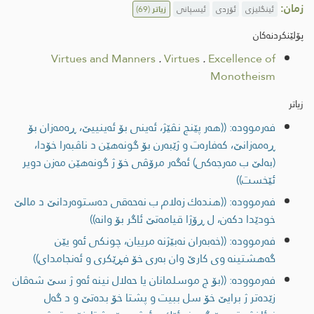
زمان:
ئینگلیزی
ئۆردی
ئیسپانی
زیاتر
(69)
پۆلێنکردنەکان
Virtues and Manners
.
Virtues
.
Excellence of
Monotheism
زیاتر
فەرموودە: ((هه‌ر پێنج نڤێژ، ئه‌ینی بۆ ئه‌ینییێ، ڕه‌مه‌زان بۆ
ڕه‌مه‌زانێ، كه‌فاره‌ت و ژێبه‌رن بۆ گونه‌هێن د ناڤبه‌را خۆدا،
(به‌لێ ب مه‌رجه‌كی) ئه‌گه‌ر مرۆڤی خۆ ژ گونه‌هێن مه‌زن دویر
ئێخست))
فەرموودە: ((هنده‌ك زه‌لام ب نه‌حه‌قی ده‌ستوه‌ردانێ د مالێ
خودێدا دكه‌ن، ل ڕۆژا قیامه‌تێ ئاگر بۆ وانه‌))
فەرموودە: ((خه‌به‌ران نه‌بێژنه‌ مرییان، چونكی ئه‌و یێن
گه‌هشتینه‌ وی كارێ وان به‌ری خۆ فڕێكری و ئه‌نجامدای))
فەرموودە: ((بۆ چ موسلمانان یا حه‌لال نینه‌ ئه‌و ژ سێ شه‌ڤان
زێده‌تر ژ برایێ خۆ سل ببيت و پشتا خۆ بده‌تێ و د گه‌ل