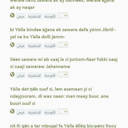
wërale nañu sawara ak ay bànneex, wërale àjjana
ak ay naqar
الأوردية
الإنجليزية
عربي
bi Yàlla bindee àjjana ak sawara dafa yónni Jibriil -
yal na ko Yàlla dolli jàmm-
الأوردية
الإنجليزية
عربي
Séen sawara wi ab xaaj la ci juróom-ñaar fukki xaaj
ci xaaji sawaraw Jahannama
الأوردية
الإنجليزية
عربي
Yàlla dat ŋëb suuf si, lem asamaan yi ci
ndayjooram, di wax naan: man maay buur, ana
buuri suuf si
الأوردية
الإنجليزية
عربي
nit ñi gën a tar mbugal fa Yàlla ëllëg bis-pénc ñooy