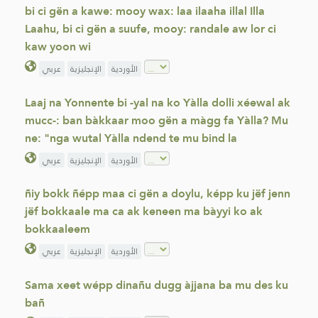
bi ci gën a kawe: mooy wax: laa ilaaha illal Illa
Laahu, bi ci gën a suufe, mooy: randale aw lor ci
kaw yoon wi
الأوردية
الإنجليزية
عربي
Laaj na Yonnente bi -yal na ko Yàlla dolli xéewal ak
mucc-: ban bàkkaar moo gën a màgg fa Yàlla? Mu
ne: "nga wutal Yàlla ndend te mu bind la
الأوردية
الإنجليزية
عربي
ñiy bokk ñépp maa ci gën a doylu, képp ku jëf jenn
jëf bokkaale ma ca ak keneen ma bàyyi ko ak
bokkaaleem
الأوردية
الإنجليزية
عربي
Sama xeet wépp dinañu dugg àjjana ba mu des ku
bañ