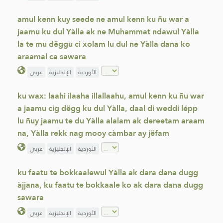
amul kenn kuy seede ne amul kenn ku ñu war a
jaamu ku dul Yàlla ak ne Muhammat ndawul Yàlla
la te mu dëggu ci xolam lu dul ne Yàlla dana ko
araamal ca sawara
الأوردية
الإنجليزية
عربي
ku wax: laahi ilaaha illallaahu, amul kenn ku ñu war
a jaamu cig dëgg ku dul Yàlla, daal di weddi lépp
lu ñuy jaamu te du Yàlla alalam ak dereetam araam
na, Yàlla rekk nag mooy càmbar ay jëfam
الأوردية
الإنجليزية
عربي
ku faatu te bokkaalewul Yàlla ak dara dana dugg
àjjana, ku faatu te bokkaale ko ak dara dana dugg
sawara
الأوردية
الإنجليزية
عربي