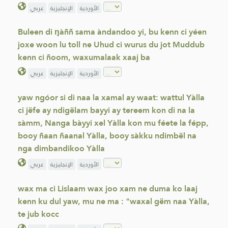
الأوردية
الإنجليزية
عربي
Buleen di ŋàññ sama àndandoo yi, bu kenn ci yéen
joxe woon lu toll ne Uhud ci wurus du jot Muddub
kenn ci ñoom, waxumalaak xaaj ba
الأوردية
الإنجليزية
عربي
yaw ngóor si di naa la xamal ay waat: wattul Yàlla
ci jëfe ay ndigëlam bayyi ay tereem kon di na la
sàmm, Nanga bàyyi xel Yàlla kon mu féete la fépp,
booy ñaan ñaanal Yàlla, booy sàkku ndimbël na
nga dimbandikoo Yàlla
الأوردية
الإنجليزية
عربي
wax ma ci Lislaam wax joo xam ne duma ko laaj
kenn ku dul yaw, mu ne ma : "waxal gëm naa Yàlla,
te jub kocc