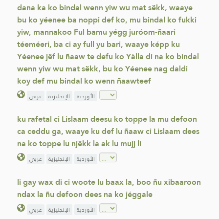
dana ka ko bindal wenn yiw wu mat sëkk, waaye
bu ko yéenee ba noppi def ko, mu bindal ko fukki
yiw, mannakoo Ful bamu yégg juróom-ñaari
téeméeri, ba ci ay full yu bari, waaye képp ku
Yéenee jëf lu ñaaw te defu ko Yàlla di na ko bindal
wenn yiw wu mat sëkk, bu ko Yéenee nag daldi
koy def mu bindal ko wenn ñaawteef
الأوردية
الإنجليزية
عربي
ku rafetal ci Lislaam deesu ko toppe la mu defoon
ca ceddu ga, waaye ku def lu ñaaw ci Lislaam dees
na ko toppe lu njëkk la ak lu mujj li
الأوردية
الإنجليزية
عربي
li gay wax di ci woote lu baax la, boo ñu xibaaroon
ndax la ñu defoon dees na ko jéggale
الأوردية
الإنجليزية
عربي