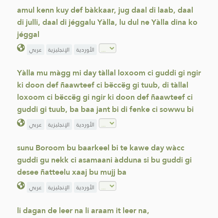
amul kenn kuy def bàkkaar, jug daal di laab, daal
di julli, daal di jéggalu Yàlla, lu dul ne Yàlla dina ko
jéggal
الأوردية
الإنجليزية
عربي
Yàlla mu màgg mi day tàllal loxoom ci guddi gi ngir
ki doon def ñaawteef ci bëccëg gi tuub, di tàllal
loxoom ci bëccëg gi ngir ki doon def ñaawteef ci
guddi gi tuub, ba baa jant bi di fenke ci sowwu bi
الأوردية
الإنجليزية
عربي
sunu Boroom bu baarkeel bi te kawe day wàcc
guddi gu nekk ci asamaani àdduna si bu guddi gi
desee ñatteelu xaaj bu mujj ba
الأوردية
الإنجليزية
عربي
li dagan de leer na li araam it leer na,