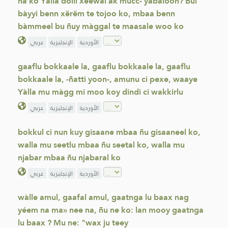
na ko Yàlla dolli xéewal ak mucc- yabaloon? Bul
bàyyi benn xërëm te tojoo ko, mbaa benn
bàmmeel bu ñuy màggal te maasale woo ko
الأوردية
الإنجليزية
عربي
gaaflu bokkaale la, gaaflu bokkaale la, gaaflu
bokkaale la, -ñatti yoon-, amunu ci pexe, waaye
Yàlla mu màgg mi moo koy dindi ci wakkirlu
الأوردية
الإنجليزية
عربي
bokkul ci nun kuy gisaane mbaa ñu gisaaneel ko,
walla mu seetlu mbaa ñu seetal ko, walla mu
njabar mbaa ñu njabaral ko
الأوردية
الإنجليزية
عربي
wàlle amul, gaafal amul, gaatnga lu baax nag
yéem na ma» nee na, ñu ne ko: lan mooy gaatnga
lu baax ? Mu ne: "wax ju teey