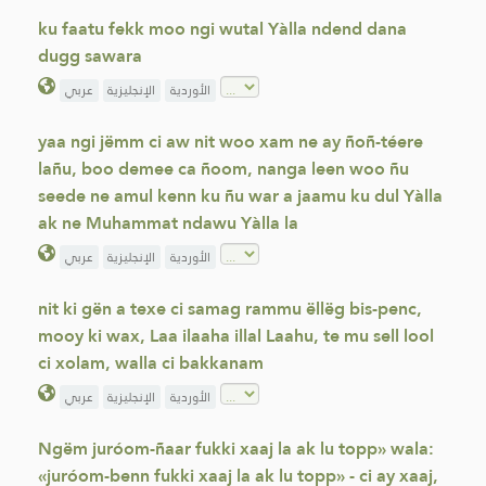
ku faatu fekk moo ngi wutal Yàlla ndend dana
dugg sawara
الأوردية
الإنجليزية
عربي
yaa ngi jëmm ci aw nit woo xam ne ay ñoñ-téere
lañu, boo demee ca ñoom, nanga leen woo ñu
seede ne amul kenn ku ñu war a jaamu ku dul Yàlla
ak ne Muhammat ndawu Yàlla la
الأوردية
الإنجليزية
عربي
nit ki gën a texe ci samag rammu ëllëg bis-penc,
mooy ki wax, Laa ilaaha illal Laahu, te mu sell lool
ci xolam, walla ci bakkanam
الأوردية
الإنجليزية
عربي
Ngëm juróom-ñaar fukki xaaj la ak lu topp» wala:
«juróom-benn fukki xaaj la ak lu topp» - ci ay xaaj,