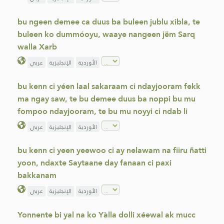
bu ngeen demee ca duus ba buleen jublu xibla, te
buleen ko dummóoyu, waaye nangeen jëm Sarq
walla Xarb
الأوردية
الإنجليزية
عربي
bu kenn ci yéen laal sakaraam ci ndayjooram fekk
ma ngay saw, te bu demee duus ba noppi bu mu
fompoo ndayjooram, te bu mu noyyi ci ndab li
الأوردية
الإنجليزية
عربي
bu kenn ci yeen yeewoo ci ay nelawam na fiiru ñatti
yoon, ndaxte Saytaane day fanaan ci paxi
bakkanam
الأوردية
الإنجليزية
عربي
Yonnente bi yal na ko Yàlla dolli xéewal ak mucc