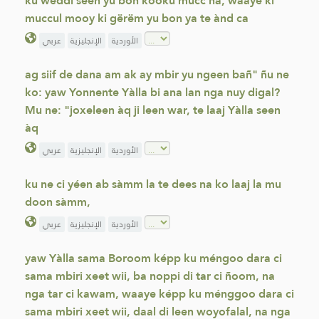
ku weddi seen yu bon kooku mucc na, waaye ki
muccul mooy ki gërëm yu bon ya te ànd ca
الأوردية
الإنجليزية
عربي
ag siif de dana am ak ay mbir yu ngeen bañ" ñu ne
ko: yaw Yonnente Yàlla bi ana lan nga nuy digal?
Mu ne: "joxeleen àq ji leen war, te laaj Yàlla seen
àq
الأوردية
الإنجليزية
عربي
ku ne ci yéen ab sàmm la te dees na ko laaj la mu
doon sàmm,
الأوردية
الإنجليزية
عربي
yaw Yàlla sama Boroom képp ku méngoo dara ci
sama mbiri xeet wii, ba noppi di tar ci ñoom, na
nga tar ci kawam, waaye képp ku ménggoo dara ci
sama mbiri xeet wii, daal di leen woyofalal, na nga