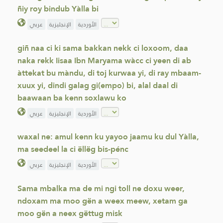
ñiy roy bindub Yàlla bi
الأوردية
الإنجليزية
عربي
giñ naa ci ki sama bakkan nekk ci loxoom, daa
naka rekk Iisaa Ibn Maryama wàcc ci yeen di ab
àttekat bu màndu, di toj kurwaa yi, di ray mbaam-
xuux yi, dindi galag gi(empo) bi, alal daal di
baawaan ba kenn soxlawu ko
الأوردية
الإنجليزية
عربي
waxal ne: amul kenn ku yayoo jaamu ku dul Yàlla,
ma seedeel la ci ëllëg bis-pénc
الأوردية
الإنجليزية
عربي
Sama mbalka ma de mi ngi toll ne doxu weer,
ndoxam ma moo gën a weex meew, xetam ga
moo gën a neex gëttug misk