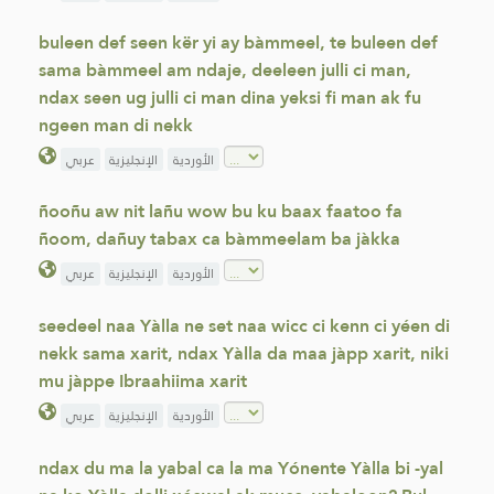
buleen def seen kër yi ay bàmmeel, te buleen def
sama bàmmeel am ndaje, deeleen julli ci man,
ndax seen ug julli ci man dina yeksi fi man ak fu
ngeen man di nekk
الأوردية
الإنجليزية
عربي
ñooñu aw nit lañu wow bu ku baax faatoo fa
ñoom, dañuy tabax ca bàmmeelam ba jàkka
الأوردية
الإنجليزية
عربي
seedeel naa Yàlla ne set naa wicc ci kenn ci yéen di
nekk sama xarit, ndax Yàlla da maa jàpp xarit, niki
mu jàppe Ibraahiima xarit
الأوردية
الإنجليزية
عربي
ndax du ma la yabal ca la ma Yónente Yàlla bi -yal