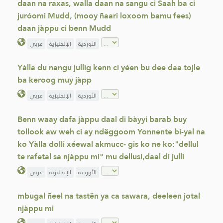
daan na raxas, walla daan na sangu ci Saah ba ci
juróomi Mudd, (mooy ñaari loxoom bamu fees)
daan jàppu ci benn Mudd
الأوردية
الإنجليزية
عربي
Yàlla du nangu jullig kenn ci yéen bu dee daa tojle
ba keroog muy jàpp
الأوردية
الإنجليزية
عربي
Benn waay dafa jàppu daal di bàyyi barab buy
tollook aw weh ci ay ndëggoom Yonnente bi-yal na
ko Yàlla dolli xéewal akmucc- gis ko ne ko:"dellul
te rafetal sa njàppu mi" mu dellusi,daal di julli
الأوردية
الإنجليزية
عربي
mbugal ñeel na tastën ya ca sawara, deeleen jotal
njàppu mi