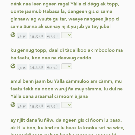
dénk naa leen ngeen ragal Yàlla ci dégg ak topp,
donte jaamub Habasa la, dangeen gis ci sama
ginnaaw ag wuute gu tar, waaye nangeen jàpp ci
sama Sunna ak sunnay njiit yu jub ya tey jubal
الأوردية
الإنجليزية
عربي
ku génnug topp, daal di tàqalikoo ak mbooloo ma
ba faatu, kon dee na deewug ceddo
الأوردية
الإنجليزية
عربي
amul benn jaam bu Yàlla sàmmuloo am càmm, mu
faatu fekk da doon wuruj ña muy sàmme, lu dul ne
Yàlla dana araamal ci moom àjjana
الأوردية
الإنجليزية
عربي
ay njiit danañu ñëw, da ngeen gis ci ñoom lu baax,
ak it lu bon, ku ànd ca lu baax la kooku set na wicc,