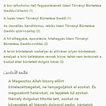
A bor (alkoholos ital) fogyasztásának Isteni Törvényi Büntetése
(ḥaddu-l-khamr) (1)
A lopás Isteni Törvényi Büntetése (ḥadd) (1)
Az útonállás, banditizmus, rablás Isteni Törvényi Büntetése
(ḥaddu qiṭāᶜi-ṭ-ṭarīq) (2)
A hit elhagyása, aposztázia, hitehagyás Isteni Törvényi
Büntetése (ḥaddu-r-ridda) (2)
A taᶜzīr büntetések szabályai és előírásai (olyan büntetések,
amelyek a bíró belátására vannak bízva; tehát nem tartoznak a
ḥudūd által büntetett dolgok közé) (2)
قائمة الأحاديث
A Magasztos Allah bizony előírt
kötelezettségeket, ne hanyagoljátok el azokat. És
megszabott határokat, ne lépjétek túl azokat.
Némely dolgokat tiltottá tett, azokat ne
kövessétek el! Némely dologról pedig, irántatok