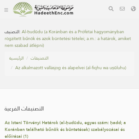
التصنيف:
Al-ḥudūdu (a Koránban és a Prófétai hagyományban
rögzített bűnök és azok büntetési tételei; a.m.: a határok, amiket
nem szabad átlépni)
التصنيفات
الرئيسية
Az alkalmazott vallásjog és alapelvei (al-fiqhu wa uṣūluhu)
التصنيفات الفرعية
Az Isteni Törvényi Határok (al-ḥudūdu, egyes szám: ḥadd; a
Koránban található bűnök és büntetések) szabályozásai és
előírásai (1)