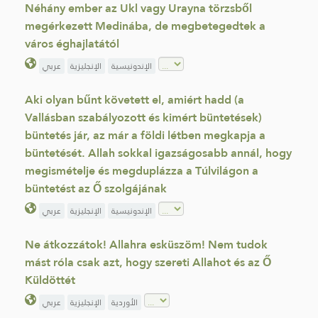
Néhány ember az Ukl vagy Urayna törzsből
megérkezett Medinába, de megbetegedtek a
város éghajlatától
الإندونيسية
الإنجليزية
عربي
Aki olyan bűnt követett el, amiért hadd (a
Vallásban szabályozott és kimért büntetések)
büntetés jár, az már a földi létben megkapja a
büntetését. Allah sokkal igazságosabb annál, hogy
megismételje és megduplázza a Túlvilágon a
büntetést az Ő szolgájának
الإندونيسية
الإنجليزية
عربي
Ne átkozzátok! Allahra esküszöm! Nem tudok
mást róla csak azt, hogy szereti Allahot és az Ő
Küldöttét
الأوردية
الإنجليزية
عربي