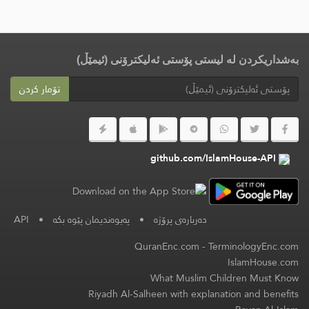
بەشداریکردن لە لیستی پۆستی ئەلیکترۆنی (ئیمێڵ)
تۆمار کردن
github.com/IslamHouse-API
دەربارەی پرۆژە
•
پەیوەندیمان پێوە بکە
•
API
QuranEnc.com
-
TerminologyEnc.com
IslamHouse.com
What Muslim Children Must Know
Riyadh Al-Salheen with explanation and benefits