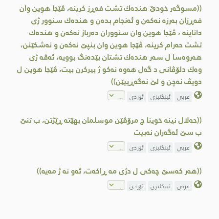
((مسوگه‌ر خودێ هنده‌ك تشت فه‌ڕز كرینه‌، ڤێجا هوین وان
فه‌ڕزان به‌رزه‌ نه‌كه‌ن و ئه‌نجام بده‌ن و هنده‌ك سنوور ژی
داناینە ، ڤێجا هوین وان سنووران دەرباز نەکەن و هندەك
تشت حەرام کرینە، ڤێجا هوین وان بنپێ نه‌كه‌ن و نەشکێنن،
هه‌روه‌سا ل سەر هندەك تشتان بێدەنگ بوویە، ئه‌ڤه‌ ژی
وه‌ك دلۆڤانی د گەل هه‌وە نەكو ژ بیرکرن بیت، ڤێجا هوین ل
دویڤ نه‌چن و لێ نه‌گه‌ڕییێن))
عربي
ئینگلیزی
ئۆردی
((حه‌لال نینه‌ خوینا چ مرۆڤێن موسلمان بهێته‌ ڕێژتن، ب تنێ
ب سێ ئه‌گه‌ران نه‌بیت
عربي
ئینگلیزی
ئۆردی
((هه‌ر كه‌سێ چه‌كی ل دژی مه‌ ڕاكه‌ت، ئه‌و نه‌ ژ مه‌یه‌))
عربي
ئینگلیزی
ئۆردی