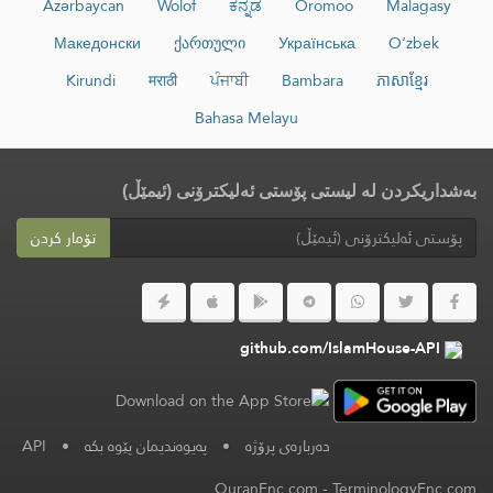
Azərbaycan
Wolof
ಕನ್ನಡ
Oromoo
Malagasy
Македонски
ქართული
Українська
O‘zbek
Kirundi
मराठी
ਪੰਜਾਬੀ
Bambara
ភាសាខ្មែរ
Bahasa Melayu
بەشداریکردن لە لیستی پۆستی ئەلیکترۆنی (ئیمێڵ)
تۆمار کردن
github.com/IslamHouse-API
دەربارەی پرۆژە
•
پەیوەندیمان پێوە بکە
•
API
QuranEnc.com
-
TerminologyEnc.com