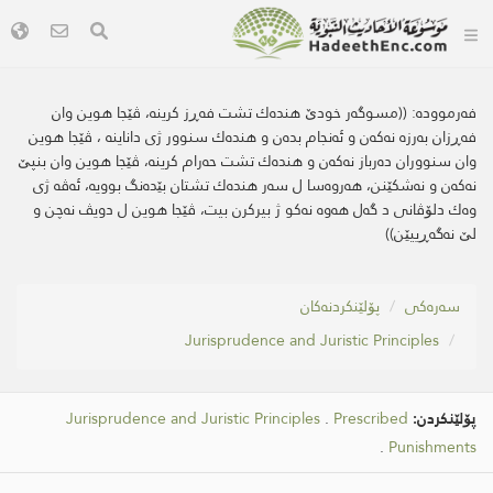
فەرموودە:
((مسوگه‌ر خودێ هنده‌ك تشت فه‌ڕز كرینه‌، ڤێجا هوین وان
فه‌ڕزان به‌رزه‌ نه‌كه‌ن و ئه‌نجام بده‌ن و هنده‌ك سنوور ژی داناینە ، ڤێجا هوین
وان سنووران دەرباز نەکەن و هندەك تشت حەرام کرینە، ڤێجا هوین وان بنپێ
نه‌كه‌ن و نەشکێنن، هه‌روه‌سا ل سەر هندەك تشتان بێدەنگ بوویە، ئه‌ڤه‌ ژی
وه‌ك دلۆڤانی د گەل هه‌وە نەكو ژ بیرکرن بیت، ڤێجا هوین ل دویڤ نه‌چن و
لێ نه‌گه‌ڕییێن))
سه‌ره‌كی
پۆلێنکردنەکان
Jurisprudence and Juristic Principles
پۆلێنکردن:
Prescribed
.
Jurisprudence and Juristic Principles
.
Punishments