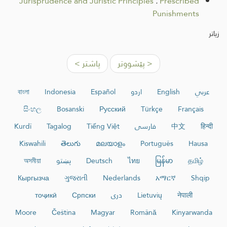
Jurisprudence and Juristic Principles
.
Prescribed
Punishments
زیاتر
< پێشووتر
پاشتر >
عربي
English
اردو
Español
Indonesia
বাংলা
සිංහල
Bosanski
Русский
Türkçe
Français
हिन्दी
中文
فارسی
Tiếng Việt
Tagalog
Kurdî
Kiswahili
తెలుగు
മലയാളം
Português
Hausa
தமிழ்
မြန်မာ
ไทย
Deutsch
پښتو
অসমীয়া
Кыргызча
ગુજરાતી
Nederlands
አማርኛ
Shqip
नेपाली
Lietuvių
دری
Српски
тоҷикӣ
Moore
Čeština
Magyar
Română
Kinyarwanda