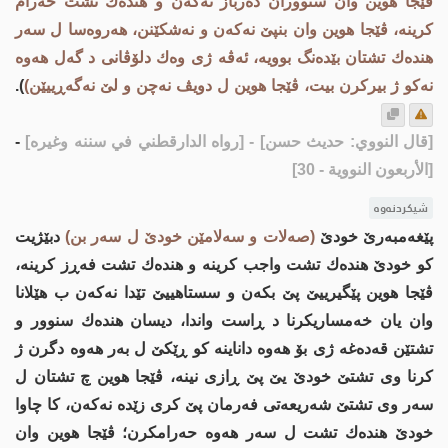
ڤێجا هوین وان سنووران دەرباز نەکەن و هندەك تشت حەرام
کرینە، ڤێجا هوین وان بنپێ نه‌كه‌ن و نەشکێنن، هه‌روه‌سا ل سەر
هندەك تشتان بێدەنگ بوویە، ئه‌ڤه‌ ژی وه‌ك دلۆڤانی د گەل هه‌وە
نەكو ژ بیرکرن بیت، ڤێجا هوین ل دویڤ نه‌چن و لێ نه‌گه‌ڕییێن)
).
[قال النووي: حديث حسن]
- [رواه الدارقطني في سننه وغيره]
-
[الأربعون النووية - 30]
شیکردنەوە
پێغەمبەرێ خودێ
(صەلات و سەلامێن خودێ ل سەر بن)
دبێژیت
کو خودێ هندەك تشت واجب کرینە و هنده‌ك تشت فەڕز کرینە،
ڤێجا هوین پێگیرییێ پێ بكه‌ن و سستاهییێ تێدا نه‌كه‌ن ب هێلانا
وان یان خه‌مساریكرنا د ڕاست واندا، دیسان هنده‌ك سنوور و
تشتێن قه‌ده‌غه‌ ژی بۆ هه‌وه‌ داناینه‌ كو ڕێكێ ل به‌ر هه‌وه‌ دگرن ژ
كرنا وی تشتێ خودێ یێ پێ ڕازی نینه‌، ڤێجا هوین چ تشتان ل
سه‌ر وی تشتێ شه‌ریعه‌تی فه‌رمان پێ كری زێده نه‌كه‌ن، كا چاوا
خودێ هنده‌ك تشت ل سه‌ر هه‌وه‌ حه‌رامكرن؛ ڤێجا هوین وان