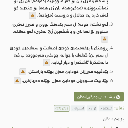
پاشڤه‌برنه‌ ژی یان بۆ حه‌رامبوونێیه‌ (حه‌رامه‌) یان ژی بۆ
نه‌باشبوونێیه (مه‌كروهه‌)، یان ژی هه‌ما بۆ هندێیه‌ كو
ئه‌ڤ كاره‌ یێ حه‌لال و دروسته (مۆباحه‌)‌.
ئەو تشتێ خودێ ل سەر بێدەنگ بووی و فەڕز نەکری،
سنوور بۆ نه‌دانای و پاشڤه‌برن ژێ نەکری؛ ئەو حەلالە.
ڕوهنکرنا پێغەمبەرێ خودێ (صەلات و سەلامێن خودێ
ل سەر بن) گەلەك یا جوانە، چونکی فەرموودە ب ڤێ
دابەشکرنا ئاشکه‌را و دیار ئینایە.
پێدڤییه‌ فەڕزێن خودایێ مه‌زن بهێنه‌ پاراستن.
چێنابیت سنوورێن خودایێ مه‌زن بهێنه‌ دەربازکرن.
پیشاندانی وەرگێڕانەکان
زمان:
ئینگلیزی
ئۆردی
ئیسپانی
زیاتر
(57)
پۆلێنکردنەکان