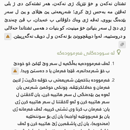
تشتان نه‌كه‌ن و خۆ نێزیك ژی نه‌كه‌ن، هه‌ر تشته‌كێ دی ژ بلی
ئه‌ڤێن مه‌ به‌حس ژێ كری؛ شه‌ریعه‌تی یێ هێلای و یێ ل سه‌ر
بێده‌نگ بووی، ئه‌ڤه‌ ژی وه‌ك دلۆڤانی ب عه‌بدان، ب ڤێ چه‌ندێ
ژی دێ ل سه‌ر بنیاتێ خۆ مینیت، كو بنیات د هه‌می تشتاندا حه‌لالی
و دروستییه‌، له‌وا دویڤچوونێ بۆ نه‌كه‌ن و ل دویڤ نه‌گه‌ڕییێن.
لە سوودەکانی فەرموودەکە
ئه‌ڤ فەرموودەیه‌ بەڵگەیە ل سەر وێ ئێكێ کو خودێ
ب خۆ شەرعدانەرە، ڤێجا فەرمان یا د دەستێ ویدا.
فەرموودە بناخه‌یێن شه‌ریعه‌تی ب خۆڤه‌ دگریت ژ لایێ
فه‌رمان و حه‌لالكرنێڤه‌، چونکی حوکمێ شەرعی یان
ئه‌وه‌ یێ بێدەنگی ل سەر هاتییە کرن، یان ئاخڤتن ل
سەر هاتییە کرن و ئەو ئاخڤتنا ل سه‌ر هاتییه‌ كرن ژی
یان: فەرمان ب كرنا وی تشتی كرییه‌، ئه‌ڤ فه‌رمانه‌ ژی
یان بۆ فه‌ربوونێیه (واجبه‌)‌ یان ژی بۆ سوننه‌تێیه
(مه‌ندوبه‌)‌، یان ژی پاشڤه‌برن ژێ هاتییه ‌كرن و ئه‌ڤ