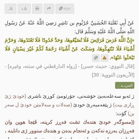
-
+
PDF
عَنْ أَبِي ثَعْلَبَةَ الخُشَنِيِّ جُرْثُومِ بن نَاشِرٍ رَضِيَ اللَّهُ عَنْهُ عَنْ رَسُولِ
اللَّهِ صَلَّى اللَّهُ عَلَيْهِ وَسَلَّمَ قَال:
«إِنَّ اللَّهَ فَرَضَ فَرَائِضَ فَلَا تُضَيِّعُوهَا، وَحَدَّ حُدُودًا فَلَا تَعْتَدُوهَا، وَحَرَّمَ
أَشْيَاءَ فَلَا تَنْتَهِكُوهَا، وَسَكَتَ عَنْ أَشْيَاءَ رَحْمَةً لَكُمْ غَيْرَ نِسْيَانٍ فَلَا
تَبْحَثُوا عَنْهَا»
.
[
قال النووي: حديث حسن
] - [رواه الدارقطني في سننه، وغيره] -
[الأربعون النووية: 30]
المزيــد ...
ژ ئەبو سەعلەبەیێ خۆشەنی، جۆرثومێ کوڕێ ناشری
(خودێ ژێ
ڕازی بیت)
ژ پێغەمبەرێ خودێ
(صەلات و سەلامێن خودێ ل سەر
بن)
گۆت:
((مسوگه‌ر خودێ هنده‌ك تشت فه‌ڕز كرینه‌، ڤێجا هوین وان
فه‌ڕزان به‌رزه‌ نه‌كه‌ن و ئه‌نجام بده‌ن و هنده‌ك سنوور ژی داناینە ،