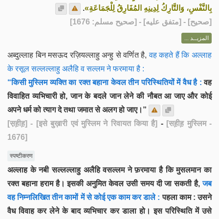
.
بِالنَّفْسِ، وَالتَّارِكُ لِدِينِهِ المُفَارِقُ لِلْجَمَاعَةِ»
] - [متفق عليه] - [صحيح مسلم: 1676]
صحيح
[
المزيــد ...
अब्दुल्लाह बिन मसऊद रज़ियल्लाहु अन्हु से वर्णित है,
वह कहते हैं कि अल्लाह
के रसूल सल्लल्लाहु अलैहि व सल्लम ने फरमाया है :
“किसी मुस्लिम व्यक्ति का रक्त बहाना केवल तीन परिस्थितियों में वैध है :
वह
विवाहित व्यभिचारी हो, जान के बदले जान लेने की नौबत आ जाए और कोई
अपने धर्म को त्याग दे तथा जमात से अलग हो जाए।”
[स़ह़ीह़]
- [इसे बुख़ारी एवं मुस्लिम ने रिवायत किया है]
-
[सह़ीह़ मुस्लिम -
1676]
स्पष्टीकरण
अल्लाह के नबी सल्लल्लाहु अलैहि वसल्लम ने फ़रमाया है कि मुसलमान का
रक्त बहाना हराम है। इसकी अनुमित केवल उसी समय दी जा सकती है,
जब
वह निम्नलिखित तीन कामों में से कोई एक काम कर डाले :
पहला काम : उसने
वैध विवाह कर लेने के बाद व्यभिचार कर डाला हो। इस परिस्थिति में उसे