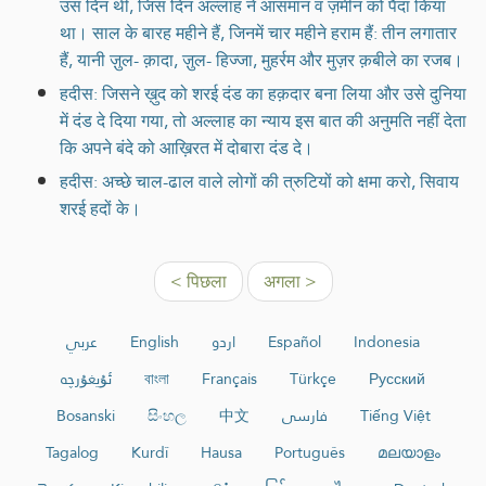
उस दिन थी, जिस दिन अल्लाह ने आसमान व ज़मीन को पैदा किया
था। साल के बारह महीने हैं, जिनमें चार महीने हराम हैं: तीन लगातार
हैं, यानी ज़ुल- क़ादा, ज़ुल- हिज्जा, मुहर्रम और मुज़र क़बीले का रजब।
हदीस: जिसने ख़ुद को शरई दंड का हक़दार बना लिया और उसे दुनिया
में दंड दे दिया गया, तो अल्लाह का न्याय इस बात की अनुमति नहीं देता
कि अपने बंदे को आख़िरत में दोबारा दंड दे।
हदीस: अच्छे चाल-ढाल वाले लोगों की त्रुटियों को क्षमा करो, सिवाय
शरई हदों के।
< पिछला
अगला >
عربي
English
اردو
Español
Indonesia
ئۇيغۇرچە
বাংলা
Français
Türkçe
Русский
Bosanski
සිංහල
中文
فارسی
Tiếng Việt
Tagalog
Kurdî
Hausa
Português
മലയാളം