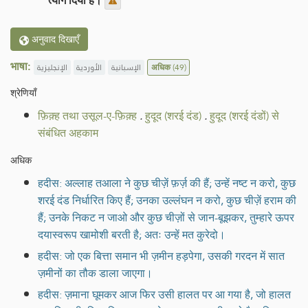
त्याग दिया है।
अनुवाद दिखाएँ
भाषा:
الإنجليزية
الأوردية
الإسبانية
अधिक
(49)
श्रेणियाँ
फ़िक़्ह तथा उसूल-ए-फ़िक़्ह
.
हुदूद (शरई दंड)
.
हुदूद (शरई दंडों) से
संबंधित अहकाम
अधिक
हदीस: अल्लाह तआला ने कुछ चीज़ें फ़र्ज़ की हैं; उन्हें नष्ट न करो, कुछ
शरई दंड निर्धारित किए हैं; उनका उल्लंघन न करो, कुछ चीज़ें हराम की
हैं; उनके निकट न जाओ और कुछ चीज़ों से जान-बूझकर, तुम्हारे ऊपर
दयास्वरूप खामोशी बरती है; अतः उन्हें मत कुरेदो।
हदीस: जो एक बित्ता समान भी ज़मीन हड़पेगा, उसकी गरदन में सात
ज़मीनों का तौक डाला जाएगा।
हदीस: ज़माना घूमकर आज फिर उसी हालत पर आ गया है, जो हालत