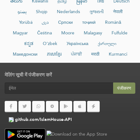
తెలుగు
Kiswahili
தமிழ்
မြန်မာ
ไทย
Deutsch
پښتو
Shqip
Nederlands
ગુજરાતી
नेपाली
Yorùbá
دری
Српски
тоҷикӣ
Română
Magyar
Čeština
Moore
Malagasy
Fulfulde
ಕನ್ನಡ
O‘zbek
Українська
ქართული
Македонски
ភាសាខ្មែរ
ਪੰਜਾਬੀ
मराठी
Kurmancî
मेलिंग सूची में पंजीकरण करें
पंजीकरण
github.com/IslamHouse-API