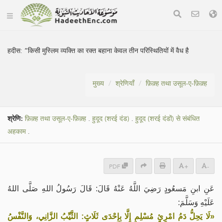
हदीस:
“किसी मुस्लिम व्यक्ति का रक्त बहाना केवल तीन परिस्थितियों में वैध है
मुख्य
श्रेणियाँ
फ़िक़्ह तथा उसूल-ए-फ़िक़्ह
श्रेणि:
फ़िक़्ह तथा उसूल-ए-फ़िक़्ह
.
हुदूद (शरई दंड)
.
हुदूद (शरई दंडों) से संबंधित
अहकाम
.
PDF
+
-
عَنِ ابنِ مَسعُودٍ رَضِيَ اللَّهُ عَنْهُ قَالَ: قَالَ رَسُولُ اللهِ صَلَّى اللهُ
عَلَيْهِ وَسَلَّمَ:
«لَا يَحِلُّ دَمُ امْرِئٍ مُسْلِمٍ إِلَّا بِإِحْدَى ثَلَاثٍ: الثَّيِّبُ الزَّانِي، وَالنَّفْسُ