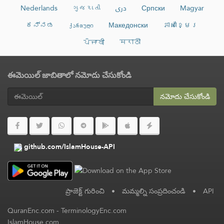
Nederlands
ગુજરાતી
دری
Српски
Magyar
ಕನ್ನಡ
ქართული
Македонски
ភាសាខ្មែរ
ਪੰਜਾਬੀ
मराठी
ఈమెయిల్ జాబితాలో నమోదు చేసుకోండి
నమోదు చేసుకోండి
github.com/IslamHouse-API
ప్రాజెక్ట్ గురించి
•
మమ్మల్ని సంప్రదించండి
•
API
QuranEnc.com
-
TerminologyEnc.com
IslamHouse.com