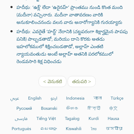
హదీథు: ‘ఉక్ల్’ లేదా ‘ఉరైనహ్’ ప్రాంతము నుండి కొంత మంది
(మదీనా) వచ్చినారు. మదీనా వాతావరణం వారికి
అనుకూలించనందు వలన వారు అనారోగ్యానికి గురయ్యారు
హదీథు: ఎవరైతే ‘హద్ద్’ నేరానికి (చట్టపరంగా శిక్షార్హమైన పాపపు
పనికి) పాల్బడతాడో; మరియు దాని కొరకు అతడు
ఇహలోకములో శిక్షించబడతాడో, అల్లాహ్ ఎంతటి
న్యాయవంతుడు అంటే అల్లాహ్ అతనికి పరలోకములో
రెండవసారి శిక్ష విధించడు
< వెనుకటి
తదుపరి >
عربي
English
اردو
Indonesia
বাংলা
Türkçe
Русский
Bosanski
සිංහල
हिन्दी
中文
فارسی
Tiếng Việt
Tagalog
Kurdî
Hausa
Português
മലയാളം
Kiswahili
ไทย
অসমীয়া