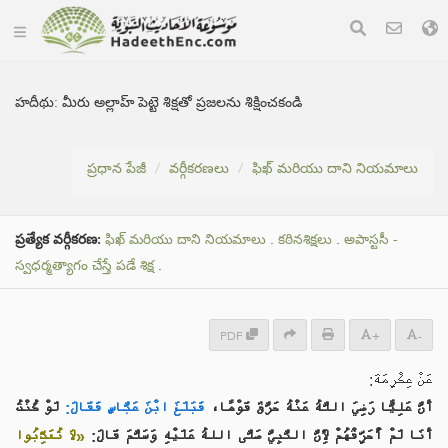
హదీథు:
మీరు అల్లాహ్ పెట్టె శిక్షతో ప్రజలను శిక్షించకండి
ప్రధాన పేజీ
వర్గీకరణలు
ఫిఖ్ మరియు దాని నియమాలు
ప్రత్యేక వర్గీకరణ:
ఫిఖ్ మరియు దాని నియమాలు
.
కఠినశిక్షలు
.
అపాస్టసీ -
స్వధర్మత్యాగం చేస్తే పడే శిక్ష
.
PDF
+
-
عَنْ عِكْرِمَةَ:
أَنَّ عَلِيًّا رَضِيَ اللَّهُ عَنْهُ حَرَّقَ قَوْمًا،
فَبَلَغَ ابْنَ عَبَّاسٍ فَقَالَ:
لَوْ كُنْتُ
أَنَا لَمْ أُحَرِّقْهُمْ لِأَنَّ النَّبِيَّ صَلَّى اللهُ عَلَيْهِ وَسَلَّمَ قَالَ:
«لاَ تُعَذِّبُوا