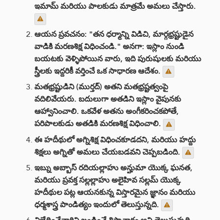
ఇమామ్ మరియు పాలకుడు మాత్రమే అమలు చేస్తారు.
ఆయన ప్రవచనం: "తన ధర్మాన్ని విడిచి, మార్గభ్రష్టుడైన
వాడికి మరణశిక్ష విధించండి." అనగా: ఇస్లాం నుండి
బయటకు వెళ్ళిపోయిన వారు, ఇది పురుషులకు మరియు
స్త్రీలకు ఇద్దరికీ వర్తించే ఒక సాధారణ ఆదేశం.
మతభ్రష్టుడిని (ముర్తద్) అతని మతభ్రష్టత్వంపై
వదిలివేయరు. బదులుగా అతడిని ఇస్లాం వైపునకు
ఆహ్వానించాలి. ఒకవేళ అతను అంగీకరించకపోతే,
పరిపాలకుడు అతడికి మరణశిక్ష విధించాలి.
ఈ హదీథులో అగ్నిశిక్ష విధించకూడదని, మరియు హద్దు
శిక్షలు అగ్నితో అమలు చేయబడవని చెప్పబడింది.
ఇబ్ను అబ్బాస్ రదియల్లాహు అన్హుమా యొక్క ఘనత,
మరియు ప్రవక్త సల్లల్లాహు అలైహివ సల్లమ్ యొక్క
హదీథుల పట్ల ఆయనకున్న విస్తారమైన జ్ఞానం మరియు
ధర్మశాస్త్ర పాండిత్యం ఇందులో తెలుస్తున్నది.