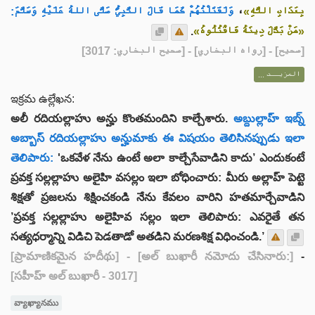
وَلَقَتَلْتُهُمْ كَمَا قَالَ النَّبِيُّ صَلَّى اللهُ عَلَيْهِ وَسَلَّمَ:
،
بِعَذَابِ اللَّهِ»
.
«مَنْ بَدَّلَ دِينَهُ فَاقْتُلُوهُ»
] - [رواه البخاري] - [صحيح البخاري: 3017]
صحيح
[
المزيــد ...
ఇక్రమ ఉల్లేఖన:
అలీ రదియల్లాహు అన్హు కొంతమందిని కాల్చేశారు.
అబ్దుల్లాహ్ ఇబ్న్
అబ్బాస్ రదియల్లాహు అన్హుమాకు ఈ విషయం తెలిసినప్పుడు ఇలా
తెలిపారు:
'ఒకవేళ నేను ఉంటే అలా కాల్చేసేవాడిని కాదు’ ఎందుకంటే
ప్రవక్త సల్లల్లాహు అలైహి వసల్లం ఇలా బోధించారు: మీరు అల్లాహ్ పెట్టె
శిక్షతో ప్రజలను శిక్షించకండి నేను కేవలం వారిని హతమార్చేవాడిని
’ప్రవక్త సల్లల్లాహు అలైహివ సల్లం ఇలా తెలిపారు: ఎవరైతే తన
సత్యధర్మాన్ని విడిచి పెడతాడో అతడిని మరణశిక్ష విధించండి.’
[ప్రామాణికమైన హదీథు]
- [అల్ బుఖారీ నమోదు చేసినారు:]
-
[సహీహ్ అల్ బుఖారీ - 3017]
వ్యాఖ్యానము