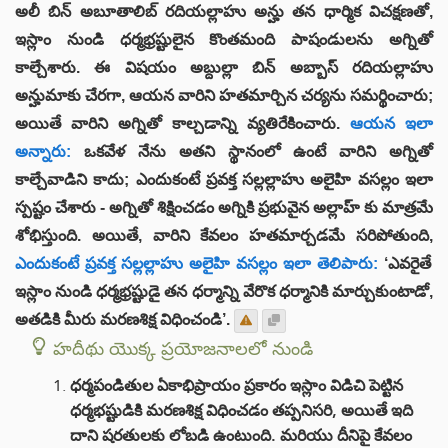
అలీ బిన్ అబూతాలిబ్ రదియల్లాహు అన్హు తన ధార్మిక విచక్షణతో,
ఇస్లాం నుండి ధర్మభ్రష్టులైన కొంతమంది పాషండులను అగ్నితో
కాల్చేశారు. ఈ విషయం అబ్దుల్లా బిన్ అబ్బాస్ రదియల్లాహు
అన్హుమాకు చేరగా, ఆయన వారిని హతమార్చిన చర్యను సమర్థించారు;
అయితే వారిని అగ్నితో కాల్చడాన్ని వ్యతిరేకించారు.
ఆయన ఇలా
అన్నారు:
ఒకవేళ నేను అతని స్థానంలో ఉంటే వారిని అగ్నితో
కాల్చేవాడిని కాదు; ఎందుకంటే ప్రవక్త సల్లల్లాహు అలైహి వసల్లం ఇలా
స్పష్టం చేశారు - అగ్నితో శిక్షించడం అగ్నికి ప్రభువైన అల్లాహ్ కు మాత్రమే
శోభిస్తుంది. అయితే, వారిని కేవలం హతమార్చడమే సరిపోతుంది,
ఎందుకంటే ప్రవక్త సల్లల్లాహు అలైహి వసల్లం ఇలా తెలిపారు:
‘ఎవరైతే
ఇస్లాం నుండి ధర్మభ్రష్టుడై తన ధర్మాన్ని వేరొక ధర్మానికి మార్చుకుంటాడో,
అతడికి మీరు మరణశిక్ష విధించండి’.
హదీథు యొక్క ప్రయోజనాలలో నుండి
ధర్మపండితుల ఏకాభిప్రాయం ప్రకారం ఇస్లాం విడిచి పెట్టిన
ధర్మభష్టుడికి మరణశిక్ష విధించడం తప్పనిసరి, అయితే ఇది
దాని షరతులకు లోబడి ఉంటుంది. మరియు దీనిపై కేవలం