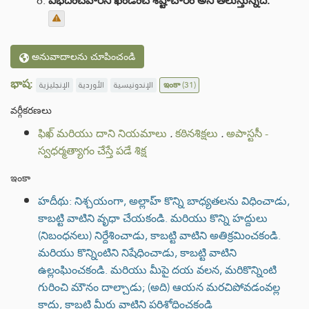
విభేదించేవారిని ఖండించే శిష్టాచారం అని తెలుస్తున్నది.
అనువాదాలను చూపించండి
భాష:
الإنجليزية
الأوردية
الإندونيسية
ఇంకా
(31)
వర్గీకరణలు
ఫిఖ్ మరియు దాని నియమాలు
.
కఠినశిక్షలు
.
అపాస్టసీ -
స్వధర్మత్యాగం చేస్తే పడే శిక్ష
ఇంకా
హదీథు: నిశ్చయంగా, అల్లాహ్ కొన్ని బాధ్యతలను విధించాడు,
కాబట్టి వాటిని వృధా చేయకండి. మరియు కొన్ని హద్దులు
(నిబంధనలు) నిర్దేశించాడు, కాబట్టి వాటిని అతిక్రమించకండి.
మరియు కొన్నింటిని నిషేధించాడు, కాబట్టి వాటిని
ఉల్లంఘించకండి. మరియు మీపై దయ వలన, మరికొన్నింటి
గురించి మౌనం దాల్చాడు; (అది) ఆయన మరచిపోవడంవల్ల
కాదు, కాబట్టి మీరు వాటిని పరిశోధించకండి