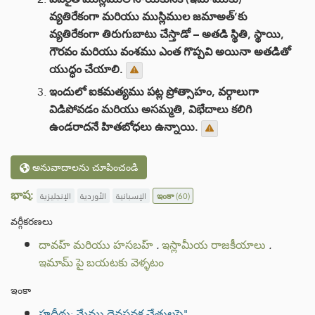
వ్యతిరేకంగా మరియు ముస్లిముల జమాఅత్’కు
వ్యతిరేకంగా తిరుగుబాటు చేస్తాడో – అతడి స్థితి, స్థాయి,
గౌరవం మరియు వంశము ఎంత గొప్పవి అయినా అతడితో
యుద్ధం చేయాలి.
ఇందులో ఐకమత్యము పట్ల ప్రోత్సాహం, వర్గాలుగా
విడిపోవడం మరియు అసమ్మతి, విభేదాలు కలిగి
ఉండరాదనే హితబోధలు ఉన్నాయి.
అనువాదాలను చూపించండి
భాష:
الإنجليزية
الأوردية
الإسبانية
ఇంకా
(60)
వర్గీకరణలు
దావహ్ మరియు హసబహ్
.
ఇస్లామీయ రాజకీయాలు
.
ఇమామ్ పై బయటకు వెళ్ళటం
ఇంకా
హదీథు: మేము దైవప్రవక్త చేతులపై"