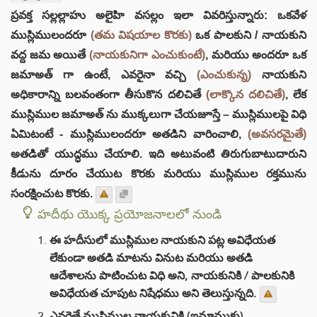
ప్రవక్త సల్లల్లాహు అలైహి వసల్లం ఇలా వివరిస్తున్నారు: ఒకవేళ
ముస్లిములందరూ
(తమ విషయాల కొరకు)
ఒక పాలకుని / నాయకుని
వద్ద జమ అయితే
(నాయకునిగా ఎంచుకుంటే)
, మరియు అందరూ ఒక
జమాఅత్ గా ఉంటే, ఎవరైనా వచ్చి
(ఎంచుకున్న)
నాయకుని
అధికారాన్ని బలవంతంగా తీసుకొన దలిచితే
(లాక్కొన దలిచితే)
, లేక
ముస్లిముల జమాఅత్ ను ముక్కలుగా చేయజూస్తే – ముస్లిములపై విధి
ఏమిటంటే - ముస్లిములందరూ అతడిని వారించాలి,
(అవసరమైతే)
అతడితో యుద్ధము చేయాలి. ఇది అటువంటి తిరుగుబాటుదారుని
కీడును దూరం చేయుట కొరకు మరియు ముస్లిముల రక్తమును
సంరక్షించుట కొరకు.
హదీథు యొక్క ప్రయోజనాలలో నుండి
ఈ హదీసులో ముస్లిముల నాయకుని పట్ల అవిధేయత
లేకుండా అతడి మాటను వినుట మరియు అతడి
ఆదేశాలను పాటించుట విధి అని, నాయకునికి / పాలకునికి
అవిధేయత చూపుట నిషేధము అని తెలుస్తున్నది.
ఎవరైతే ముస్లిముల నాయకునికి (ఇమాముకు)