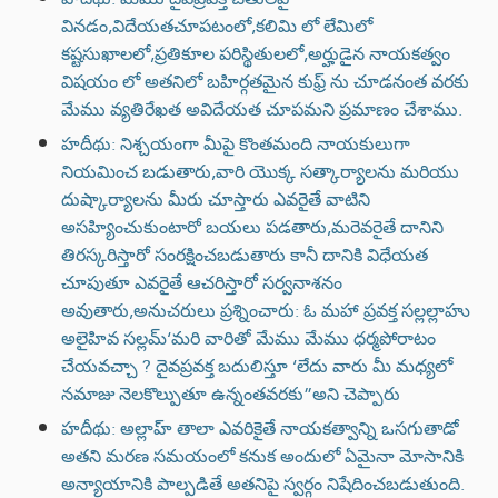
వినడం,విదేయతచూపటంలో,కలిమి లో లేమిలో
కష్టసుఖాలలో,ప్రతికూల పరిస్థితులలో,అర్హుడైన నాయకత్వం
విషయం లో అతనిలో బహిర్గతమైన కుఫ్ర్ ను చూడనంత వరకు
మేము వ్యతిరేఖత అవిదేయత చూపమని ప్రమాణం చేశాము.
హదీథు: నిశ్చయంగా మీపై కొంతమంది నాయకులుగా
నియమించ బడుతారు,వారి యొక్క సత్కార్యాలను మరియు
దుష్కార్యాలను మీరు చూస్తారు ఎవరైతే వాటిని
అసహ్యించుకుంటారో బయలు పడతారు,మరెవరైతే దానిని
తిరస్కరిస్తారో సంరక్షించబడుతారు కానీ దానికి విధేయత
చూపుతూ ఎవరైతే ఆచరిస్తారో సర్వనాశనం
అవుతారు,అనుచరులు ప్రశ్నించారు: ఓ మహా ప్రవక్త సల్లల్లాహు
అలైహివ సల్లమ్‘మరి వారితో మేము మేము ధర్మపోరాటం
చేయవచ్చా ? దైవప్రవక్త బదులిస్తూ ‘లేదు వారు మీ మధ్యలో
నమాజు నెలకొల్పుతూ ఉన్నంతవరకు”అని చెప్పారు
హదీథు: అల్లాహ్ తాలా ఎవరికైతే నాయకత్వాన్ని ఒసగుతాడో
అతని మరణ సమయంలో కనుక అందులో ఏమైనా మోసానికి
అన్యాయానికి పాల్పడితే అతనిపై స్వర్గం నిషేదించబడుతుంది.