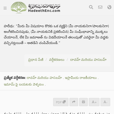
హదీథు:
“మీరు మీ విషయాల కొరకు ఒక వ్యక్తిని (మీ నాయకునిగా/పాలకునిగా)
అంగీకరించినపుడు, (మీ నాయకునికి ప్రకటించిన) మీ సంఘీభావాన్ని ముక్కలు
చేయాలనే, లేక మీ జమాఅత్ ను విడదీయాలనే తలంపుతో ఎవరైనా మీ వద్దకు
వచ్చినట్లయితే – అతడిని చంపివేయండి.”
ప్రధాన పేజీ
వర్గీకరణలు
దావహ్ మరియు హసబహ్
ప్రత్యేక వర్గీకరణ:
దావహ్ మరియు హసబహ్
.
ఇస్లామీయ రాజకీయాలు
.
ఇమామ్ పై బయటకు వెళ్ళటం
.
PDF
+
-
عن عرفجة رضي الله عنه قال: سمعت رسول الله صلى الله عليه