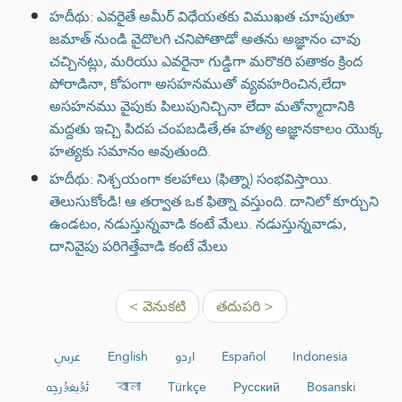
హదీథు: ఎవరైతే అమీర్ విధేయతకు విముఖత చూపుతూ
జమాత్ నుండి వైదొలగి చనిపోతాడో అతను అజ్ఞానం చావు
చచ్చినట్లు, మరియు ఎవరైనా గుడ్డిగా మరొకరి పతాకం క్రింద
పోరాడినా, కోపంగా అసహనముతో వ్యవహరించిన,లేదా
అసహనము వైపుకు పిలుపునిచ్చినా లేదా మతోన్మాదానికి
మద్దతు ఇచ్చి పిదప చంపబడితే,ఈ హత్య అజ్ఞానకాలం యొక్క
హత్యకు సమానం అవుతుంది.
హదీథు: నిశ్చయంగా కలహాలు (ఫిత్నా) సంభవిస్తాయి.
తెలుసుకోండి! ఆ తర్వాత ఒక ఫిత్నా వస్తుంది. దానిలో కూర్చుని
ఉండటం, నడుస్తున్నవాడి కంటే మేలు. నడుస్తున్నవాడు,
దానివైపు పరిగెత్తేవాడి కంటే మేలు
< వెనుకటి
తదుపరి >
عربي
English
اردو
Español
Indonesia
ئۇيغۇرچە
বাংলা
Türkçe
Русский
Bosanski