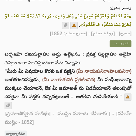
وسلم يقول:
«مَنْ أَتَاكُمْ وَأَمْرُكُمْ جَمِيعٌ عَلَى رَجُلٍ وَاحِدٍ، يُرِيدُ أَنْ يَشُقَّ عَصَاكُمْ، أَوْ
.
يُفَرِّقَ جَمَاعَتَكُمْ، فَاقْتُلُوهُ»
] - [رواه مسلم] - [صحيح مسلم: 1852]
صحيح
[
المزيــد ...
అర్ఫజహ్ రజియల్లాహు అన్హు ఉల్లేఖనం : ప్రవక్త సల్లల్లాహు అలైహి
వసల్లం ఇలా సెలవిస్తుండగా నేను విన్నాను:
“మీరు మీ విషయాల కొరకు ఒక వ్యక్తిని
(మీ నాయకునిగా/పాలకునిగా)
అంగీకరించినపుడు,
(మీ నాయకునికి ప్రకటించిన)
మీ సంఘీభావాన్ని
ముక్కలు చేయాలనే, లేక మీ జమాఅత్ ను విడదీయాలనే తలంపుతో
ఎవరైనా మీ వద్దకు వచ్చినట్లయితే – అతడిని చంపివేయండి.”
[ప్రామాణికమైన హదీథు]
- [ముస్లిం నమోదు చేసినారు:]
-
[సహీహ్
ముస్లిం - 1852]
వ్యాఖ్యానము