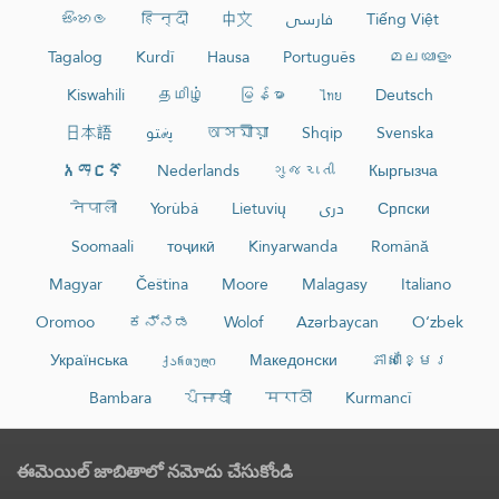
සිංහල
हिन्दी
中文
فارسی
Tiếng Việt
Tagalog
Kurdî
Hausa
Português
മലയാളം
Kiswahili
தமிழ்
မြန်မာ
ไทย
Deutsch
日本語
پښتو
অসমীয়া
Shqip
Svenska
አማርኛ
Nederlands
ગુજરાતી
Кыргызча
नेपाली
Yorùbá
Lietuvių
دری
Српски
Soomaali
тоҷикӣ
Kinyarwanda
Română
Magyar
Čeština
Moore
Malagasy
Italiano
Oromoo
ಕನ್ನಡ
Wolof
Azərbaycan
O‘zbek
Українська
ქართული
Македонски
ភាសាខ្មែរ
Bambara
ਪੰਜਾਬੀ
मराठी
Kurmancî
ఈమెయిల్ జాబితాలో నమోదు చేసుకోండి