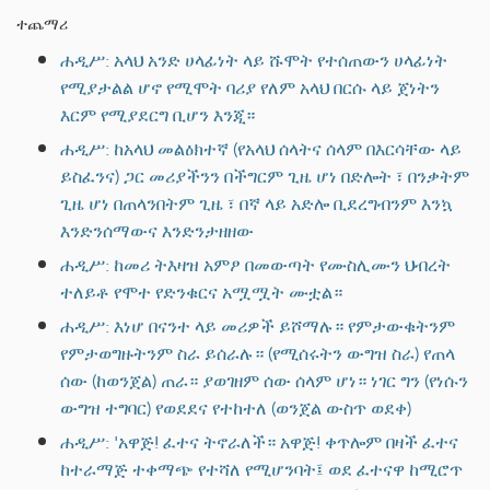
ተጨማሪ
ሐዲሥ: አላህ አንድ ሀላፊነት ላይ ሹሞት የተሰጠውን ሀላፊነት
የሚያታልል ሆኖ የሚሞት ባሪያ የለም አላህ በርሱ ላይ ጀነትን
እርም የሚያደርግ ቢሆን እንጂ።
ሐዲሥ: ከአላህ መልዕክተኛ (የአላህ ሰላትና ሰላም በእርሳቸው ላይ
ይስፈንና) ጋር መሪያችንን በችግርም ጊዜ ሆነ በድሎት ፣ በንቃትም
ጊዜ ሆነ በጠላንበትም ጊዜ ፣ በኛ ላይ አድሎ ቢደረግብንም እንኳ
እንድንሰማውና እንድንታዘዘው
ሐዲሥ: ከመሪ ትእዛዝ አምፆ በመውጣት የሙስሊሙን ህብረት
ተለይቶ የሞተ የድንቁርና አሟሟት ሙቷል።
ሐዲሥ: እነሆ በናንተ ላይ መሪዎች ይሾማሉ። የምታውቁትንም
የምታወግዙትንም ስራ ይሰራሉ። (የሚሰሩትን ውግዝ ስራ) የጠላ
ሰው (ከወንጀል) ጠራ። ያወገዘም ሰው ሰላም ሆነ። ነገር ግን (የነሱን
ውግዝ ተግባር) የወደደና የተከተለ (ወንጀል ውስጥ ወደቀ)
ሐዲሥ: 'አዋጅ! ፈተና ትኖራለች። አዋጅ! ቀጥሎም በዛች ፈተና
ከተራማጅ ተቀማጭ የተሻለ የሚሆንባት፤ ወደ ፈተናዋ ከሚሮጥ