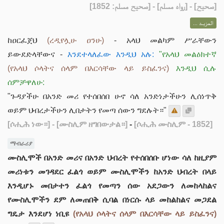
] - [رواه مسلم] - [صحيح مسلم: 1852]
صحيح
[
المزيــد ...
ከዐርፈጀህ
(ረዲየሏሁ ዐንሁ)
- አላህ መልካም ሥራቸውን
ይውደድላቸውና -
እንደተላለፈው እንዲህ አሉ:
"የአላህ መልዕክተኛ
(የአላህ ሶላትና ሰላም በእርሳቸው ላይ ይስፈንና)
እንዲህ ሲሉ
ሰምቻዋለሁ:
"
ጉዳያችሁ በአንድ መሪ የተሰበሰበ ሁኖ ሳለ አንድነታችሁን ሊሰነጥቅ
ወይም ህብረታችሁን ሊበታትን የመጣ ሰውን ግደሉት።"
[ሶሒሕ ነው።]
- [ሙስሊም ዘግበውታል።]
-
[ሶሒሕ ሙስሊም - 1852]
ማብራሪያ
ሙስሊሞች በአንድ መሪና በአንድ ህብረት የተሰበሰቡ ሆነው ሳለ ከዚያም
መሪነቱን መገዳደር ፈልጎ ወይም ሙስሊሞችን ከአንድ ህብረት በላይ
እንዲሆኑ መበታተን ፈልጎ የመጣን ሰው አደጋውን ለመከላከልና
የሙስሊሞችን ደም ለመጠበቅ ሲባል በነርሱ ላይ መከልከልና መጋደል
ግዴታ እንደሆነ ነቢዩ
(የአላህ ሶላትና ሰላም በእርሳቸው ላይ ይስፈንና)