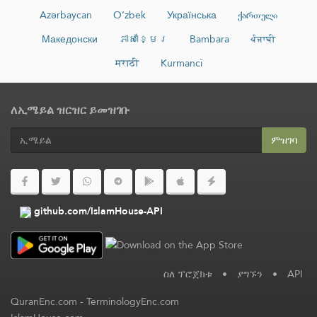
Azərbaycan
O‘zbek
Українська
ქართული
Македонски
ភាសាខ្មែរ
Bambara
ਪੰਜਾਬੀ
मराठी
Kurmancî
ለኢሜይል ዝርዝር ይመዝገቡ
ምዝገባ
github.com/IslamHouse-API
ስለ ፕሮጀክቱ
•
ያግኙን
•
API
QuranEnc.com
-
TerminologyEnc.com