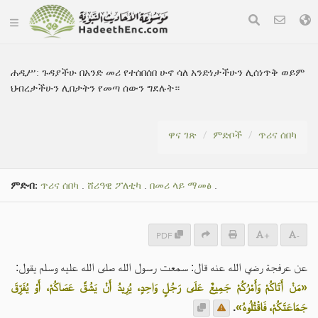
ሐዲሥ:
ጉዳያችሁ በአንድ መሪ የተሰበሰበ ሁኖ ሳለ አንድነታችሁን ሊሰነጥቅ ወይም
ህብረታችሁን ሊበታትን የመጣ ሰውን ግደሉት።
ዋና ገጽ
ምድቦች
ጥሪና ሰበካ
ምድብ:
ጥሪና ሰበካ
.
ሸሪዓዊ ፖለቲካ
.
በመሪ ላይ ማመፅ
.
PDF
+
-
عن عرفجة رضي الله عنه قال: سمعت رسول الله صلى الله عليه وسلم يقول:
«مَنْ أَتَاكُمْ وَأَمْرُكُمْ جَمِيعٌ عَلَى رَجُلٍ وَاحِدٍ، يُرِيدُ أَنْ يَشُقَّ عَصَاكُمْ، أَوْ يُفَرِّقَ
.
جَمَاعَتَكُمْ، فَاقْتُلُوهُ»