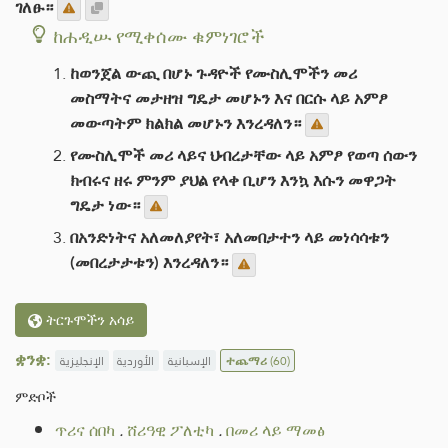
ገለፁ።
ከሐዲሡ የሚቀሰሙ ቁምነገሮች
ከወንጀል ውጪ በሆኑ ጉዳዮች የሙስሊሞችን መሪ
መስማትና መታዘዝ ግዴታ መሆኑን እና በርሱ ላይ አምፆ
መውጣትም ክልክል መሆኑን እንረዳለን።
የሙስሊሞች መሪ ላይና ህብረታቸው ላይ አምፆ የወጣ ሰውን
ክብሩና ዘሩ ምንም ያህል የላቀ ቢሆን እንኳ እሱን መዋጋት
ግዴታ ነው።
በአንድነትና አለመለያየት፣ አለመበታተን ላይ መነሳሳቱን
(መበረታታቱን) እንረዳለን።
ትርጉሞችን አሳይ
ቋንቋ:
الإنجليزية
الأوردية
الإسبانية
ተጨማሪ
(60)
ምድቦች
ጥሪና ሰበካ
.
ሸሪዓዊ ፖለቲካ
.
በመሪ ላይ ማመፅ