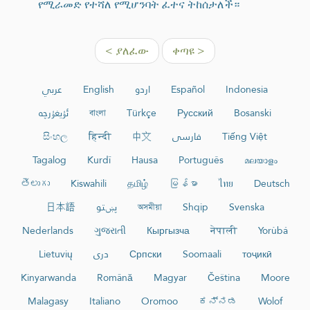
የሚራመድ የተሻለ የሚሆንባት ፈተና ትከሰታለች።
< ያለፈው
ቀጣዩ >
عربي
English
اردو
Español
Indonesia
ئۇيغۇرچە
বাংলা
Türkçe
Русский
Bosanski
සිංහල
हिन्दी
中文
فارسی
Tiếng Việt
Tagalog
Kurdî
Hausa
Português
മലയാളം
తెలుగు
Kiswahili
தமிழ்
မြန်မာ
ไทย
Deutsch
日本語
پښتو
অসমীয়া
Shqip
Svenska
Nederlands
ગુજરાતી
Кыргызча
नेपाली
Yorùbá
Lietuvių
دری
Српски
Soomaali
тоҷикӣ
Kinyarwanda
Română
Magyar
Čeština
Moore
Malagasy
Italiano
Oromoo
ಕನ್ನಡ
Wolof