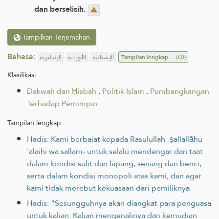
dan berselisih.
Tampilkan Terjemahan
Bahasa:
الإنجليزية
الأوردية
الإسبانية
Tampilan lengkap...
(60)
Klasifikasi
Dakwah dan Ḥisbah
.
Politik Islam
.
Pembangkangan
Terhadap Pemimpin
Tampilan lengkap...
Hadis: Kami berbaiat kepada Rasulullah -ṣallallāhu
'alaihi wa sallam- untuk selalu mendengar dan taat
dalam kondisi sulit dan lapang, senang dan benci,
serta dalam kondisi monopoli atas kami, dan agar
kami tidak merebut kekuasaan dari pemiliknya.
Hadis: "Sesungguhnya akan diangkat para penguasa
untuk kalian. Kalian mengenalinya dan kemudian