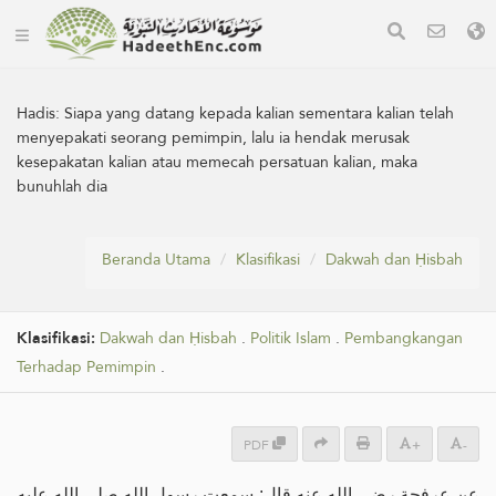
Hadis:
Siapa yang datang kepada kalian sementara kalian telah
menyepakati seorang pemimpin, lalu ia hendak merusak
kesepakatan kalian atau memecah persatuan kalian, maka
bunuhlah dia
Beranda Utama
Klasifikasi
Dakwah dan Ḥisbah
Klasifikasi:
Dakwah dan Ḥisbah
.
Politik Islam
.
Pembangkangan
Terhadap Pemimpin
.
PDF
+
-
عن عرفجة رضي الله عنه قال: سمعت رسول الله صلى الله عليه