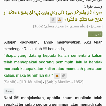
وسلم يقول:
«مَنْ أَتَاكُمْ وَأَمْرُكُمْ جَمِيعٌ عَلَى رَجُلٍ وَاحِدٍ، يُرِيدُ أَنْ يَشُقَّ عَصَاكُمْ، أَوْ
.
يُفَرِّقَ جَمَاعَتَكُمْ، فَاقْتُلُوهُ»
] - [رواه مسلم] - [صحيح مسلم: 1852]
صحيح
[
المزيــد ...
'Arfajah -raḍiyallāhu 'anhu- meriwayatkan, Aku telah
mendengar Rasulullah ﷺ bersabda,
"Siapa yang datang kepada kalian sementara kalian
telah menyepakati seorang pemimpin, lalu ia hendak
merusak kesepakatan kalian atau memecah persatuan
kalian, maka bunuhlah dia."
[Sahih]
- [HR. Muslim]
-
[Ṣaḥīḥ Muslim - 1852]
Uraian
Nabi ﷺ menjelaskan, apabila kaum muslimin telah
sepakat terhadap seorang pemimpin atau menjadi satu