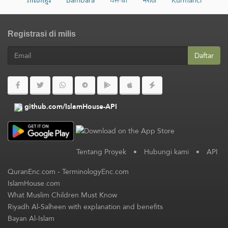
ភាសាខ្មែរ
Bambara
ਪੰਜਾਬੀ
मराठी
Kurmancî
Registrasi di milis
Daftar
github.com/IslamHouse-API
Tentang Proyek
•
Hubungi kami
•
API
QuranEnc.com
-
TerminologyEnc.com
IslamHouse.com
What Muslim Children Must Know
Riyadh Al-Salheen with explanation and benefits
Bayan Al-Islam