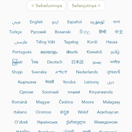
< Sebelumnya
Selanjutnya >
عربي
English
اردو
Español
ئۇيغۇرچە
বাংলা
Türkçe
Русский
Bosanski
සිංහල
हिन्दी
中文
فارسی
Tiếng Việt
Tagalog
Kurdî
Hausa
Português
മലയാളം
తెలుగు
Kiswahili
தமிழ்
မြန်မာ
ไทย
Deutsch
日本語
پښتو
অসমীয়া
Shqip
Svenska
አማርኛ
Nederlands
ગુજરાતી
Кыргызча
नेपाली
Yorùbá
Lietuvių
دری
Српски
Soomaali
тоҷикӣ
Kinyarwanda
Română
Magyar
Čeština
Moore
Malagasy
Italiano
Oromoo
ಕನ್ನಡ
Wolof
Azərbaycan
O‘zbek
Українська
ქართული
Македонски