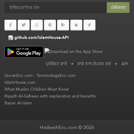
ਪੰਜੀਕਰਨ
github.com/IslamHouse-API
ਪ੍ਰੋਜੈਕਟ ਬਾਰੇ
•
ਸਾਡੇ ਨਾਲ ਸੰਪਰਕ ਕਰੋ
•
API
QuranEnc.com
-
TerminologyEnc.com
IslamHouse.com
What Muslim Children Must Know
Riyadh Al-Salheen with explanation and benefits
Bayan Al-Islam
HadeethEnc.com © 2026