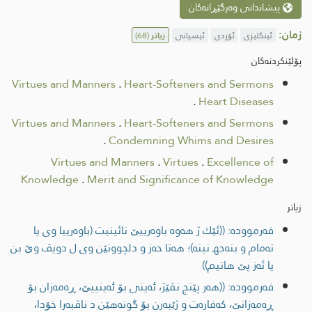
پیشاندانی وەرگێڕانەکان
زمان:
ئینگلیزی
ئۆردی
ئیسپانی
زیاتر
(68)
پۆلێنکردنەکان
Virtues and Manners
.
Heart-Softeners and Sermons
.
Heart Diseases
Virtues and Manners
.
Heart-Softeners and Sermons
.
Condemning Whims and Desires
Virtues and Manners
.
Virtues
.
Excellence of
Knowledge
.
Merit and Significance of Knowledge
زیاتر
فەرموودە: ((ئێك ژ هه‌وه‌ باوه‌رییێ نائینیت (باوه‌رییا وی یا
ته‌مام و بنه‌جھ نینه‌)؛ هه‌تا حه‌ز و دلچوونێن وی ل دویڤ وێ بن
یا ئه‌ز پێ هاتیم))
فەرموودە: ((هه‌ر پێنج نڤێژ، ئه‌ینی بۆ ئه‌ینییێ، ڕه‌مه‌زان بۆ
ڕه‌مه‌زانێ، كه‌فاره‌ت و ژێبه‌رن بۆ گونه‌هێن د ناڤبه‌را خۆدا،