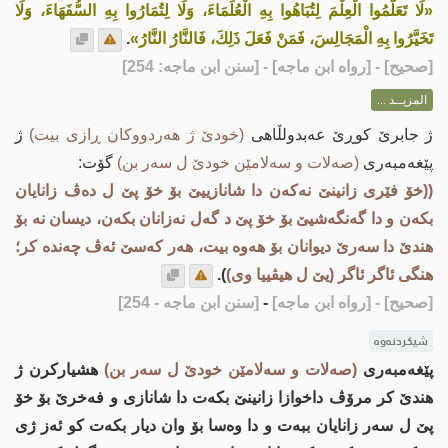
«لَا تَعَلَّمُوا الْعِلْمَ لِتُبَاهُوا بِهِ الْعُلَمَاءَ، وَلَا لِتُمَارُوا بِهِ السُّفَهَاءَ، وَلَا
تَخَيَّرُوا بِهِ الْمَجَالِسَ، فَمَنْ فَعَلَ ذَلِكَ، فَالنَّارُ النَّارُ»
.
[
صحيح
] - [رواه ابن ماجه] - [سنن ابن ماجه: 254]
المزيــد ...
ژ جابرێ كوڕێ عه‌بدولڵاهی
(خودێ ژ هه‌ردووکان ڕازی بیت)
ژ
پێغه‌مبه‌ری
(صه‌لات و سه‌لامێن خودێ ل سه‌ر بن)
گۆت:
((خۆ فێری زانینێ نه‌كه‌ن دا شانازییێ بۆ خۆ پێ ل ده‌ڤ زانایان
بكه‌ن و دا گه‌نگه‌شیێ بۆ خۆ پێ د گه‌ل نه‌زانان بكه‌ن، دیسان نه‌ بۆ
هندێ دا سه‌رێ دیوانان بۆ هه‌وه‌ بیت، هه‌ر كه‌سێ ئه‌ڤ چه‌نده‌ كر؛
هنگی ئاگر ئاگر (یێ ل هیڤییا وی)
).
[صحيح]
- [رواه ابن ماجه]
-
[سنن ابن ماجه - 254]
شیکردنەوە
پێغه‌مبه‌ری
(صه‌لات و سه‌لامێن خودێ ل سه‌ر بن)
هشیاركرن ژ
هندێ كر مرۆڤ داخوازا زانینێ بكه‌ت دا شانازی و فه‌خرێ بۆ خۆ
پێ ل سه‌ر زانایان ببه‌ت و دا وه‌سا بۆ وان دیار بكه‌ت كو ئه‌ز ژی