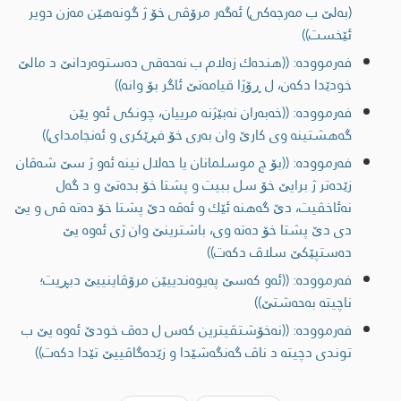
(به‌لێ ب مه‌رجه‌كی) ئه‌گه‌ر مرۆڤی خۆ ژ گونه‌هێن مه‌زن دویر
ئێخست))
فەرموودە: ((هنده‌ك زه‌لام ب نه‌حه‌قی ده‌ستوه‌ردانێ د مالێ
خودێدا دكه‌ن، ل ڕۆژا قیامه‌تێ ئاگر بۆ وانه‌))
فەرموودە: ((خه‌به‌ران نه‌بێژنه‌ مرییان، چونكی ئه‌و یێن
گه‌هشتینه‌ وی كارێ وان به‌ری خۆ فڕێكری و ئه‌نجامدای))
فەرموودە: ((بۆ چ موسلمانان یا حه‌لال نینه‌ ئه‌و ژ سێ شه‌ڤان
زێده‌تر ژ برایێ خۆ سل ببيت و پشتا خۆ بده‌تێ و د گه‌ل
نه‌ئاخڤیت، دێ گه‌هنه‌ ئێك و ئه‌ڤه‌ دێ پشتا خۆ ده‌ته‌ ڤی و یێ
دی دێ پشتا خۆ ده‌ته‌ وی، باشترینێ وان ژی ئه‌وه‌ یێ
ده‌ستپێكێ سلاڤ دكه‌ت))
فەرموودە: ((ئه‌و كه‌سێ په‌یوه‌ندییێن مرۆڤاینییێ دبڕیت؛
ناچیته‌ به‌حه‌شتێ))
فەرموودە: ((نه‌خۆشتڤیترین كه‌س ل ده‌ڤ خودێ ئه‌وه‌ یێ ب
توندی دچیته‌ د ناڤ گه‌نگه‌شێدا و زێده‌گاڤییێ تێدا دكه‌ت))