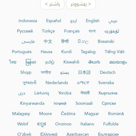
< پێشووتر
پاشتر >
عربي
English
اردو
Español
Indonesia
ئۇيغۇرچە
বাংলা
Français
Türkçe
Русский
Bosanski
සිංහල
हिन्दी
中文
فارسی
Português
Hausa
Kurdî
Tagalog
Tiếng Việt
ไทย
မြန်မာ
தமிழ்
Kiswahili
తెలుగు
മലയാളം
Deutsch
日本語
پښتو
অসমীয়া
Shqip
ગુજરાતી
Nederlands
አማርኛ
Svenska
Кыргызча
नेपाली
Yorùbá
Lietuvių
دری
Kinyarwanda
тоҷикӣ
Soomaali
Српски
Malagasy
Moore
Čeština
Magyar
Română
Wolof
ಕನ್ನಡ
Oromoo
Italiano
Fulfulde
O‘zbek
Ελληνικά
Azərbaycan
Български