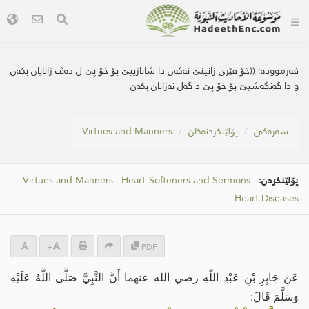
فەرموودە:
((خۆ فێری زانینێ نه‌كه‌ن دا شانازییێ بۆ خۆ پێ ل ده‌ڤ زانایان بكه‌ن
و دا گه‌نگه‌شیێ بۆ خۆ پێ د گه‌ل نه‌زانان بكه‌ن
سه‌ره‌كی
پۆلێنکردنەکان
Virtues and Manners
پۆلێنکردن:
.
Heart-Softeners and Sermons
.
Virtues and Manners
.
Heart Diseases
-
+
PDF
عَنْ جَابِرِ بْنِ عَبْدِ اللَّهِ رضي الله عنهما أَنَّ النَّبِيَّ صَلَّى اللَّهُ عَلَيْهِ
وَسَلَّمَ قَالَ: