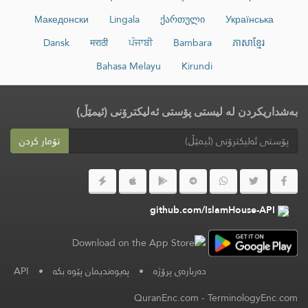
Македонски
Lingala
ქართული
Українська
Dansk
मराठी
ਪੰਜਾਬੀ
Bambara
ភាសាខ្មែរ
Bahasa Melayu
Kirundi
بەشداریکردن لە لیستی پۆستی ئەلیکترۆنی (ئیمێڵ)
تۆمار کردن
github.com/IslamHouse-API
دەربارەی پرۆژە
•
پەیوەندیمان پێوە بکە
•
API
QuranEnc.com
-
TerminologyEnc.com