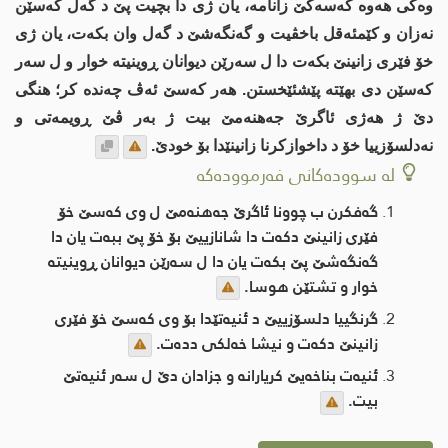
وه‌كی هه‌وه‌ كه‌سه‌كێ زانامه‌، یان ژی دا بچیت پێ د گه‌ل كه‌سێن
نه‌زان و كێمئه‌قل باخڤیت و گه‌نگه‌شێ د گه‌ل وان بكه‌ت، یان ژی
خۆ فێری زانینێ بكه‌ت دا ل سه‌رێن دیوانان ڕوینیته‌ خوار و ل سه‌ر
كه‌سێن دى بهێته‌ پێشئێخستن. هه‌ر كه‌سێ ئه‌ڤ چه‌نده‌ كر؛ هنگی
دێ ژ هه‌ژی ئاگرێ جه‌هنه‌مێ بیت ژ به‌ر ڤێ ڕویمه‌تی و
نه‌دلسۆزییا خۆ د داخوازكرنا زانینێدا بۆ خودێ.
لە سوودەکانی فەرموودەکە
گه‌فكرن ب چوونا ئاگرێ جه‌هنه‌مێ ل وی كه‌سێ خۆ
فێری زانینێ دكه‌ت دا شانازییێ بۆ خۆ پێ ببه‌ت یان دا
گه‌نگه‌شێ پێ بكه‌ت یان دا ل سه‌رێن دیوانان ڕوینیته‌
خوار و تشتێن هوسا.
گرنگییا دلسۆزییێ د ئنیه‌تێدا بۆ وی كه‌سێ خۆ فێری
زانینێ دكه‌ت و نیشا خه‌لكی دده‌ت.
ئنیه‌ت بناخه‌یێ كریارانه‌ و جزادان دێ ل سه‌ر ئنیه‌تێ
بیت.