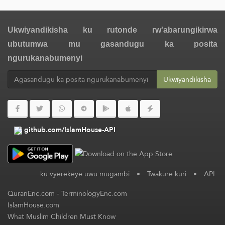
Ukwiyandikisha ku rutonde rw'abarungikirwa
ubutumwa mu gasandugu ka posita
ngurukanabumenyi
Ukwiyandikisha
github.com/IslamHouse-API
ku vyerekeye uwu mugambi
•
Twakure kuri
•
API
QuranEnc.com
-
TerminologyEnc.com
IslamHouse.com
What Muslim Children Must Know