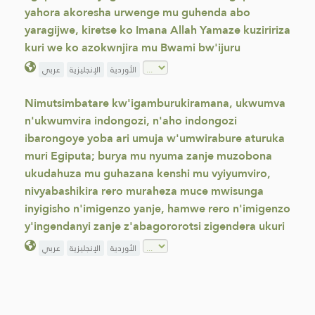
yahora akoresha urwenge mu guhenda abo
yaragijwe, kiretse ko Imana Allah Yamaze kuziririza
kuri we ko azokwnjira mu Bwami bw'ijuru
الأوردية
الإنجليزية
عربي
Nimutsimbatare kw'igamburukiramana, ukwumva
n'ukwumvira indongozi, n'aho indongozi
ibarongoye yoba ari umuja w'umwirabure aturuka
muri Egiputa; burya mu nyuma zanje muzobona
ukudahuza mu guhazana kenshi mu vyiyumviro,
nivyabashikira rero muraheza muce mwisunga
inyigisho n'imigenzo yanje, hamwe rero n'imigenzo
y'ingendanyi zanje z'abagororotsi zigendera ukuri
الأوردية
الإنجليزية
عربي