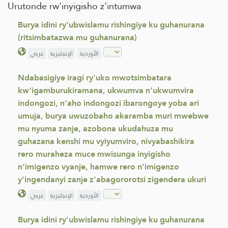
Urutonde rw'inyigisho z'intumwa
Burya idini ry'ubwislamu rishingiye ku guhanurana
(ritsimbatazwa mu guhanurana)
الأوردية
الإنجليزية
عربي
Ndabasigiye iragi ry'uko mwotsimbatara
kw'igamburukiramana, ukwumva n'ukwumvira
indongozi, n'aho indongozi ibarongoye yoba ari
umuja, burya uwuzobaho akaramba muri mwebwe
mu nyuma zanje, azobona ukudahuza mu
guhazana kenshi mu vyiyumviro, nivyabashikira
rero muraheza muce mwisunga inyigisho
n'imigenzo vyanje, hamwe rero n'imigenzo
y'ingendanyi zanje z'abagororotsi zigendera ukuri
الأوردية
الإنجليزية
عربي
Burya idini ry'ubwislamu rishingiye ku guhanurana