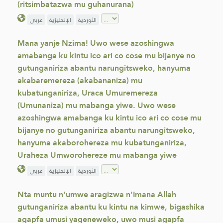
(ritsimbatazwa mu guhanurana)
الأوردية
الإنجليزية
عربي
Mana yanje Nzima! Uwo wese azoshingwa
amabanga ku kintu ico ari co cose mu bijanye no
gutunganiriza abantu narungitsweko, hanyuma
akabaremereza (akabananiza) mu
kubatunganiriza, Uraca Umuremereza
(Umunaniza) mu mabanga yiwe. Uwo wese
azoshingwa amabanga ku kintu ico ari co cose mu
bijanye no gutunganiriza abantu narungitsweko,
hanyuma akaborohereza mu kubatunganiriza,
Uraheza Umworohereze mu mabanga yiwe
الأوردية
الإنجليزية
عربي
Nta muntu n'umwe aragizwa n'Imana Allah
gutunganiriza abantu ku kintu na kimwe, bigashika
agapfa umusi yageneweko, uwo musi agapfa