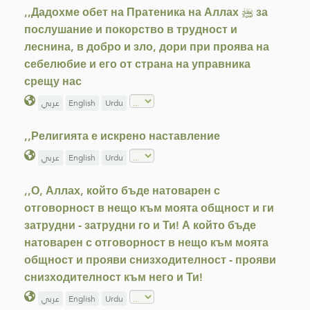
,,Дадохме обет на Пратеника на Аллах ﷺ за
послушание и покорство в трудност и
леснина, в добро и зло, дори при проява на
себелюбие и его от страна на управника
срещу нас
عربي
English
Urdu
,,Религията е искрено наставление
عربي
English
Urdu
,,О, Аллах, който бъде натоварен с
отговорност в нещо към моята общност и ги
затрудни - затрудни го и Ти! А който бъде
натоварен с отговорност в нещо към моята
общност и прояви снизходителност - прояви
снизходителност към него и Ти!
عربي
English
Urdu