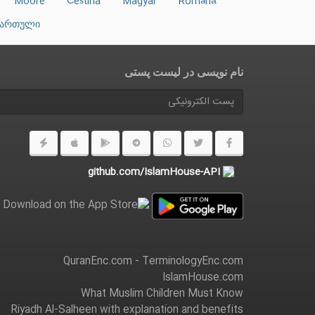
Moore
Čeština
Magyar
Română
ქართული
نام نویسی در ليست پستى
github.com/IslamHouse-API
QuranEnc.com
-
TerminologyEnc.com
IslamHouse.com
What Muslim Children Must Know
Riyadh Al-Salheen with explanation and benefits