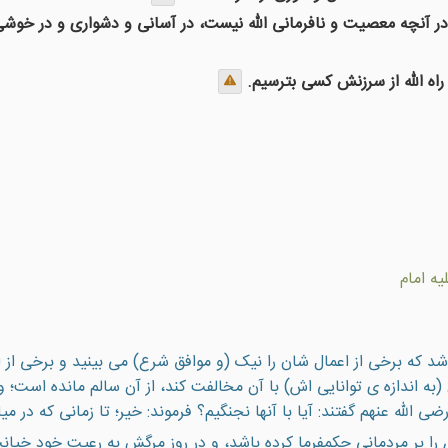
ر آنچه معصیت و نافرمانی الله نیست، در آسانی و دشواری و در خوشی
اه الله از سرزنش کسی بترسیم.
يه امام
د شد که برخی از اعمال شان را نيک (و موافق شرع) می بينيد و برخی 
به اندازه ی توانايی اش) با آن مخالفت کند، از آن سالم مانده است؛ و
ی الله عنهم گفتند: آيا با آنها نجنگيم؟ فرموند: خير؛ تا زمانی که در ميا
 را بر مردمانى حكمفرما كرده باشد، و در روز مرگش به رعيت خود خيانت