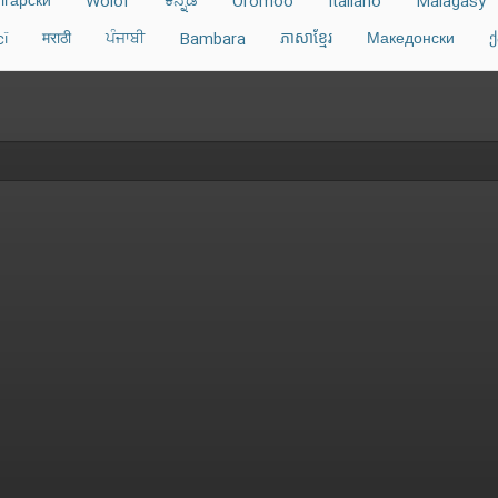
лгарски
Wolof
ಕನ್ನಡ
Oromoo
Italiano
Malagasy
î
मराठी
ਪੰਜਾਬੀ
Bambara
ភាសាខ្មែរ
Македонски