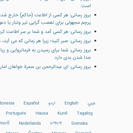
است.
بروز رسانی: هر كسى از اطاعت (حاكم) خارج شد
پرچم مجهولى براى تعصب گرايى تير وتبار يا دع
بروز رسانی: هر كسى آمد و شما بر سر اطاعت كردن
بروز رسانی: صبر کنيد؛ زيرا هر زمانی که می آيد، ز
بروز رسانی: شما برای رسيدن به فرمانروايی و 
جدا شدن بدی دارد.
بروز رسانی: ای عبدالرحمن بن سمرة خواهان امارت
عربي
English
اردو
Español
donesia
Português
Hausa
Kurdî
Tagalog
જરાતી
Nederlands
አማርኛ
Svenska