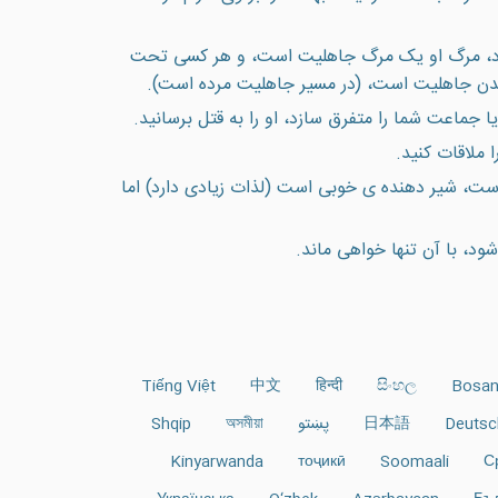
 كرد، مرگ او يک مرگ جاهليت است، و هر كسى تحت
 شدن جاهليت است، (در مسیر جاهليت مرده است).
 جماعت شما را متفرق سازد، او را به قتل برسانيد.
ا ملاقات کنيد.
است، شير دهنده ی خوبی است (لذات زيادی دارد) اما
ود، با آن تنها خواهی ماند.
Tiếng Việt
中文
हिन्दी
සිංහල
Bosan
Deutsc
日本語
پښتو
অসমীয়া
Shqip
Kinyarwanda
тоҷикӣ
Soomaali
С