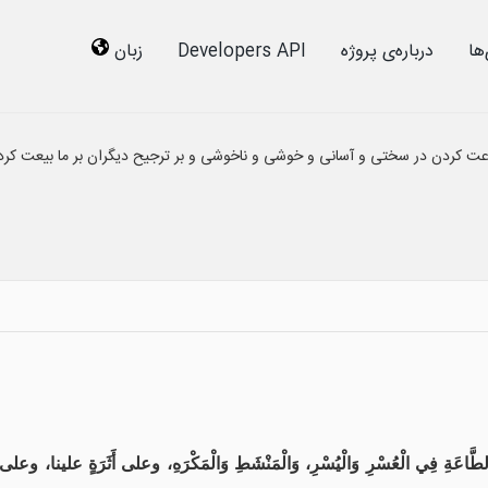
ها
درباره‌ى پروژه
Developers API
زبان
اطاعت کردن در سختی و آسانی و خوشی و ناخوشی و بر ترجیح دیگران بر ما بیعت کرد
ِي الْعُسْرِ وَالْيُسْرِ، وَالْمَنْشَطِ وَالْمَكْرَهِ، وعلى أَثَرَةٍ علينا، وعلى أَلَّا نُن