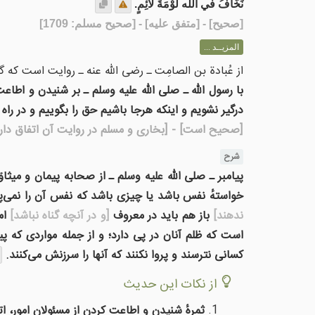
نَخَافُ في الله لَوْمَةَ لَائِمٍ.
[
صحيح
] - [متفق عليه] - [صحيح مسلم: 1709]
المزيــد ...
از عُبادة بن الصامِت ـ رضی الله عنه ـ روایت است که گ
با رسول الله ـ صلی الله علیه وسلم ـ بر شنیدن و اطا
درگیر نشویم و اینکه هرجا باشیم حق را بگوییم و در راه
[صحیح است]
- [بخارى و مسلم در روايت آن اتفاق دارن
شرح
پیامبر ـ صلی الله علیه وسلم ـ از صحابه پیمان و میثا
خواستهٔ نفس باشد یا چیزی باشد که نفس آن را نمی‌پ
ندهند]
باز هم باید در معروف
[و در آنچه گناه نباشد]
ام
است که ظلم آنان در پی دارد؛ و از جمله مواردی که پی
کسانی نترسند و پروا نکنند که آنها را سرزنش می‌کنند.
از نکات این حدیث
ثمرهٔ شنیدن و اطاعت کردن از مسئولان امور، ا