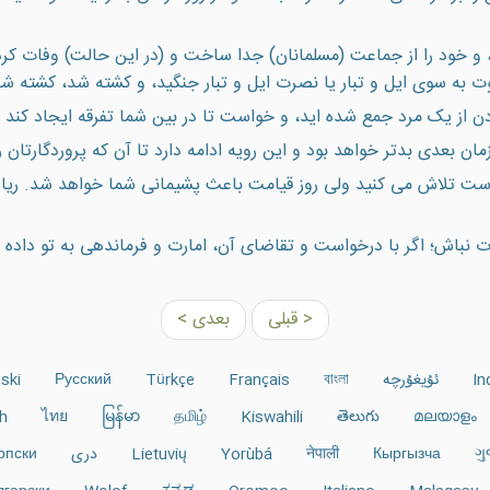
، و خود را از جماعت (مسلمانان) جدا ساخت و (در اين حالت) وفات
وت به سوى ايل و تبار يا نصرت ايل و تبار جنگيد، و كشته شد، كشته
 از يک مرد جمع شده ايد، و خواست تا در بين شما تفرقه ايجاد كند يا
مان بعدی بدتر خواهد بود و اين رويه ادامه دارد تا آن که پروردگارتان ر
رياست تلاش می كنيد ولی روز قيامت باعث پشيمانی شما خواهد شد. ري
 نباش؛ اگر با درخواست و تقاضای آن، امارت و فرماندهی به تو داده ش
< قبلی
بعدی >
In
ئۇيغۇرچە
বাংলা
Français
Türkçe
Русский
ski
h
ไทย
မြန်မာ
தமிழ்
Kiswahili
తెలుగు
മലയാളം
ગુ
Кыргызча
नेपाली
Yorùbá
Lietuvių
دری
рпски