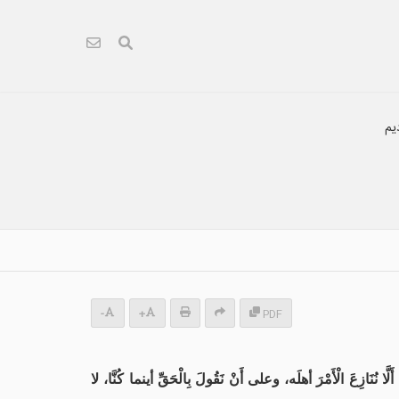
یم
-
+
PDF
َازِعَ الْأَمْرَ أهلَه، وعلى أَنْ نَقُولَ بِالْحَقِّ أينما كُنَّا، لا