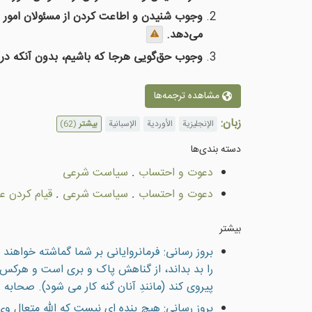
وجوب شنیدن و اطاعت کردن از مسئولان امور د
می‌دهد.
وجوب حق‌گویی هرجا که باشیم، بدون آنکه در ر
مشاهده ترجمه‌ها
زبان:
الإنجليزية
الأوردية
الإسبانية
بیشتر
(62)
دسته بندى‌ها
دعوت و احتساب
.
سياست شرعى
دعوت و احتساب
.
سياست شرعى
.
قيام كردن عل
بیشتر
بروز رسانی: فرمانروايانی بر شما گماشته خواهن
را بد بداند، از گناهش پاک و بری است و هرکس (
پيروی کند (مانندِ آنان گنه کار می شود). صحابه رض
بروز رسانی: هیچ بنده ای نيست كه الله متعال وى