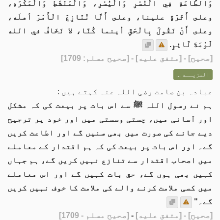
وَالطَّاعَةِ فِي الْعُسْرِ وَالْيُسْرِ، وَالْمَنْشَطِ وَالْمَكْرَهِ،
وعلى أَثَرَةٍ علينا، وعلى أَلَّا نُنَازِعَ الْأَمْرَ أهلَه،
وعلى أَنْ نَقُولَ بِالْحَقِّ أينما كُنَّا، لا نَخَافُ في الله
لَوْمَةَ لَائِمٍ.
[
صحيح
] - [متفق عليه] - [صحيح مسلم: 1709]
المزيــد ...
عبادہ بن صامت رضی اللہ عنہ کہتے ہیں :
ہم نے رسول اللہ ﷺ سے اس بات پر بیعت کی کہ مشکل
اور آسانی میں، چستی وسستی میں اور خود پر ترجیح
دیے جانے کی صورت میں بھی سنیں گے اور اطاعت کریں
گے۔ اور اس بات پر بیعت کی کہ ہم اقتدار کے معاملے
میں اصحاب اقتدار سے تنازع نہیں کریں گے، ہم جہاں
کہیں بھی ہوں گے، حق بات کہیں گے اور اس معاملے
میں کسی ملامت کرنے والے کی ملامت کا خوف نہیں کریں
گے۔"
[صحيح]
- [متفق عليه]
-
[صحيح مسلم - 1709]