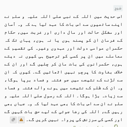
شرح
اس حدیث میں اللہ کے نبی صلی اللہ علیہ و سلم نے
اپنے ساتھیوں سے اس بات کا عہد لیا ہے کہ وہ آسان
اور مشکل حالت اور مال داری اور غربت میں، حکام
کے فرمان ان کو پسند ہوں یا نہ ہوں، یہاں تک کہ
حکمراں عوامی دولت اور عہدوں وغیرہ کی تقسیم کے
معاملے میں ان پر کسی کو ترجیح ہی کیوں نہ دیتے
ہوں، حکمرانوں کی بات مان کر چلیں گے اور ان کے
خلاف بغاوت کا پرچم نہيں اٹھائیں گے۔ کیوں کہ ان
سے لڑنے کے نتیجے میں جو فتنہ و فساد برپا ہوگا،
وہ ان کے ظلم کے نتیجے میں ہونے والے فتنہ و فساد
سے زیادہ بڑا ہوگا۔ اللہ کے رسول صلی اللہ علیہ و
سلم نے ان سے اس بات کا بھی عہد لیا کہ وہ جہاں بھی
رہیں گے، اللہ کی رضا جوئی کے لیے حق بات کہیں گے
اور کسی کی سرزنش کی پرواہ نہیں کریں گے۔