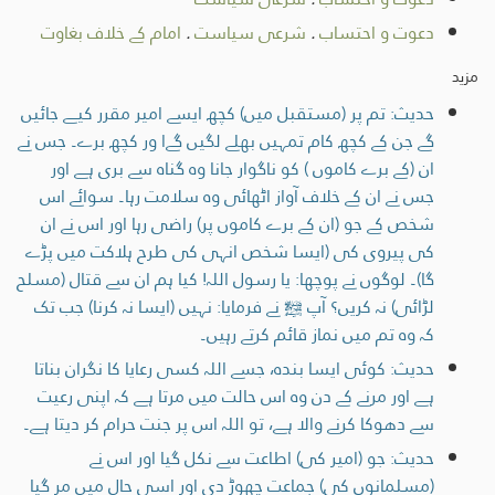
دعوت و احتساب
.
شرعی سیاست
.
امام کے خلاف بغاوت
مزید
حدیث: تم پر (مستقبل میں) کچھ ایسے امیر مقرر کیے جائیں
گے جن کے کچھ کام تمہیں بھلے لگیں گےا ور کچھ برے۔ جس نے
ان (کے برے کاموں ) کو ناگوار جانا وہ گناہ سے بری ہے اور
جس نے ان کے خلاف آواز اٹھائی وہ سلامت رہا۔ سوائے اس
شخص کے جو (ان کے برے کاموں پر) راضی رہا اور اس نے ان
کی پیروی کی (ایسا شخص انہی کی طرح ہلاکت میں پڑے
گا)۔ لوگوں نے پوچھا: یا رسول اللہ! کیا ہم ان سے قتال (مسلح
لڑائی) نہ کریں؟ آپ ﷺ نے فرمایا: نہیں (ایسا نہ کرنا) جب تک
کہ وہ تم میں نماز قائم کرتے رہیں۔
حدیث: کوئی ایسا بندہ، جسے اللہ کسی رعایا کا نگران بناتا
ہے اور مرنے کے دن وہ اس حالت میں مرتا ہے کہ اپنی رعیت
سے دھوکا کرنے والا ہے، تو اللہ اس پر جنت حرام کر دیتا ہے۔
حدیث: جو (امیر کی) اطاعت سے نکل گیا اور اس نے
(مسلمانوں کی) جماعت چھوڑ دی اور اسی حال میں مر گیا