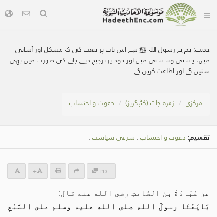
حدیث:
ہم نے رسول اللہ ﷺ سے اس بات پر بیعت کی کہ مشکل اور آسانی
میں، چستی وسستی میں اور خود پر ترجیح دیے جانے کی صورت میں بھی
سنیں گے اور اطاعت کریں گے
مرکزی
زمرہ جات (کٹیگریز)
دعوت و احتساب
تقسیم:
دعوت و احتساب
.
شرعی سیاست
.
-
+
PDF
عن عُبَادَةَ بن الصَّامتِ رضي الله عنه قال:
بَايَعْنَا رسولَ اللهِ صلى الله عليه وسلم على السَّمْعِ