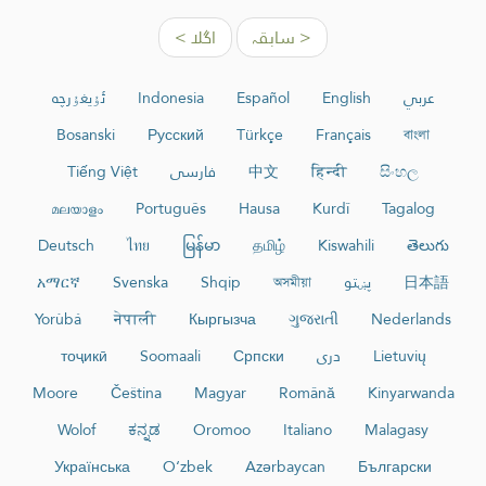
< سابقہ
اگلا >
عربي
English
Español
Indonesia
ئۇيغۇرچە
Bosanski
Русский
Türkçe
Français
বাংলা
සිංහල
हिन्दी
中文
فارسی
Tiếng Việt
മലയാളം
Português
Hausa
Kurdî
Tagalog
Deutsch
ไทย
မြန်မာ
தமிழ்
Kiswahili
తెలుగు
日本語
پښتو
অসমীয়া
Shqip
Svenska
አማርኛ
Yorùbá
नेपाली
Кыргызча
ગુજરાતી
Nederlands
Lietuvių
دری
Српски
Soomaali
тоҷикӣ
Moore
Čeština
Magyar
Română
Kinyarwanda
Wolof
ಕನ್ನಡ
Oromoo
Italiano
Malagasy
Українська
O‘zbek
Azərbaycan
Български