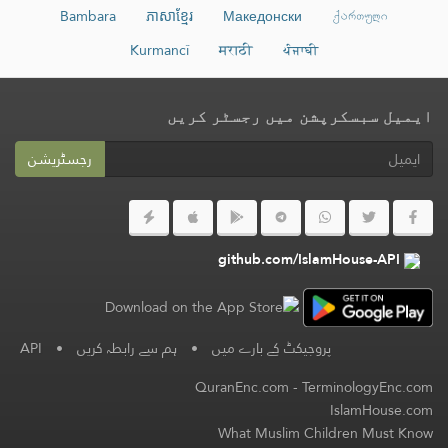
Bambara
ភាសាខ្មែរ
Македонски
ქართული
Kurmancî
मराठी
ਪੰਜਾਬੀ
ایمیل سبسکرپشن میں رجسٹر کریں
رجسٹریشن
github.com/IslamHouse-API
پروجیکٹ کے بارے میں
•
ہم سے رابطہ کریں
•
API
QuranEnc.com
-
TerminologyEnc.com
IslamHouse.com
What Muslim Children Must Know