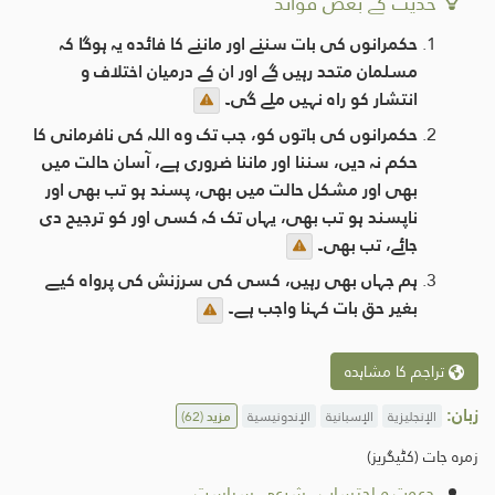
حدیث کے بعض فوائد
حکمرانوں کی بات سننے اور ماننے کا فائدہ یہ ہوگا کہ
مسلمان متحد رہیں گے اور ان کے درمیان اختلاف و
انتشار کو راہ نہیں ملے گی۔
حکمرانوں کی باتوں کو، جب تک وہ اللہ کی نافرمانی کا
حکم نہ دیں، سننا اور ماننا ضروری ہے، آسان حالت میں
بھی اور مشکل حالت میں بھی، پسند ہو تب بھی اور
ناپسند ہو تب بھی، یہاں تک کہ کسی اور کو ترجیح دی
جائے، تب بھی۔
ہم جہاں بھی رہیں، کسی کی سرزنش کی پرواہ کیے
بغیر حق بات کہنا واجب ہے۔
تراجم کا مشاہدہ
زبان:
الإنجليزية
الإسبانية
الإندونيسية
مزید
(62)
زمرہ جات (کٹیگریز)
دعوت و احتساب
.
شرعی سیاست