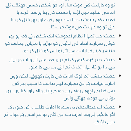
تو وہ جاہلیت کی موت مرا۔ اور جو شخص کسی جھنڈے تلے
اندھی تقلید میں لڑے یا تعصب کی بنا پر غصہ کرے یا
تعصب کی دعوت دے یا مدد بھی کرے اور پھر قتل کر دیا
جائے تو وہ جاہلیت کی موت مرے گا۔
حدیث: جب تمہارا نظام (حکومت) ایک شخص کے ذمہ ہو پھر
کوئی تمہارے اتحاد کی لاٹھی کو توڑنے یا تمہاری جماعت کو
منتشر کرنے کے ارادے سے آئے تو اس کو قتل کر دو۔
حدیث: صبر کرو، کیوں کہ تم پر ہر بعد میں آنے والا دور پہلے
سے برا ہو گا، یہاں تک کہ تم اپنے رب سے جا ملو۔
حدیث: بلاشبہ تم لوگ امارت کی چاہت رکھوگے، لیکن وہی
امارت قیامت کے دن تمھارے لیے ندامت کا سبب بنے گی,
پس کیا ہی اچھی ہوتی ہے دودھ پلانے والی اور کیا ہی بری
ہوتی ہے دودھ چھڑانے والی
حدیث: اے عبدالرحمٰن بن سمرہ! امارت طلب نہ کر، کیوں کہ
اگر مانگنے کے بعد امارت دے دی گئی تو تم اسی کے حوالہ کر
دیے جاؤ گے۔