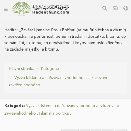
Hadíth:
„Zavázali jsme se Poslu Božímu (ať mu Bůh žehná a dá mír)
k poslouchání a poslušnosti během strádání i dostatku, k tomu, co
se nám líbí, i k tomu, co nenávidíme, i kdyby nám bylo křivděno
na základě majetku, a k tomu,
Hlavní stránka
Kategorie
Výzva k Islámu a nařizování vhodného a zakazování
zavrženíhodného
Kategorie:
Výzva k Islámu a nařizování vhodného a zakazování
zavrženíhodného
.
Islámská politika
.