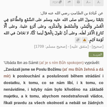
PDF
+
-
عن عُبَادَةَ بن الصَّامتِ رضي الله عنه قال:
بَايَعْنَا رسولَ اللهِ صلى الله عليه وسلم على السَّمْعِ وَالطَّاعَةِ فِي
الْعُسْرِ وَالْيُسْرِ، وَالْمَنْشَطِ وَالْمَكْرَهِ، وعلى أَثَرَةٍ علينا، وعلى أَلَّا
نُنَازِعَ الْأَمْرَ أهلَه، وعلى أَنْ نَقُولَ بِالْحَقِّ أينما كُنَّا، لا نَخَافُ في الله
لَوْمَةَ لَائِمٍ.
] - [متفق عليه] - [صحيح مسلم: 1709]
صحيح
[
المزيــد ...
‘Ubáda Ibn as-Sámit
(ať je s ním Bůh spokojen)
vyprávěl:
„Zavázali jsme se Poslu Božímu
(ať mu Bůh žehná a dá
mír)
k poslouchání a poslušnosti během strádání i
dostatku, k tomu, co se nám líbí, i k tomu, co
nenávidíme, i kdyby nám bylo křivděno na základě
majetku, a k tomu, abychom neodstraňovali vládce,
říkali pravdu za všech okolností a nebáli se žádných