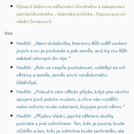
Výzva k Islámu a nařizování vhodného a zakazování
zavrženíhodného
.
Islámská politika
.
Vzpoura proti
vládci (Imámovi)
Více
Hadíth: „Není služebníka, kterému Bůh svěří vedení
jiných a on je podvede a pak zemře, aniž by mu Bůh
zakázal vstoupit do ráje.”
Hadíth: „Kdo se vzepře poslušnosti, odštěpí se od
většiny a zemře, zemře smrtí nevědomého
(džáhilíja),
Hadíth: „Pokud k vám někdo přijde, když jste všichni
spojení pod jedním mužem, a chce vás rozdělit
nebo tohoto muže odstranit, bojujte proti němu.”
Hadíth: „Přijdou vládci, jejichž některé skutky
poznáte a jiné odmítnete. Ten, kdo je pozná, bude
očištěn a ten, kdo je odmítne bude zachráněn, ale