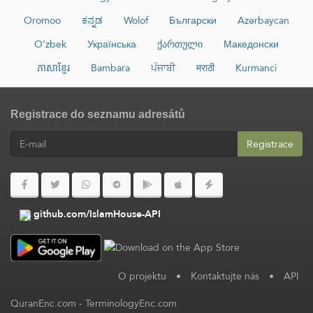
Oromoo
ಕನ್ನಡ
Wolof
Български
Azərbaycan
O‘zbek
Українська
ქართული
Македонски
ភាសាខ្មែរ
Bambara
ਪੰਜਾਬੀ
मराठी
Kurmancî
Registrace do seznamu adresátů
Registrace
github.com/IslamHouse-API
O projektu
•
Kontaktujte nás
•
API
QuranEnc.com
-
TerminologyEnc.com