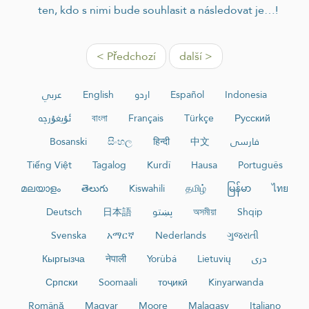
ten, kdo s nimi bude souhlasit a následovat je…!
< Předchozí
další >
عربي
English
اردو
Español
Indonesia
ئۇيغۇرچە
বাংলা
Français
Türkçe
Русский
Bosanski
සිංහල
हिन्दी
中文
فارسی
Tiếng Việt
Tagalog
Kurdî
Hausa
Português
മലയാളം
తెలుగు
Kiswahili
தமிழ்
မြန်မာ
ไทย
Deutsch
日本語
پښتو
অসমীয়া
Shqip
Svenska
አማርኛ
Nederlands
ગુજરાતી
Кыргызча
नेपाली
Yorùbá
Lietuvių
دری
Српски
Soomaali
тоҷикӣ
Kinyarwanda
Română
Magyar
Moore
Malagasy
Italiano