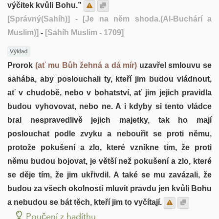
výčitek kvůli Bohu.”
[Správný(Sahíh)]
- [Je na něm shoda.(Al-Buchárí a
Muslim)]
-
[Sahíh Muslim - 1709]
Výklad
Prorok
(ať mu Bůh žehná a dá mír)
uzavřel smlouvu se
sahába, aby poslouchali ty, kteří jim budou vládnout,
ať v chudobě, nebo v bohatství, ať jim jejich pravidla
budou vyhovovat, nebo ne. A i kdyby si tento vládce
bral nespravedlivě jejich majetky, tak ho mají
poslouchat podle zvyku a nebouřit se proti němu,
protože pokušení a zlo, které vznikne tím, že proti
němu budou bojovat, je větší než pokušení a zlo, které
se děje tím, že jim ukřivdil. A také se mu zavázali, že
budou za všech okolností mluvit pravdu jen kvůli Bohu
a nebudou se bát těch, kteří jim to vyčítají.
Poučení z hadíthu