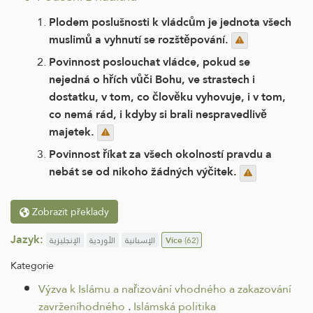
Plodem poslušnosti k vládcům je jednota všech
muslimů a vyhnutí se rozštěpování.
Povinnost poslouchat vládce, pokud se
nejedná o hřích vůči Bohu, ve strastech i
dostatku, v tom, co člověku vyhovuje, i v tom,
co nemá rád, i kdyby si brali nespravedlivě
majetek.
Povinnost říkat za všech okolností pravdu a
nebát se od nikoho žádných výčitek.
Zobrazit překlady
Jazyk:
الإنجليزية
الأوردية
الإسبانية
Více
(62)
Kategorie
Výzva k Islámu a nařizování vhodného a zakazování
zavrženíhodného
.
Islámská politika