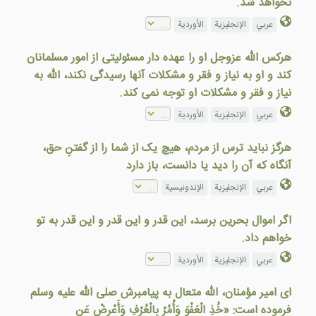
نخواهد شد.
عربي
الإنجليزية
الأوردية
هرکس الله عزوجل او را عهده دار مسئولیتی از امور مسلمانان
کند و او به نیاز و فقر و مشکلات آنها رسیدگی نکند، الله به
نیاز و فقر و مشکلات او توجه نمی کند.
عربي
الإنجليزية
الأوردية
هرگز نباید ترس از مردم، هیچ یک از شما را از گفتنِ حق،
آنگاه که آن را دید یا دانست، باز دارد
عربي
الإنجليزية
الإندونيسية
اگر اموال بحرين برسد، اين قدر و اين قدر و اين قدر به تو
خواهم داد.
عربي
الإنجليزية
الأوردية
ای امير مؤمنان، الله متعال به پيامبرش صلى الله عليه وسلم
فرموده است: «خُذِ الْعَفْوَ وَأْمُرْ بِالْعُرْفِ وَأَعْرِضْ عَنِ