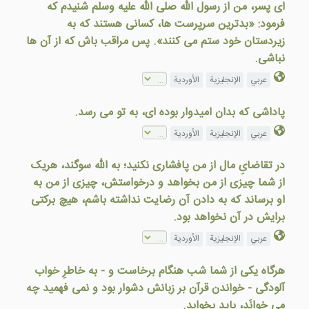
ای پسر، من از رسول الله صلى الله عليه وسلم شنيدم که
فرمود: «بدترين سرپرست ها، کسانی هستند که به
زيردستان خود ستم می کنند». پس مراقب باش که از آن ها
نباشی.
عربي
الإنجليزية
الأوردية
پاداشی که بدان اميدوار بوده ای، به تو می رسد.
عربي
الإنجليزية
الأوردية
در تقاضایِ مال از من پافشاری نکنيد؛ به الله سوگند، هریک
از شما چيزی از من بخواهد و درخواستش، چيزی از من به
او برساند که به دادن آن رضایت نداشته باشم، هيچ برکتی
برايش در آن نخواهد بود.
عربي
الإنجليزية
الأوردية
هرگاه يکی از شما شب هنگام برخاست و - به خاطرِ خواب
آلودگی - خواندن قرآن بر زبانش دشوار بود و نمی فهميد چه
می خوانَد، بايد بخوابد.