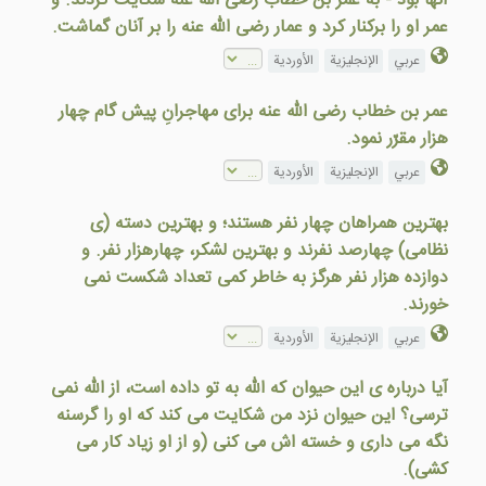
آنها بود - به عمر بن خطاب رضی الله عنه شکايت کردند. و
عمر او را برکنار کرد و عمار رضی الله عنه را بر آنان گماشت.
عربي
الإنجليزية
الأوردية
عمر بن خطاب رضی الله عنه برای مهاجرانِ پيش گام چهار
هزار مقرّر نمود.
عربي
الإنجليزية
الأوردية
بهترين همراهان چهار نفر هستند؛ و بهترين دسته (ی
نظامی) چهارصد نفرند و بهترين لشکر، چهارهزار نفر. و
دوازده هزار نفر هرگز به خاطر کمی تعداد شکست نمی
خورند.
عربي
الإنجليزية
الأوردية
آيا درباره ی اين حيوان که الله به تو داده است، از الله نمی
ترسی؟ اين حيوان نزد من شکايت می کند که او را گرسنه
نگه می داری و خسته اش می کنی (و از او زياد کار می
کشی).