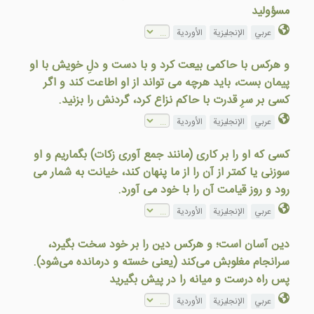
مسؤوليد
عربي
الإنجليزية
الأوردية
و هرکس با حاکمی بيعت کرد و با دست و دلِ خويش با او
پيمان بست، بايد هرچه می تواند از او اطاعت کند و اگر
کسی بر سرِ قدرت با حاکم نزاع کرد، گردنش را بزنيد.
عربي
الإنجليزية
الأوردية
کسی که او را بر کاری (مانند جمع آوری زکات) بگماريم و او
سوزنی يا کمتر از آن را از ما پنهان کند، خيانت به شمار می
رود و روز قيامت آن را با خود می آورد.
عربي
الإنجليزية
الأوردية
دين آسان است؛ و هرکس دین را بر خود سخت بگيرد،
سرانجام مغلوبش می‌کند (یعنی خسته و درمانده می‌شود).
پس راه درست و ميانه را در پيش بگيريد
عربي
الإنجليزية
الأوردية