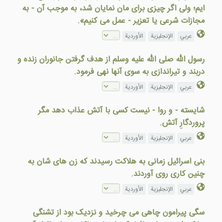
ايم؛ ولی اگر چيزی برای مان نمايان شد، به موجب آن - به
مجازات شرعی يا تعزير - عمل می کنيم».
عربي
الإنجليزية
الأوردية
رسول الله صلى الله عليه وسلم از هدف گرفتن جانوران زنده و
دربند و تيراندازی به سوی آنها نهی فرمود.
عربي
الإنجليزية
الأوردية
شايسته - و روا - نيست کسی با آتش عذاب دهد مگر
پروردگارِ آتش.
عربي
الإنجليزية
الأوردية
بنی اسرائيل زمانی به هلاکت رسيدند که زن های شان به
چنين کاری روی آوردند.
عربي
الإنجليزية
الأوردية
سگی پيرامون چاهی می چرخيد و نزديک بود از تشنگی