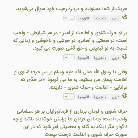
هریک از شما مسئولید و دربارهٔ رعیت خود سوال می‌شوید،
عربي
الإنجليزية
الأوردية
بر تو حرف شنوی و اطاعت از امير - در هر شرايطی - واجب
است؛ در سختی و آسانی، در خوشی و ناخوشی و زمانی که
نسبت به تو تبعيض و حق کُشی صورت می گيرد.
عربي
الإنجليزية
الأوردية
وقتی با رسول الله صلى الله عليه وسلم بر سرِ حرف شنوی و
اطاعت پيمان می بستيم، به ما می فرمود: «در حدّی که
توانايیِ - اطاعت و حرف شنوی - داريد».
عربي
الإنجليزية
الأوردية
حرف شنوی و فرمان برداری از فرمانروايان بر هر مسلمانی
واجب است؛ چه اين فرمان ها برايش خوشايند باشد و چه
ناگوار؛ مگر اينکه به گناه و معصيتی امر شود که در اين
صورت حرف شنوی و اطاعت درست نيست.