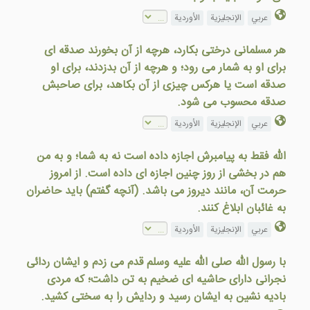
عربي
الإنجليزية
الأوردية
هر مسلمانی درختی بکارد، هرچه از آن بخورند صدقه ای
برای او به شمار می رود؛ و هرچه از آن بدزدند، برای او
صدقه است يا هرکس چيزی از آن بکاهد، برای صاحبش
صدقه محسوب می شود.
عربي
الإنجليزية
الأوردية
الله فقط به پيامبرش اجازه داده است نه به شما؛ و به من
هم در بخشی از روز چنين اجازه ای داده است. از امروز
حرمت آن، مانند ديروز می باشد. (آنچه گفتم) باید حاضران
به غائبان ابلاغ كنند.
عربي
الإنجليزية
الأوردية
با رسول الله صلى الله عليه وسلم قدم می زدم و ايشان ردائی
نجرانی دارای حاشيه ای ضخيم به تن داشت؛ که مردی
باديه نشين به ایشان رسيد و ردایش را به سختی كشيد.