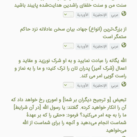
سنت من و سنت خلفای راشدین هدایت‌شده پایبند باشید
عربي
الإنجليزية
الأوردية
از بزرگ‌ترین (انواع) جهاد، بیان سخن عادلانه نزد حاکم
ستمگر است
عربي
الإنجليزية
الأوردية
الله يگانه را عبادت نماييد و به او شرک نورزيد و عقايد و
اعمال (شرک آميز) پدران تان را ترک کنيد؛ و ما را به نماز و
راست گويی امر می کند.
عربي
الإنجليزية
الأوردية
تبعیض [و ترجیح دیگران بر شما] و اموری رخ خواهد داد که
آن را انکار خواهید کرد». گفتند: یا رسول الله [در آن شرایط]
ما را به چه امر می‌کنید؟ فرمود: «حقی را که بر عهدهٔ
شماست انجام می‌دهید و آنچه را برای شماست از الله
می‌خواهید