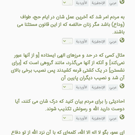
عربي
الإنجليزية
الأوردية
به مردم امر شد كه آخرين عمل شان در ايام حج، طواف
(وداع) باشد مگر زنان حائضه كه از اين قانون مستثنا می
باشند.
عربي
الإنجليزية
الأوردية
مثال کسی که در حد و مرزهای الهی ایستاده [و از آنها عبور
نمی‌کند] و آنکه از آنها می‌گذرد، مانند گروهی است که [برای
نشستن] در یک کشتی قرعه کشیدند پس نصیب برخی بالای
آن شد و نصیب دیگران پایین آن
عربي
الإنجليزية
الأوردية
احاديثی را برای مردم بيان کنيد که درک شان می کنند، آيا
دوست داريد الله و رسولش تکذيب شوند.
عربي
الإنجليزية
الأوردية
ای عمو، بگو لا اله الا الله، کلمه‌ای که با آن نزد الله از تو دفاع