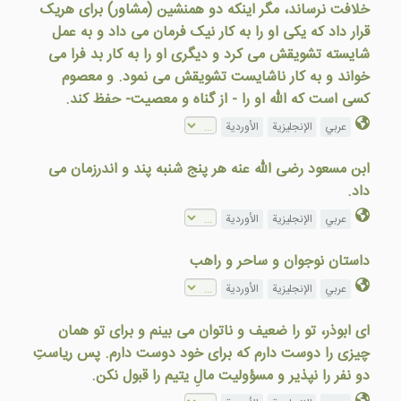
خلافت نرساند، مگر اينکه دو همنشين (مشاور) برای هريک
قرار داد که يکی او را به کار نيک فرمان می داد و به عمل
شايسته تشويقش می کرد و ديگری او را به کار بد فرا می
خواند و به کار ناشايست تشويقش می نمود. و معصوم
کسی است که الله او را - از گناه و معصيت- حفظ کند.
عربي
الإنجليزية
الأوردية
ابن مسعود رضی الله عنه هر پنج شنبه پند و اندرزمان می
داد.
عربي
الإنجليزية
الأوردية
داستان نوجوان و ساحر و راهب
عربي
الإنجليزية
الأوردية
ای ابوذر، تو را ضعيف و ناتوان می بينم و برای تو همان
چيزی را دوست دارم که برای خود دوست دارم. پس رياستِ
دو نفر را نپذير و مسؤوليت مالِ يتيم را قبول نکن.