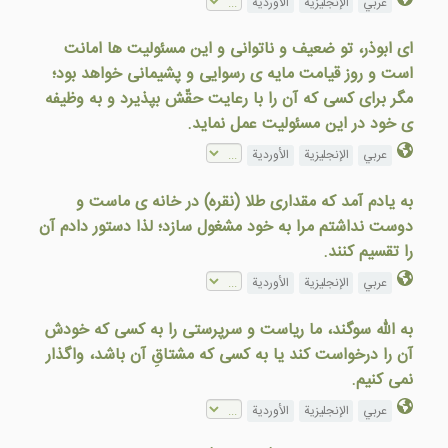
عربي
الإنجليزية
الأوردية
ای ابوذر، تو ضعيف و ناتوانی و اين مسئوليت ها امانت
است و روز قيامت مايه ی رسوايی و پشيمانی خواهد بود؛
مگر برای کسی که آن را با رعايت حقّش بپذيرد و به وظيفه
ی خود در اين مسئوليت عمل نمايد.
عربي
الإنجليزية
الأوردية
به يادم آمد كه مقداری طلا (نقره) در خانه ی ماست و
دوست نداشتم مرا به خود مشغول سازد؛ لذا دستور دادم آن
را تقسيم كنند.
عربي
الإنجليزية
الأوردية
به الله سوگند، ما رياست و سرپرستی را به کسی که خودش
آن را درخواست کند يا به کسی که مشتاقِ آن باشد، واگذار
نمی کنيم.
عربي
الإنجليزية
الأوردية