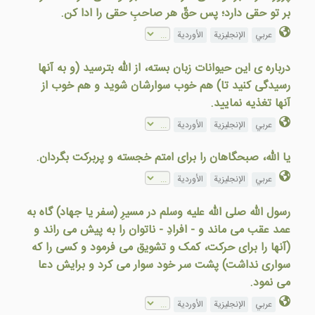
بر تو حقی دارد؛ پس حقّ هر صاحبِ حقی را ادا کن.
عربي
الإنجليزية
الأوردية
درباره ی اين حيوانات زبان بسته، از الله بترسيد (و به آنها
رسيدگی کنيد تا) هم خوب سوارشان شويد و هم خوب از
آنها تغذيه نماييد.
عربي
الإنجليزية
الأوردية
يا الله، صبحگاهان را برای امتم خجسته و پربرکت بگردان.
عربي
الإنجليزية
الأوردية
رسول الله صلى الله عليه وسلم در مسيرِ (سفر يا جهاد) گاه به
عمد عقب می ماند و - افرادِ - ناتوان را به پيش می راند و
(آنها را برای حرکت، کمک و تشويق می فرمود و کسی را که
سواری نداشت) پشت سر خود سوار می کرد و برايش دعا
می نمود.
عربي
الإنجليزية
الأوردية