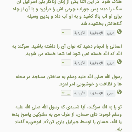
هلاک شود. در اين اثنا يکی از زنان زناکار بنی اسرائيل آن
سگ را ديد؛ پس جوراب چرمی اش را درآورد و با آن از چاه
برای او آب بالا کشيد و به او آب داد و بدين وسيله
گناهانش بخشيده شد.
عربي
الإنجليزية
الأوردية
اعمالی را انجام دهيد که توان آن را داشته باشيد. سوگند به
الله که الله خسته نمی شود اما شما خسته می شويد.
عربي
الإنجليزية
الأوردية
رسول الله صلی الله علیه وسلم به ساختن مساجد در محله
ها و نظافت و خوشبویی امر نمود.
عربي
الإنجليزية
الأوردية
تو را به الله سوگند، آيا شنيدی که رسول الله صلی الله علیه
وسلم فرمود: «ای حسان، از طرف من به مشرکين پاسخ بده؛
یا الله، حسان را توسط جبرئيل ياری کن؟». ابوهريره گفت:
بله.