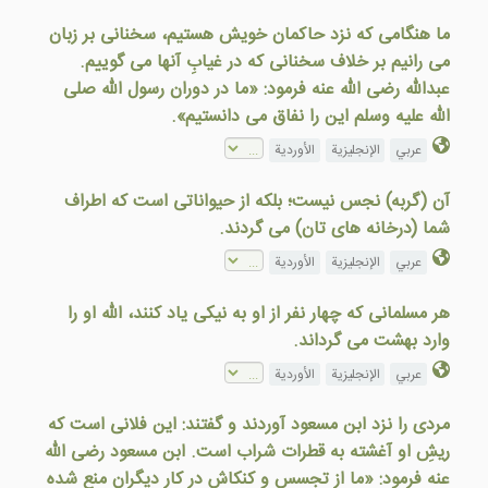
ما هنگامی که نزد حاکمان خويش هستيم، سخنانی بر زبان
می رانيم بر خلاف سخنانی که در غيابِ آنها می گوييم.
عبدالله رضی الله عنه فرمود: «ما در دوران رسول الله صلى
الله عليه وسلم اين را نفاق می دانستيم».
عربي
الإنجليزية
الأوردية
آن (گربه) نجس نيست؛ بلکه از حيواناتی است که اطراف
شما (درخانه های تان) می گردند.
عربي
الإنجليزية
الأوردية
هر مسلمانی که چهار نفر از او به نيکی ياد کنند، الله او را
وارد بهشت می گرداند.
عربي
الإنجليزية
الأوردية
مردی را نزد ابن مسعود آوردند و گفتند: اين فلانی است که
ريشِ او آغشته به قطرات شراب است. ابن مسعود رضی الله
عنه فرمود: «ما از تجسس و کنکاش در کار ديگران منع شده