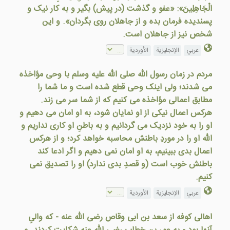
الْجَاهِلِينَ»: «عفو و گذشت (در پيش) بگير و به کار نيک و
پسنديده فرمان بده و از جاهلان روی بگردان». و اين
شخص نيز از جاهلان است.
عربي
الإنجليزية
الأوردية
مردم در زمان رسول الله صلى الله عليه وسلم با وحی مؤاخذه
می شدند؛ ولی اينک وحی قطع شده است و ما شما را
مطابق اعمالی مؤاخذه می کنيم که از شما سر می زند.
هرکس اعمال نيکی از او نمايان شود، به او امان می دهيم و
او را به خود نزديک می گردانيم و به باطنِ او کاری نداريم و
الله او را در موردِ باطنش محاسبه خواهد کرد؛ و از هرکس
اعمال بدی ببينيم، به او امان نمی دهيم و اگر ادعا کند
باطنش خوب است (و قصدِ بدی ندارد) او را تصديق نمی
کنيم.
عربي
الإنجليزية
الأوردية
اهالی کوفه از سعد بن ابی وقاص رضی الله عنه - که والیِ