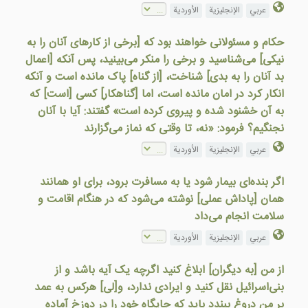
عربي
الإنجليزية
الأوردية
حکام و مسئولانی خواهند بود که [برخی از کارهای آنان را به
نیکی] می‌شناسید و برخی را منکر می‌بینید، پس آنکه [اعمال
بد آنان را به بدی] شناخت، [از گناه] پاک مانده است و آنکه
انکار کرد در امان مانده است، اما [گناهکار] کسی [است] که
به آن خشنود شده و پیروی کرده است» گفتند: آیا با آنان
نجنگیم؟ فرمود: «نه، تا وقتی که نماز می‌گزارند
عربي
الإنجليزية
الأوردية
اگر بنده‌ای بیمار شود یا به مسافرت برود، برای او همانند
همان [پاداش عملی] نوشته می‌شود که در هنگام اقامت و
سلامت انجام می‌داد
عربي
الإنجليزية
الأوردية
از من [به دیگران] ابلاغ کنید اگرچه یک آیه باشد و از
بنی‌اسرائیل نقل کنید و ایرادی ندارد، و[لی] هرکس به عمد
بر من دروغ ببندد باید که جایگاه خود را در دوزخ آماده