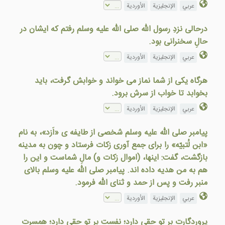
عربي
الإنجليزية
الأوردية
درحالی نزدِ رسول الله صلى الله عليه وسلم رفتم که ايشان در
حالِ سخنرانی بود.
عربي
الإنجليزية
الأوردية
هرگاه يکی از شما نماز می خواند و خوابش گرفت، بايد
بخوابد تا خواب از سرش برود.
عربي
الإنجليزية
الأوردية
پيامبر صلى الله عليه وسلم شخصی از طايفه ی «اَزد»، به نام
«ابن لُتبيّه» را برای جمع آوری زکات فرستاد و چون به مدينه
بازگشت، گفت: اينها، (اموال زکات و) مالِ شماست و اين را
هم به من هديه داده اند. پيامبر صلى الله عليه وسلم بالای
منبر رفت و پس از حمد و ثنای الله فرمود.
عربي
الإنجليزية
الأوردية
پروردگارت بر تو حقی دارد؛ نفست بر تو حقی دارد؛ همسرت