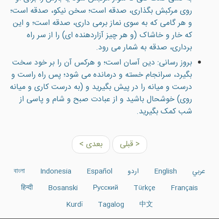
روی مرکبش بگذاری، صدقه است؛ سخن نيکو، صدقه است؛
و هر گامی که به سوی نماز برمی داری، صدقه است؛ و اين
که خار و خاشاک (و هر چيز آزاردهنده ای) را از سر راه
برداری، صدقه به شمار می رود.
بروز رسانی: دين آسان است؛ و هرکس آن را بر خود سخت
بگيرد، سرانجام خسته و درمانده می شود؛ پس راه راست و
درست و ميانه را در پيش بگيريد و (به درست کاری و ميانه
روی) خوشحال باشيد و از عبادت صبح و شام و پاسی از
شب کمک بگيريد.
< قبلی
بعدی >
عربي
English
اردو
Español
Indonesia
বাংলা
हिन्दी
Bosanski
Русский
Türkçe
Français
Kurdî
Tagalog
中文