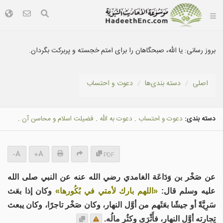
بروز رسانی:
يا الله، صبحگاهان را برای امتم خجسته و پربرکت بگردان.
اصلی
دسته بندى‌ها
دعوت و احتساب
دسته بندی:
دعوت و احتساب
.
دعوت به الله
.
فضيلت اسلام و محاسن آن
.
-
+
PDF
عن صَخْر بن وَدَاعَة الغامدي رضي الله عنه عن النبي صلى الله
عليه وسلم قال:
«اللهم بارك لأمتي في بُكُورها»
وكان إذا بعَث
سَرِيَّةً أو جيشًا بعَثَهم من أوَّل النهار، وكان صَخْر تاجرًا، وكان يبعث
تِجارته أوَّل النهار، فأَثْرَى وكثُر مالُه.