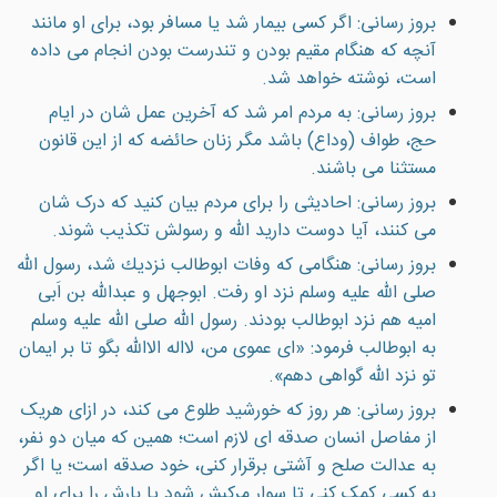
بروز رسانی: اگر كسى بيمار شد يا مسافر بود، براى او مانند
آنچه كه هنگام مقيم بودن و تندرست بودن انجام مى داده
است، نوشته خواهد شد.
بروز رسانی: به مردم امر شد كه آخرين عمل شان در ايام
حج، طواف (وداع) باشد مگر زنان حائضه كه از اين قانون
مستثنا می باشند.
بروز رسانی: احاديثی را برای مردم بيان کنيد که درک شان
می کنند، آيا دوست داريد الله و رسولش تکذيب شوند.
بروز رسانی: هنگامی كه وفات ابوطالب نزديك شد، رسول الله
صلى الله عليه وسلم نزد او رفت. ابوجهل و عبدالله بن اَبی
اميه هم نزد ابوطالب بودند. رسول الله صلى الله عليه وسلم
به ابوطالب فرمود: «ای عموی من، لااله الاالله بگو تا بر ايمان
تو نزد الله گواهی دهم».
بروز رسانی: هر روز که خورشيد طلوع می کند، در ازای هريک
از مفاصل انسان صدقه ای لازم است؛ همين که ميان دو نفر،
به عدالت صلح و آشتی برقرار کنی، خود صدقه است؛ يا اگر
به کسی کمک کنی تا سوار مرکبش شود يا بارش را برای او