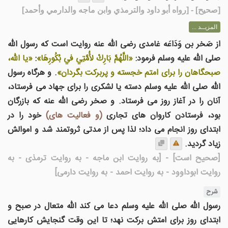
[
صحيح
] - [رواه أبو داود والترمذي وابن ماجه والدارمي وأحمد]
المزيــد ...
از صَخر بن وَدَاعَه غامدی رضی الله عنه روایت است که رسول الله
صلى الله عليه وسلم فرمود:
«اللَّهُمَّ بَارِكْ لأُمَّتِي في بُكُورِهَا»
:
«يا الله،
صبحگاهان را برای امتم خجسته و پربرکت بگردان»
. و هرگاه رسول
الله صلى الله عليه وسلم دسته يا لشکری را برای جهاد می فرستاد،
آنان را در آغاز روز می فرستاد. و صخر رضی الله عنه که بازرگان
بود، فرستادن کاروان های تجاری
(و فعاليت های)
خود را در
ابتدای روز انجام می داد؛ لذا پس از مدتی ثروتمند شد و اموالش
زياد گرديد.
[صحیح است]
- [به روایت ابن ماجه - به روایت ترمذی - به
روایت ابوداوود - به روایت احمد - به روایت دارمی]
شرح
رسول الله صلی الله علیه وسلم دعا می کند الله متعال در صبح و
ابتدای روز برای امتش برکت نهد؛ تا این وقت گنجایش کارهایی