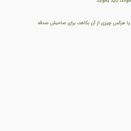
نَد، بايد بخوابد.
ست يا هرکس چيزی از آن بکاهد، برای صاحبش صدقه