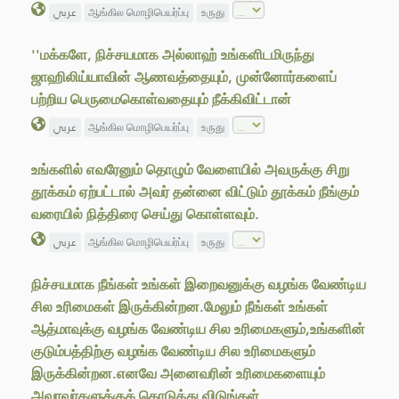
عربي
ஆங்கில மொழிபெயர்ப்பு
உருது
''மக்களே, நிச்சயமாக அல்லாஹ் உங்களிடமிருந்து
ஜாஹிலிய்யாவின் ஆணவத்தையும், முன்னோர்களைப்
பற்றிய பெருமைகொள்வதையும் நீக்கிவிட்டான்
عربي
ஆங்கில மொழிபெயர்ப்பு
உருது
உங்களில் எவரேனும் தொழும் வேளையில் அவருக்கு சிறு
தூக்கம் ஏற்பட்டால் அவர் தன்னை விட்டும் தூக்கம் நீங்கும்
வரையில் நித்திரை செய்து கொள்ளவும்.
عربي
ஆங்கில மொழிபெயர்ப்பு
உருது
நிச்சயமாக நீங்கள் உங்கள் இறைவனுக்கு வழங்க வேண்டிய
சில உரிமைகள் இருக்கின்றன.மேலும் நீங்கள் உங்கள்
ஆத்மாவுக்கு வழங்க வேண்டிய சில உரிமைகளும்,உங்களின்
குடும்பத்திற்கு வழங்க வேண்டிய சில உரிமைகளும்
இருக்கின்றன.எனவே அனைவரின் உரிமைகளையும்
அவரவர்களுக்குக் கொடுத்து விடுங்கள்