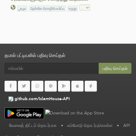
عربي
ஆங்கில மொழிபெயர்ப்பு
உருது
தபால் பட்டியலில் பதிவு செய்தல்
பதிவு செய்தல்
github.com/IslamHouse-API
வேலைத் திட்டம் தொடர்பாக
•
எம்மோடு தொடர்புகொள்ள
•
API