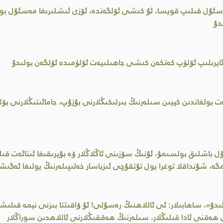
ا مەسئۇل قىلىپ قويسا، ئۇ كىشى ئۆلگەندە، ئۆزى ئىشلىرىغا مەسئۇل ب
دۇ
 ئايرىلىپ ئۆلۈپ كەتكەن كىشى جاھىلىيەت ئۆلۈمىدە ئۆلگەن بولىدۇ
ەت بولغاندىن كېيىن سىلەرنىڭ بىرلىكىڭلارنى بۇزۇپ، جامائىتىڭلارنى 
 قۇل باشلىق بولسىمۇ، ئۇنىڭ سۆزىنى ئاڭلاڭلار ۋە بۇيرىقىغا ئىتائەت قىل
مگە، شۇنداقلا توغرا يول تۇتقۇچى ئىزباسار خەلىپىلەرنىڭ يولىغا ئەگىشى
لىدۇ»، ساھابىلار: ئى ئاللاھنىڭ رەسۇلى! ئۇ ۋاقىتتا بىزنى نېمە قىلىشق
ەقنى ئادا قىلىڭلار، سىلەرنىڭ ھەققىڭلارنى ئاللاھدىن سوراڭلار