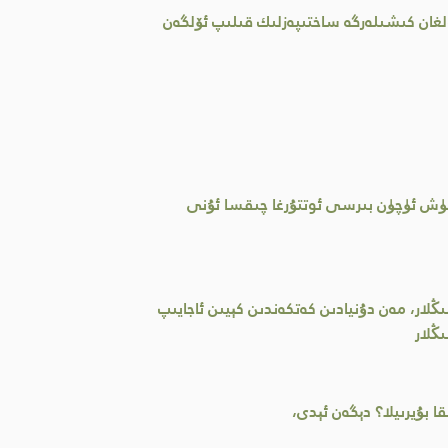
ولغان كىشىلەرگە ساختىپەزلىك قىلىپ ئۆلگەن
بۆلۈش ئۈچۈن بىرسى ئوتتۇرغا چىقسا ئۇنى
ىڭلار، مەن دۇنيادىن كەتكەندىن كېيىن ئاجايىپ
ڭلار
ا بۇيرىيلا؟ دېگەن ئېدى،