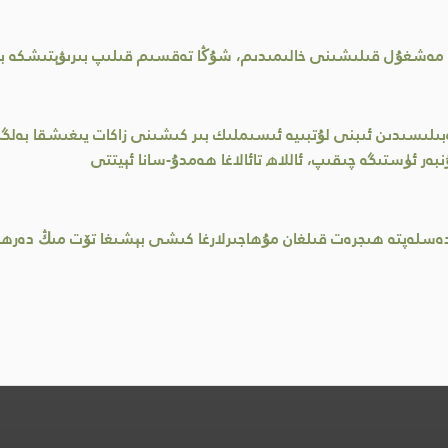
ىن مەشغۇل قىلىشىنى خالىمىدىم، شۇڭا تەقسىم قىلىپ بىرىۋېتىشكە ب
لىسىدىن ئىبنى لۇتبىيە ئىسىملىك بىر كىشىنى زاكات يىغىشقا بەلگىلى
ەر ئۈستىگە چىقىپ، ئاللاھ تائالاغا ھەمدۇ-سانا ئېيتتى
ا دەسلەپتە ھىجرەت قىلغان مۇھاجىرلارغا كىشى بېشىغا تۆت مىڭ دەر