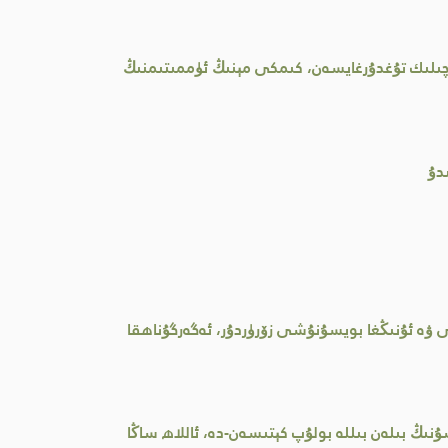
تچىلىك تۇغدۇرغايسەن، كىمكى مېنىڭ ئۈممىتىمنىڭ
دۇ
ۋە ئۇنىڭغا بويسۇنۇشى زۆرۈردۇر، ئەگەرگۇناھقا
نىڭ بىلەن بىللە بولۇپ كېتىسەن-دە، ئاللاھ ساڭا