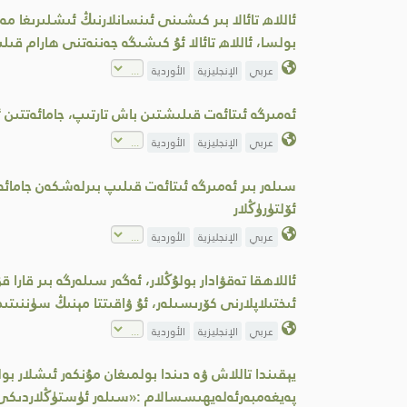
ئاللاھ تائالا بىر كىشىنى ئىنسانلارنىڭ ئىشلىرىغ
بولسا، ئاللاھ تائالا ئۇ كىشىگە جەننەتنى ھارام قىلى
عربي
الإنجليزية
الأوردية
ئەمىرگە ئىتائەت قىلىشتىن باش تارتىپ، جامائەتتىن
عربي
الإنجليزية
الأوردية
سىلەر بىر ئەمىرگە ئىتائەت قىلىپ بىرلەشكەن جامائ
ئۆلتۈرۈڭلار
عربي
الإنجليزية
الأوردية
ئاللاھقا تەقۋادار بولۇڭلار، ئەگەر سىلەرگە بىر قارا
ئىختىلاپلارنى كۆرىسىلەر، ئۇ ۋاقىتتا مېنىڭ سۈننىتى
عربي
الإنجليزية
الأوردية
يېقىندا تاللاش ۋە دىندا بولمىغان مۇنكەر ئىشلار بو
پەيغەمبەرئەلەيھىسسالام :«سىلەر ئۈستۈڭلاردىكى ھ