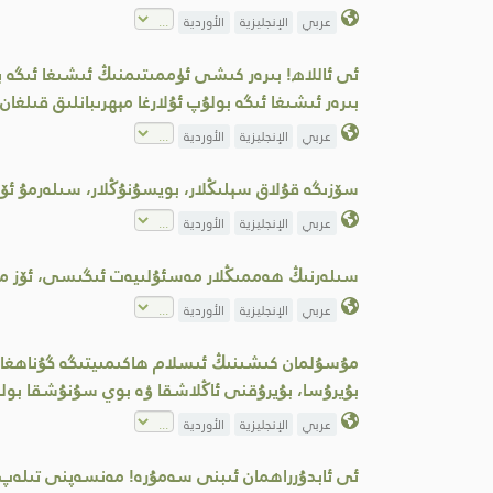
عربي
الإنجليزية
الأوردية
ئى ئاللاھ! بىرەر كىشى ئۈممىتىمنىڭ ئىشىغا ئىگە
بىرەر ئىشىغا ئىگە بولۇپ ئۇلارغا مېھرىبانلىق قىلغا
عربي
الإنجليزية
الأوردية
سۆزىگە قۇلاق سېلىڭلار، بويسۇنۇڭلار، سىلەرمۇ ئۆز 
عربي
الإنجليزية
الأوردية
سىلەرنىڭ ھەممىڭلار مەسئۇلىيەت ئىگىسى، ئۆز مە
عربي
الإنجليزية
الأوردية
مۇسۇلمان كىشىنىڭ ئىسلام ھاكىمىيتىگە گۇناھغا ب
بۇيرۇسا، بۇيرۇقنى ئاڭلاشقا ۋە بوي سۇنۇشقا بولم
عربي
الإنجليزية
الأوردية
ئى ئابدۇرراھمان ئىبنى سەمۇرە! مەنسەپنى تىلەپ قو