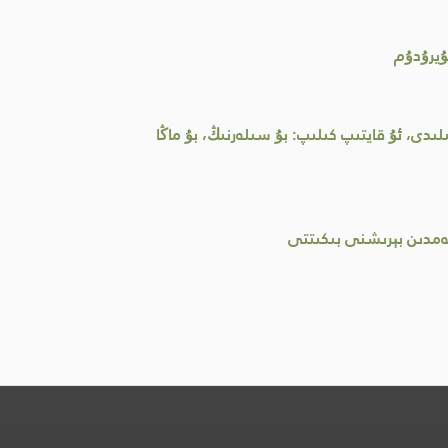
ۇيرۇدۇم
دى، ئۇ قايتىپ كىلىپ: بۇ سىلەرنىڭ، بۇ ماڭا
ھەمدىن بېرىشنى بىكىتتى