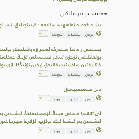
ھەدىسلەر تىزىملىكى
بىز پەيغەمبەرئەلەيھىسسالامغا: قېيىنچىلىق، ئاسانچى
عربي
الإنجليزية
الأوردية
يېقىنقى زاماندا سىلەرگە ئەمىر ۋە باشلىقلار بولىد
بولغانلىقى ئۈچۈن ئىنكار قىلىسىلەر، ئۇنىڭ چەكلەن
خاتالىقتىن ساقلىنىپ قالىدۇ، لېكىن ئۇنىڭغا رازى
عربي
الإنجليزية
الأوردية
دىن سەمىمىيەتتۇر
عربي
الإنجليزية
الأوردية
ئى ئاللاھ! كىمكى مېنىڭ ئۈممىتىمنىڭ ئىشىدىن بىر
ئىشىدىن بىر ئىشقا ئىگە بولۇپ، ئۇلارغا مېھرىبان
عربي
الإنجليزية
الأوردية