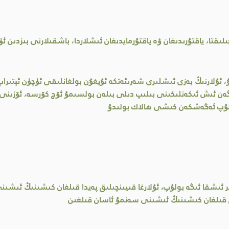
لىقتا، ياقتۇرىدىغان ۋە ياقتۇرمايدىغان ئىشلاردا، باشقىلارنى بىزدىن 
ۇ، ئۇلارنىڭ بەزى ئىشلىرى شەرىئەتكە ئۇيغۇن بولغانلىقى ئۈچۈن ئېتىر
گەن ئىش ئىكەنلىكىنى بىلىپ دىلى بىلەن بولسىمۇ ئۆچ كۆرسە، ئۆزىنى پ
 بولۇپ ئەگەشكەن كىشى ھالاك بولىدۇ
 ئىشقا ئىگە بولۇپ، ئۇلارغا قىيىنچىلىق پەيدا قىلغان كىشىنىڭ ئىشى
لىق قىلغان كىشىنىڭ ئىشىنى سەنمۇ ئاسان قىلغىن