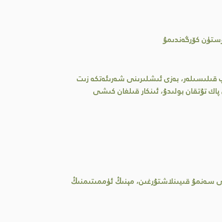
ئۈستۈن كۆرگەندىمۇ
اپ قىلىسىلەر، بەزى ئىشلىرىنى شەرىئەتكە زىت
اك تۇتقان بولىدۇ، ئىنكار قىلغان كىشى
نى سەنمۇ قىيىنلاشتۇرغىن، مېنىڭ ئۈممىتىمنىڭ