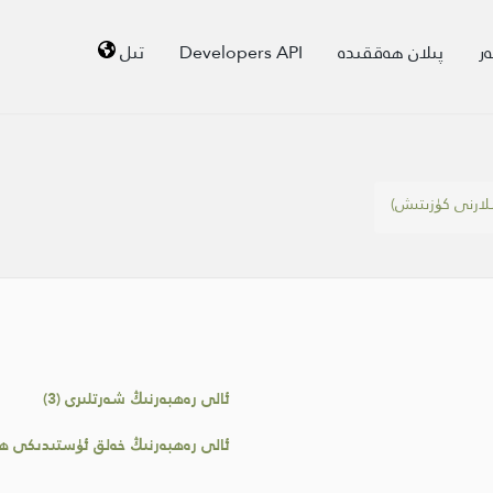
ر
پىلان ھەققىدە
Developers API
تىل
لارنى كۈزىتىش)
ئالى رەھبەرنىڭ شەرتلىرى (3)
ئالى رەھبەرنىڭ خەلق ئۈستىدىكى ھە