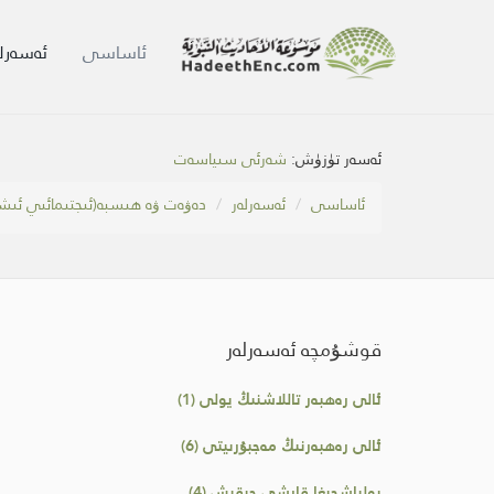
ئاساسى
ئەسەرلە
ئەسەر تۈزۈش:
شەرئى سىياسەت
ئاساسى
ئەسەرلەر
دەۋەت ۋە ھىسبە(ئىجتىمائىي ئىش
قوشۇمچە ئەسەرلەر
ئالى رەھبەر تاللاشنىڭ يولى (1)
ئالى رەھبەرنىڭ مەجبۇرىيتى (6)
يولباشچىغا قارشى چىقىش (4)