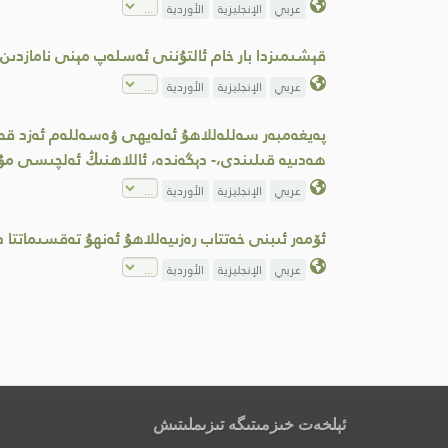
عربي
الإنجليزية
الأوردية
قېشىمىزدا بار خام ئالتۇننى ئەسلەپ مېنى نامازد
عربي
الإنجليزية
الأوردية
پەيغەمبەر سەللەللاھۇ ئەلەيھى ۋەسەللەم ئەزد قەبى
ھەدىيە قىلىندى،- دېگەندە، ئاللاھنىڭ ئەلچىسى مۇنب
عربي
الإنجليزية
الأوردية
ئۆمەر ئىبنى خەتتاب رەزىيەللاھۇ ئەنھۇ تەقسىماتت
عربي
الإنجليزية
الأوردية
ئېلخەت خىزمىتىگە تىزىملىتىش