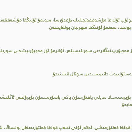
 بولۇپ ئۇلارغا مۇشەققەتچىلىك تۇغدۇرسا، سەنمۇ ئۇنىڭغا مۇشەققە
ن بولسا، سەنمۇ ئۇنىڭغا مېھرىبان بولغايسەن
مەجبۇرىيىتىڭلاردىن سورىلىسىلەر، ئۇلارمۇ ئۆز مەجبۇرىيىتىدىن سورىلى
سئۇلىيەت دائىرىسىدىن سوئال قىلىنىدۇ
ۇيرىمىسىلا مەيلى ياقتۇرسۇن ياكى ياقتۇرمىسۇن بۇيرۇقنى ئاڭلىشى 
ايدۇ
لغا كەلتۈرمىگىن، ئەگەر ئۇنى تىلەپ قولغا كەلتۈرىدىغان بولساڭ، شۇ