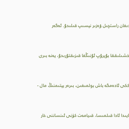
ىغان راستچىل ۋەزىر نېسىپ قىلىدۇ. ئەگەر
شىلىققا بۇيرۇپ ئۇنىڭغا قىزىقتۇرىدۇ، يەنە بىرى
ى ئادەمگە باش بولمىغىن، بىرەر يېتىمنىڭ مال -
يىدا ئادا قىلمىسا، قىيامەت كۈنى ئىنساننى خار