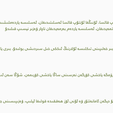
لىپ قالسا، ئۇنىڭغا ئۇنتۇپ قالسا ئەسلىتىدىغان، ئەسلىسە ياردەملىشىد
ەيدىغان، ئەسلىسە ياردەم بەرمەيدىغان ناچار ۋەزىر نېسىپ قىلىدۇ
ى بىر خەلىپىنى تىكلىسە ئۇلارنىڭ ئىككى خىل سىردىشى بولىدۇ، بىرى ياخ
ۆزۈمگە ياخشى كۆرگەن نەرسىنى ساڭا ياخشى كۆرىمەن، شۇڭا سەن ئىكك
دېگەن ئامانەتتۇر ۋە ئۇنى ئۆز ھەققىدە قولىغا ئېلىپ، ۋەزىپىسىنى جا