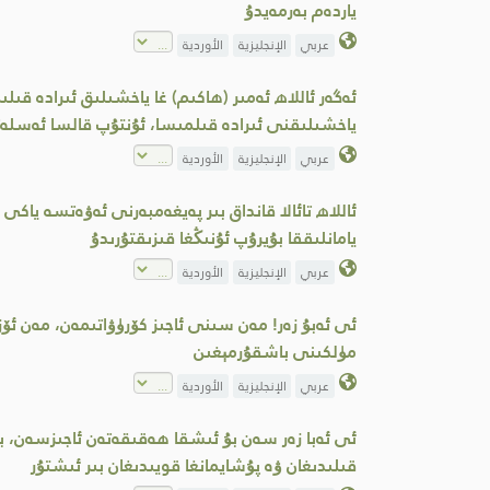
ياردەم بەرمەيدۇ
عربي
الإنجليزية
الأوردية
ئەگەر ئاللاھ ئەمىر (ھاكىم) غا ياخشىلىق ئىرادە قى
ياخشىلىقنى ئىرادە قىلمىسا، ئۇنتۇپ قالسا ئەسلەتم
عربي
الإنجليزية
الأوردية
ئاللاھ تائالا قانداق بىر پەيغەمبەرنى ئەۋەتسە ياك
يامانلىققا بۇيرۇپ ئۇنىڭغا قىزىقتۇرىدۇ
عربي
الإنجليزية
الأوردية
ئى ئەبۇ زەر! مەن سىنى ئاجىز كۆرۈۋاتىمەن، مەن ئ
مۈلكىنى باشقۇرمېغىن
عربي
الإنجليزية
الأوردية
ئى ئەبا زەر سەن بۇ ئىشقا ھەقىقەتەن ئاجىزسەن، بۇ 
قىلىدىغان ۋە پۇشايمانغا قويىدىغان بىر ئىشتۇر