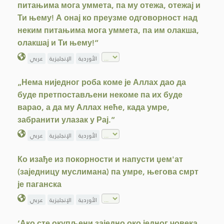
питањима мога уммета, па му отежа, отежај и
Ти њему! А онај ко преузме одговорност над
неким питањима мога уммета, па им олакша,
олакшај и Ти њему!“
الأوردية
الإنجليزية
عربي
„Нема ниједног роба коме је Аллах дао да
буде претпостављени некоме па их буде
варао, а да му Аллах неће, када умре,
забранити улазак у Рај.”
الأوردية
الإنجليزية
عربي
Ко изађе из покорности и напусти џем'ат
(заједницу муслимана) па умре, његова смрт
је паганска
الأوردية
الإنجليزية
عربي
‘Ако сте окупљени заједно око једног човека,