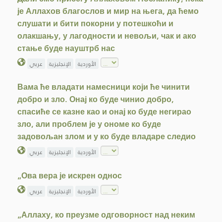
је Аллахов благослов и мир на њега, да ћемо
слушати и бити покорни у потешкоћи и
олакшању, у лагодности и невољи, чак и ако
стање буде науштрб нас
الأوردية
الإنجليزية
عربي
Вама ће владати намесници који ће чинити
добро и зло. Онај ко буде чинио добро,
спасиће се казне као и онај ко буде негирао
зло, али проблем је у ономе ко буде
задовољан злом и у ко буде владаре следио
الأوردية
الإنجليزية
عربي
„Ова вера је искрен однос
الأوردية
الإنجليزية
عربي
„Аллаху, ко преузме одговорност над неким