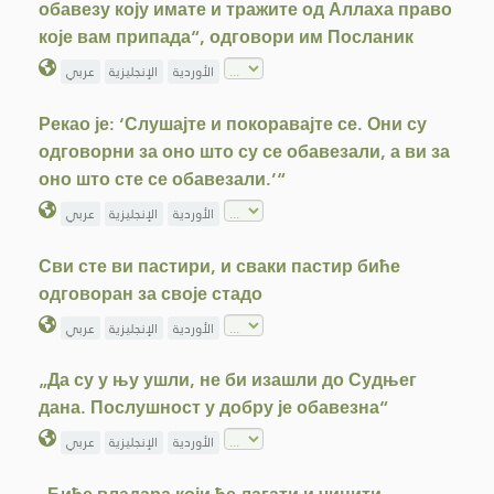
обавезу коју имате и тражите од Аллаха право
које вам припада“, одговори им Посланик
الأوردية
الإنجليزية
عربي
Рекао је: ‘Слушајте и покоравајте се. Они су
одговорни за оно што су се обавезали, а ви за
оно што сте се обавезали.’“
الأوردية
الإنجليزية
عربي
Сви сте ви пастири, и сваки пастир биће
одговоран за своје стадо
الأوردية
الإنجليزية
عربي
„Да су у њу ушли, не би изашли до Судњег
дана. Послушност у добру је обавезна“
الأوردية
الإنجليزية
عربي