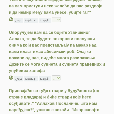
па вам приступи неко желећи да вас раздвоји
и да немир међу вама унесе, убијте га!’“
الأوردية
الإنجليزية
عربي
Опоручујем вам да се бојите Узвишеног
Аллаха, те да будете покорни и послушни
онима који вас представљају па макар над
вама власт имао абесински роб. Онај ко
поживи од вас, видеће многа разилажења.
Држите се мога суннета и суннета праведних и
упућених халифа
الأوردية
الإنجليزية
عربي
Присвајаће се туђе ствари у будућности (од
стране владара) и биће ствари које ћете
осуђивати.“ "Аллахов Посланиче, шта нам
наређујеш?“, упиташе асхаби. "Извршавајте