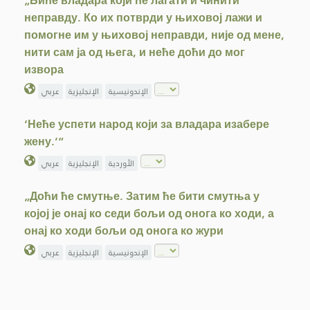
„Биће владара који ће лагати и чинити
неправду. Ко их потврди у њиховој лажи и
помогне им у њиховој неправди, није од мене,
нити сам ја од њега, и неће доћи до мог
извора
الإندونيسية
الإنجليزية
عربي
‘Неће успети народ који за владара изабере
жену.’“
الأوردية
الإنجليزية
عربي
„Доћи ће смутње. Затим ће бити смутња у
којој је онај ко седи бољи од онога ко ходи, а
онај ко ходи бољи од онога ко жури
الإندونيسية
الإنجليزية
عربي