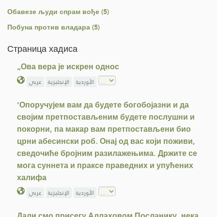
Обавезе људи спрам вође (5)
Побуна против владара (5)
Страница хадиса
„Ова вера је искрен однос
الأوردية
الإنجليزية
عربي
‘Опоручујем вам да будете богобојазни и да
својим претпостављеним будете послушни и
покорни, па макар вам претпостављени био
црни абесински роб. Онај од вас који поживи,
сведочиће бројним разилажењима. Држите се
мога суннета и праксе праведних и упућених
халифа
الأوردية
الإنجليزية
عربي
Дали смо присегу Аллаховом Посланику, нека