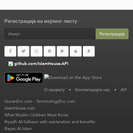
Регистрација на мејлинг листу
Регистрација
github.com/IslamHouse-API
О пројекту
•
Контактирајте нас
•
API
QuranEnc.com
-
TerminologyEnc.com
IslamHouse.com
What Muslim Children Must Know
Riyadh Al-Salheen with explanation and benefits
Bayan Al-Islam