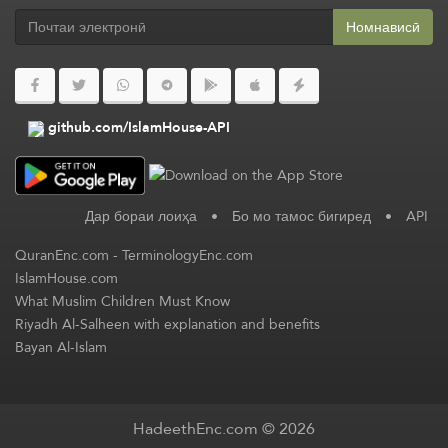
Номнависӣ
github.com/IslamHouse-API
Дар бораи лоиҳа
•
Бо мо тамос бигиред
•
API
QuranEnc.com
-
TerminologyEnc.com
IslamHouse.com
What Muslim Children Must Know
Riyadh Al-Salheen with explanation and benefits
Bayan Al-Islam
HadeethEnc.com © 2026