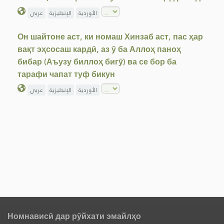
الأوردية
الإنجليزية
عربي
Он шайтоне аст, ки номаш Хинзаб аст, пас ҳар
вақт эҳсосаш кардӣ, аз ӯ ба Аллоҳ паноҳ
бибар (Аъузу биллоҳ бигӯ) ва се бор ба
тарафи чапат туф бикун
الأوردية
الإنجليزية
عربي
Номнависӣ дар рӯйхати эмайлҳо