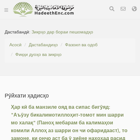
Дастабандӣ:
Зикрҳо дар бораи пешомадҳо
Асосӣ
Дастабандиҳо
Фазоил ва одоб
Фиқҳи дуоҳо ва зикрҳо
Рӯйхати ҳадисҳо
Ҳар кӣ ба манзиле ояд ва сипас бигӯяд:
"Аъӯзу бикалимотиллоҳит-томот мин шарри
мо халақ" (Паноҳ мебарам ба калимаҳои
комили Аллоҳ аз шарри он чи офаридааст), то
замоне, ки онҷо аст ба ӯ зиёне нахоҳад расид