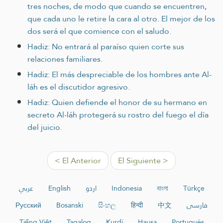
tres noches, de modo que cuando se encuentren,
que cada uno le retire la cara al otro. El mejor de los
dos será el que comience con el saludo.
Hadiz: No entrará al paraíso quien corte sus
relaciones familiares.
Hadiz: El más despreciable de los hombres ante Al-
láh es el discutidor agresivo.
Hadiz: Quien defiende el honor de su hermano en
secreto Al-láh protegerá su rostro del fuego el día
del juicio.
< El Anterior
El Siguiente >
عربي
English
اردو
Indonesia
বাংলা
Türkçe
Русский
Bosanski
සිංහල
हिन्दी
中文
فارسی
Tiếng Việt
Tagalog
Kurdî
Hausa
Português