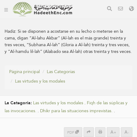
Hadiz:
Si se disponen a acostarse en su lecho o meterse en la
cama, digan “Al-lahu Akbar” (Al-lah es el más grande) treinta y
tres veces, “Subhana Al-lah” (Gloria a Al-lah) treinta y tres veces,
y “Al-hamdu lil-lah” (Alabado sea Al-lah) otras treinta y tres veces.
Página principal
Las Categorías
Las virtudes y los modales
La Categoría:
Las virtudes y los modales
.
Fiqh de las súplicas y
las invocaciones.
.
Dhikr para las situaciones imprevistas.
.
PDF
+
-