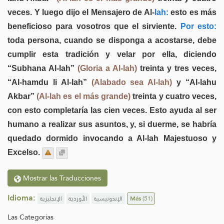
veces. Y luego dijo el Mensajero de Al-
lah:
esto es más
beneficioso para vosotros que el sirviente.
Por esto:
toda persona, cuando se disponga a acostarse, debe
cumplir esta tradición y velar por ella, diciendo
“Subhana Al-lah”
(Gloria a Al-lah)
treinta y tres veces,
“Al-hamdu li Al-lah”
(Alabado sea Al-lah)
y “Al-lahu
Akbar”
(Al-lah es el más grande)
treinta y cuatro veces,
con esto completaría las cien veces. Esto ayuda al ser
humano a realizar sus asuntos, y, si duerme, se habría
quedado dormido invocando a Al-lah Majestuoso y
Excelso.
Mostrar las Traducciones
Idioma:
الإنجليزية
الأوردية
الإندونيسية
Más
(51)
Las Categorías