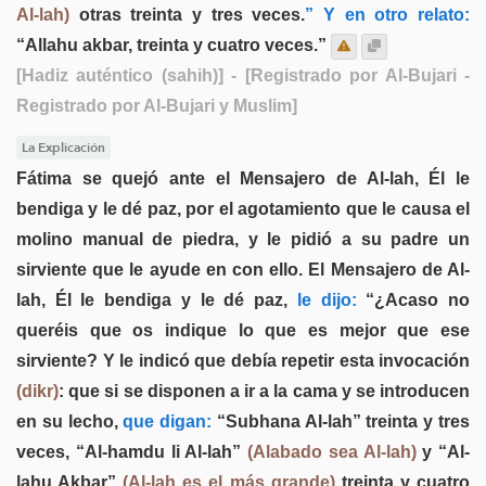
Al-lah)
otras treinta y tres veces.
” Y en otro relato:
“Allahu akbar, treinta y cuatro veces.”
[Hadiz auténtico (sahih)]
- [Registrado por Al-Bujari -
Registrado por Al-Bujari y Muslim]
La Explicación
Fátima se quejó ante el Mensajero de Al-lah, Él le
bendiga y le dé paz, por el agotamiento que le causa el
molino manual de piedra, y le pidió a su padre un
sirviente que le ayude en con ello. El Mensajero de Al-
lah, Él le bendiga y le dé paz,
le dijo:
“¿Acaso no
queréis que os indique lo que es mejor que ese
sirviente? Y le indicó que debía repetir esta invocación
(dikr)
: que si se disponen a ir a la cama y se introducen
en su lecho,
que digan:
“Subhana Al-lah” treinta y tres
veces, “Al-hamdu li Al-lah”
(Alabado sea Al-lah)
y “Al-
lahu Akbar”
(Al-lah es el más grande)
treinta y cuatro