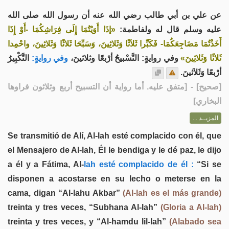
عن علي بن أبي طالب رضي الله عنه أن رسول الله صلى الله
عليه وسلم قال له ولفاطمة:
«إذَا أَوَيْتُمَا إِلَى فِرَاشِكُمَا -أَوْ إِذَا
أَخَذْتُمَا مَضَاجِعَكُمَا- فَكَبِّرا ثَلاَثًا وَثَلاثِينَ، وَسَبِّحَا ثَلاثًا وَثَلاثِينَ، واحْمِدا
ثَلاثًا وَثَلاثِينَ»
وفي روايةٍ: التَّسْبيحُ أرْبعًا وثلاثينَ،
وفي روايةٍ:
التَّكْبِيرُ
أرْبعًا وَثَلاَثينَ.
] - [متفق عليه. أما رواية أن التسبيح أربع وثلاثون فراوها
صحيح
[
البخاري]
المزيــد ...
Se transmitió de Alí, Al-lah esté complacido con él, que
el Mensajero de Al-lah, Él le bendiga y le dé paz, le dijo
a él y a Fátima, Al-
lah esté complacido de él :
“Si se
disponen a acostarse en su lecho o meterse en la
cama, digan “Al-lahu Akbar”
(Al-lah es el más grande)
treinta y tres veces, “Subhana Al-lah”
(Gloria a Al-lah)
treinta y tres veces, y “Al-hamdu lil-lah”
(Alabado sea