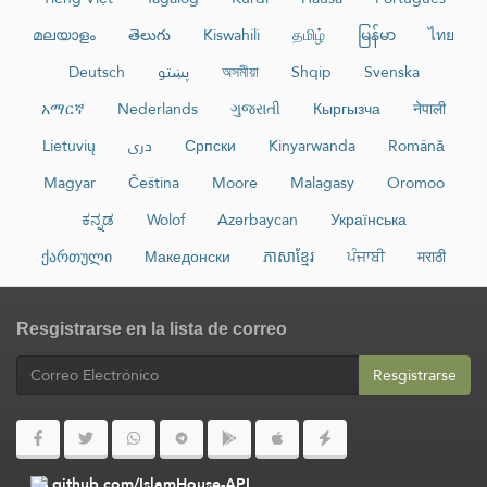
മലയാളം
తెలుగు
Kiswahili
தமிழ்
မြန်မာ
ไทย
Deutsch
پښتو
অসমীয়া
Shqip
Svenska
አማርኛ
Nederlands
ગુજરાતી
Кыргызча
नेपाली
Lietuvių
دری
Српски
Kinyarwanda
Română
Magyar
Čeština
Moore
Malagasy
Oromoo
ಕನ್ನಡ
Wolof
Azərbaycan
Українська
ქართული
Македонски
ភាសាខ្មែរ
ਪੰਜਾਬੀ
मराठी
Resgistrarse en la lista de correo
Resgistrarse
github.com/IslamHouse-API