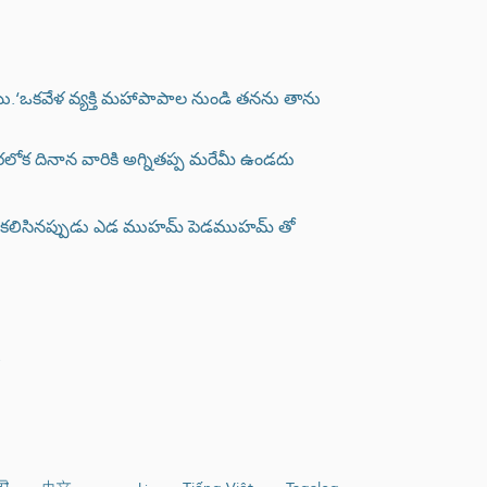
.‘ఒకవేళ వ్యక్తి మహాపాపాల నుండి తనను తాను
రలోక దినాన వారికి అగ్నితప్ప మరేమీ ఉండదు
రు కలిసినప్పుడు ఎడ ముహమ్ పెడముహమ్ తో
.