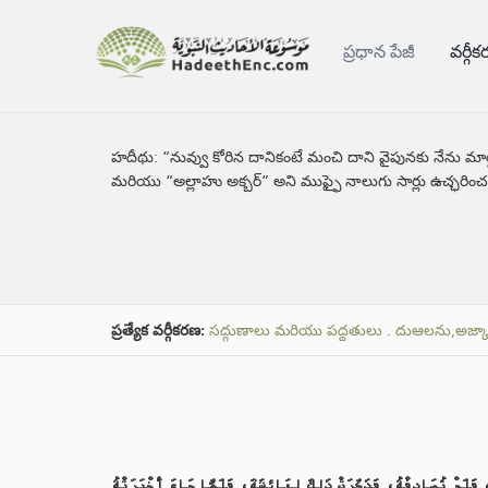
ప్రధాన పేజీ
వర్గీ
హదీథు:
“నువ్వు కోరిన దానికంటే మంచి దాని వైపునకు నేను మార
మరియు “అల్లాహు అక్బర్” అని ముఫ్ఫై నాలుగు సార్లు ఉచ్ఛరించ
ప్రత్యేక వర్గీకరణ:
సద్గుణాలు మరియు పద్దతులు
.
దుఆలను,అజ్కార
َلَمْ تُصَادِفْهُ، فَذَكَرَتْ ذَلِكَ لِعَائِشَةَ، فَلَمَّا جَاءَ أَخْبَرَتْهُ