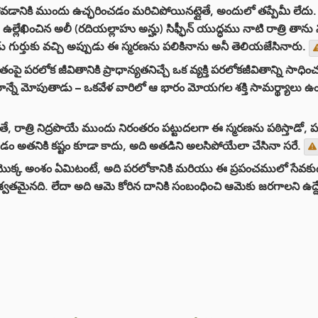
పోవడానికి ముందు ఉచ్ఛరించడం మరిచిపోయినట్లైతే, అందులో తప్పేమీ లేదు. 
్లేఖించిన అలీ (రదియల్లాహు అన్హు) సిఫ్ఫీన్ యుద్ధము నాటి రాత్రి తా
గుర్తుకు వచ్చి అప్పుడు ఈ స్మరణను పలికినాను అనీ తెలియజేసినారు.
పై పరలోక జీవితానికి ప్రాధాన్యతనిచ్చే ఒక వ్యక్తి పరలోకజీవితాన్ని సాధిం
ాన్నే మోపుతాడు – ఒకవేళ వారిలో ఆ భారం మోయగల శక్తి సామర్థ్యాల
ే, రాత్రి నిద్రపొయే ముందు నిరంతరం పట్టుదలగా ఈ స్మరణను పఠిస్తాడో, 
ం అతనికి కష్టం కూడా కాదు, అది అతడిని అలసిపోయేలా చేసినా సరే.
క్క అంశం ఏమిటంటే, అది పరలోకానికి మరియు ఈ ప్రపంచములో సేవకుడి
ైనది. లేదా అది ఆమె కోరిన దానికి సంబంధించి ఆమెకు జరగాలని ఉద్దేశి