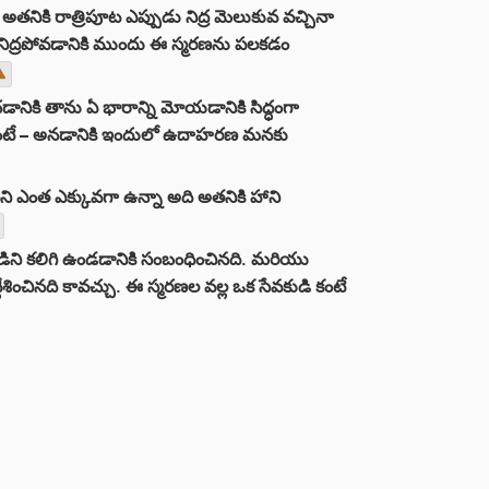
అతనికి రాత్రిపూట ఎప్పుడు నిద్ర మెలుకువ వచ్చినా
ను నిద్రపోవడానికి ముందు ఈ స్మరణను పలకడం
చడానికి తాను ఏ భారాన్ని మోయడానికి సిద్ధంగా
ు ఉంటే – అనడానికి ఇందులో ఉదాహరణ మనకు
పని ఎంత ఎక్కువగా ఉన్నా అది అతనికి హాని
ని కలిగి ఉండడానికి సంబంధించినది. మరియు
ంచినది కావచ్చు. ఈ స్మరణల వల్ల ఒక సేవకుడి కంటే