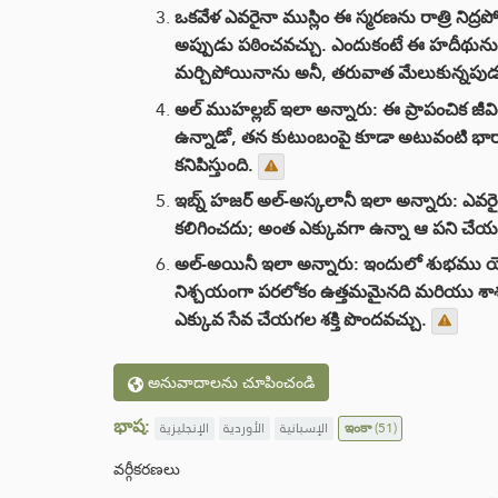
ఒకవేళ ఎవరైనా ముస్లిం ఈ స్మరణను రాత్రి నిద్ర
అప్పుడు పఠించవచ్చు. ఎందుకంటే ఈ హదీథును ఉల
మర్చిపోయినాను అనీ, తరువాత మేలుకున్నపుడు 
అల్ ముహల్లబ్ ఇలా అన్నారు: ఈ ప్రాపంచిక జీవితం
ఉన్నాడో, తన కుటుంబంపై కూడా అటువంటి భార
కనిపిస్తుంది.
ఇబ్న్ హజర్ అల్-అస్కలానీ ఇలా అన్నారు: ఎవరైత
కలిగించదు; అంత ఎక్కువగా ఉన్నా ఆ పని చేయడ
అల్-అయినీ ఇలా అన్నారు: ఇందులో శుభము యొ
నిశ్చయంగా పరలోకం ఉత్తమమైనది మరియు శాశ్వతమ
ఎక్కువ సేవ చేయగల శక్తి పొందవచ్చు.
అనువాదాలను చూపించండి
భాష:
الإنجليزية
الأوردية
الإسبانية
ఇంకా
(51)
వర్గీకరణలు