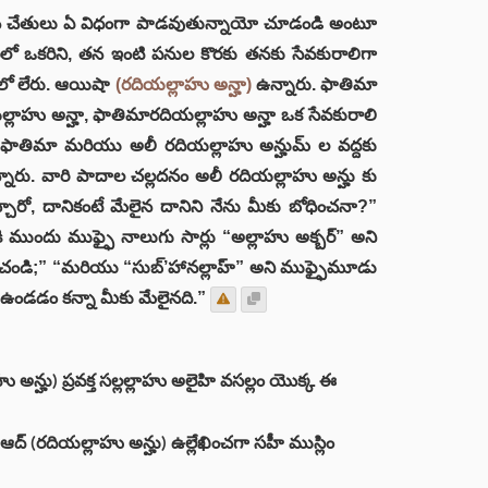
 చేతులు ఏ విధంగా పాడవుతున్నాయో చూడండి అంటూ
వారిలో ఒకరిని, తన ఇంటి పనుల కొరకు తనకు సేవకురాలిగా
ంటిలో లేరు. ఆయిషా
(రదియల్లాహు అన్హా)
ఉన్నారు. ఫాతిమా
యల్లాహు అన్హా, ఫాతిమారదియల్లాహు అన్హా ఒక సేవకురాలి
్లం ఫాతిమా మరియు అలీ రదియల్లాహు అన్హుమ్ ల వద్దకు
న్నారు. వారి పాదాల చల్లదనం అలీ రదియల్లాహు అన్హు కు
చారో, దానికంటే మేలైన దానిని నేను మీకు బోధించనా?”
నికి ముందు ముఫ్ఫై నాలుగు సార్లు “అల్లాహు అక్బర్” అని
తించండి;” “మరియు “సుబ్’హానల్లాహ్” అని ముఫ్ఫైమూడు
ి ఉండడం కన్నా మీకు మేలైనది.”
్హు) ప్రవక్త సల్లల్లాహు అలైహి వసల్లం యొక్క ఈ
్ (రదియల్లాహు అన్హు) ఉల్లేఖించగా సహీ ముస్లిం