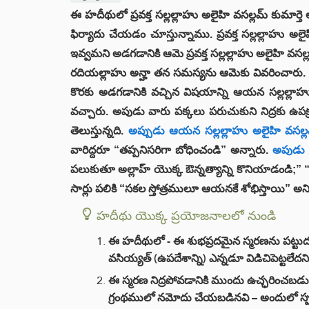
ఈ హదీథులో ప్రవక్త సల్లల్లాహు అలైహి వసల్లమ్ కుమార
ఫిర్యాదు చేయడం చూస్తున్నాము. ప్రవక్త సల్లల్లాహు అ
ఇవ్వమని అడగడానికి ఆమె ప్రవక్త సల్లల్లాహు అలైహి వసల్లం
రదియల్లాహు అన్హా తన సమస్యను ఆమెకు వివరించారు. ప్ర
కొరకు అడగడానికి వచ్చిన విషయాన్ని ఆయన సల్లల్లాహు
వచ్చారు. అపుడు వారు పక్కలు పరుచుకుని నిద్రకు ఉపక్
తెలుస్తున్నది.
అప్పుడు ఆయన సల్లల్లాహు అలైహి వసల్ల
వారిద్దరూ “తప్పనిసరిగా బోధించండి” అన్నారు.
అపుడు ప్
పలుకుతూ అల్లాహ్ యొక్క ఔన్నత్యాన్ని కొనియాడండి;”
సార్లు పలికి “సకల స్తోత్రములూ ఆయనకే శోభిస్తాయి” అన
హదీథు యొక్క ప్రయోజనాలలో నుండి
ఈ హదీథులో - ఈ శుభప్రదమైన స్మరణను పట్టుదలగ
వసియ్యత్ (ఉపదేశాన్ని) ఎన్నడూ విడిచిపెట్టలేద
ఈ స్మరణ నిద్రపోవడానికి ముందు ఉచ్ఛరించబడుత
గ్రంథములో నమోదు చేయబడినవి – అందులో స్పష