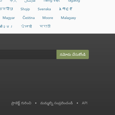
दी
中文
فارسی
Tiếng Việt
Tagalog
অসমীয়া
Shqip
Svenska
አማርኛ
Magyar
Čeština
Moore
Malagasy
សាខ្មែរ
ਪੰਜਾਬੀ
मराठी
నమోదు చేసుకోండి
ప్రాజెక్ట్ గురించి
•
మమ్మల్ని సంప్రదించండి
•
API