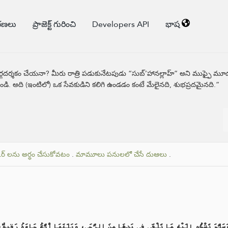
కరణలు
ప్రాజెక్ట్ గురించి
Developers API
భాష
్గదర్శకం చేయనా? మీరు రాత్రి పడుకునేటపుడు “సుబ్’హానల్లాహ్” అని ముఫ్ఫై మూడు
ండి. అది (ఇంటిలో) ఒక సేవకుడిని కలిగి ఉండడం కంటే మేలైనది, శుభప్రదమైనది.”
్ లను అర్ధం చేసుకోవటం
.
మామూలు పనులలో చేసే దుఆలు
.
لَّمَ تَشْكُو إِلَيْهِ مَا تَلْقَى فِي يَدِهَا مِنَ الرَّحَى، وَبَلَغَهَا أَنَّهُ جَاءَهُ رَقِيقٌ، ف