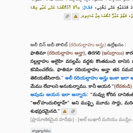
ْدَ قَدَمَيْهِ عَلَى بَطْنِي
فَقَالَ:
«أَلاَ أَدُلُّكُمَا عَلَى خَيْرٍ مِمَّا
.
ينَ، فَهُوَ خَيْرٌ لَكُمَا مِنْ خَادِمٍ
అలీ బిన్ అబీ తాలిబ్
(రదియల్లాహు అన్హు)
ఉల్లేఖనం :
ఫాతిమా
(రదియల్లాహు అన్హా)
, తిరగలి
(ఇసుర్రాయి)
కారణ
సల్లల్లాహు అలైహి వసల్లమ్ వద్దకు కొంతమంది బానిస 
కనిపించలేదు. ఫాతిమా రదియల్లాహు అన్హా తన సమస్యన
తెలియజేసినారు.
” అలీ రదియల్లాహు అన్హు ఇంకా ఇలా అ
మేము లేవాలని అనుకున్నాము. కానీ ఆయన “
(లేవకండి)
అపుడు ఆయన ఇలా అన్నారు:
“నువ్వు కోరిన దానికం
“అల్’హందులిల్లాహ్” అని ముఫ్ఫై మూడు సార్లు, మరి
శుభప్రదమైనది.”
[ప్రామాణికమైన హదీథు]
- [అల్ బుఖారీ మరియు ముస్లిం
వ్యాఖ్యానము