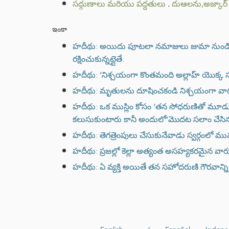
సద్గుణాలు మరియు పద్దతులు
.
దుఆలను,అజ్కార్ 
ఇంకా
హదీథు: అయిదు పూటలా నమాజులు జుమా నుండి జు
రక్షించుకున్నట్లైతే.
హదీథు: ‘నిశ్చయంగా కొంతమంది అల్లాహ్ యొక్క సం
హదీథు: మృతులను దూషించకండి నిశ్చయంగా వారు
హదీథు: ఒక ముస్లిం కోసం ‘తన సోధరుణితో మూడ
కలుసుకుంటారు కానీ అందులో'మొదట సలాం చేసి
హదీథు: తెగత్రెంపులు చేసుకునేవాడు స్వర్గంలో ముమ్మ
హదీథు: ప్రజల్లో కెల్లా అత్యంత అసహ్యకరమైన వా
హదీథు: ఏ వ్యక్తి అయితే తన సహోదరుణి గౌరవాన్ని రక