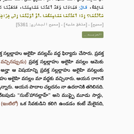
عَائِشَةُ،
قَالَ:
فَجَاءَنَا وَقَدْ أَخَذْنَا مَضَاجِعَنَا، فَذَهَبْنَا ،
سَأَلْتُمَا؟ إِذَا أَخَذْتُمَا مَضَاجِعَكُمَا -أَوْ أَوَيْتُمَا إِلَى فِرَاشِكُ»
] - [متفق عليه] - [صحيح البخاري: 5361]
صحيح
[
المزيــد ...
్లాహు అలైహి వసల్లమ్ వద్ద ఫిర్యాదు చేసారు. ప్రవక్త
వచ్చినప్పుడు)
ప్రవక్త సల్లల్లాహు అలైహి వసల్లం ఆమెకు
ా ఆ విషయాన్ని ప్రవక్త సల్లల్లాహు అలైహి వసల్లంకు
లల్లాహు అలైహి వసల్లం మా వద్దకు వచ్చినారు. ఆయన రాగానే
న్నారు. ఆయన పాదాల చల్లదనం నా ఉదరానికి తగిలినది.
నేటపుడు “సుబ్’హానల్లాహ్” అని ముఫ్ఫై మూడు సార్లు,
ి
(ఇంటిలో)
ఒక సేవకుడిని కలిగి ఉండడం కంటే మేలైనది,