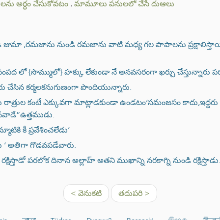
లను అర్ధం చేసుకోవటం
.
మామూలు పనులలో చేసే దుఆలు
మా ,రమజాను నుండి రమజాను వాటి మధ్య గల పాపాలను ప్రక్షాలిస్తాయి
పద లో {సొమ్ములో} హక్కు లేకుండా నే అనవసరంగా ఖర్చు చేస్తున్నారు ప
 చేసిన కర్మలకనుగుణంగా పొందియున్నారు.
ు రాత్రుల కంటే ఎక్కువగా మాట్లాడకుండా ఉండటం‘సమంజసం కాదు,ఇద్ద
నవాడే”ఉత్తముడు.
ాటికి కీ ప్రవేశించలేడు’
రు ‘ అతిగా గొడవపడేవారు.
్షిస్తాడో పరలోక దినాన అల్లాహ్ అతని ముఖాన్ని నరకాగ్ని నుండి రక్షిస్తాడు
< వెనుకటి
తదుపరి >