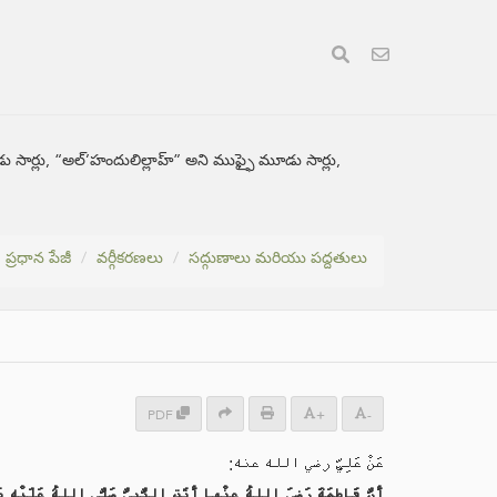
 సార్లు, “అల్’హందులిల్లాహ్” అని ముఫ్ఫై మూడు సార్లు,
ప్రధాన పేజీ
వర్గీకరణలు
సద్గుణాలు మరియు పద్దతులు
PDF
+
-
عَنْ عَلِيٍّ رضي الله عنه:
أَنَّ فَاطِمَةَ رَضيَ اللهُ عنْها أَتَتِ النَّبِيَّ صَلَّى اللهُ عَلَيْهِ وَسَ