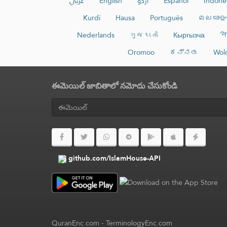
عربي
English
اردو
Español
Indone
Kurdî
Hausa
Português
മലയാളം
Nederlands
ગુજરાતી
Кыргызча
ने
Oromoo
ಕನ್ನಡ
Wol
ఈమెయిల్ జాబితాలో నమోదు చేసుకోండి
github.com/IslamHouse-API
QuranEnc.com
-
TerminologyEnc.com