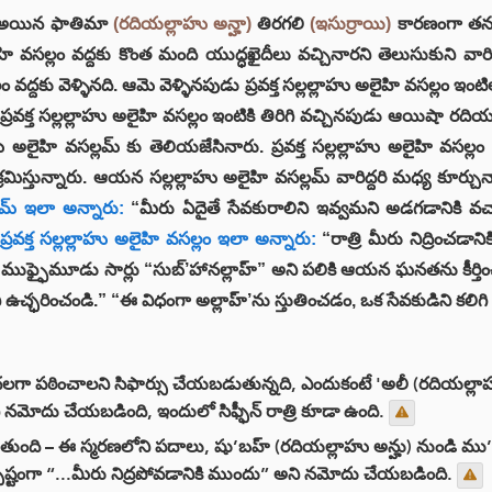
్తె అయిన ఫాతిమా
(రదియల్లాహు అన్హా)
తిరగలి
(ఇసుర్రాయి)
కారణంగా తన
లైహి వసల్లం వద్దకు కొంత మంది యుద్ధఖైదీలు వచ్చినారని తెలుసుకుని 
 వద్దకు వెళ్ళినది. ఆమె వెళ్ళినపుడు ప్రవక్త సల్లల్లాహు అలైహి వసల్లం ఇ
వక్త సల్లల్లాహు అలైహి వసల్లం ఇంటికి తిరిగి వచ్చినపుడు ఆయిషా రది
 అలైహి వసల్లమ్ కు తెలియజేసినారు. ప్రవక్త సల్లల్లాహు అలైహి వసల
రమిస్తున్నారు. ఆయన సల్లల్లాహు అలైహి వసల్లమ్ వారిద్దరి మధ్య కూర్చు
మ్ ఇలా అన్నారు:
“మీరు ఏదైతే సేవకురాలిని ఇవ్వమని అడగడానికి వచ్
రవక్త సల్లల్లాహు అలైహి వసల్లం ఇలా అన్నారు:
“రాత్రి మీరు నిద్రించడా
 “ముఫ్ఫైమూడు సార్లు “సుబ్’హానల్లాహ్” అని పలికి ఆయన ఘనతను కీర్
ి ఉచ్ఛరించండి.” “ఈ విధంగా అల్లాహ్’ను స్తుతించడం, ఒక సేవకుడిని కలిగ
ా పఠించాలని సిఫార్సు చేయబడుతున్నది, ఎందుకంటే 'అలీ (రదియల్లాహు అన
ని నమోదు చేయబడింది, ఇందులో సిఫ్ఫీన్ రాత్రి కూడా ఉంది.
ుంది – ఈ స్మరణలోని పదాలు, షు’బహ్ (రదియల్లాహు అన్హు) నుండి ము’ఆద
్టంగా “...మీరు నిద్రపోవడానికి ముందు” అని నమోదు చేయబడింది.