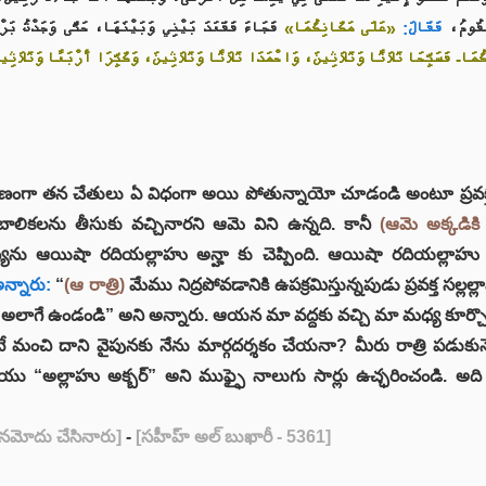
نَقُومُ
فَقَالَ:
«عَلَى مَكَانِكُمَا»
فَجَاءَ فَقَعَدَ بَيْنِي وَبَيْنَهَا، حَتَّى وَجَدْتُ بَر،
مَا- فَسَبِّحَا ثَلاَثًا وَثَلاَثِينَ، وَاحْمَدَا ثَلاَثًا وَثَلاَثِينَ، وَكَبِّرَا أَرْبَعًا وَثَلاَثِ
ంగా తన చేతులు ఏ విధంగా అయి పోతున్నాయో చూడండి అంటూ ప్రవక్త సల్లల
బాలికలను తీసుకు వచ్చినారని ఆమె విని ఉన్నది. కానీ
(ఆమె అక్కడికి 
ు ఆయిషా రదియల్లాహు అన్హా కు చెప్పింది. ఆయిషా రదియల్లాహు అన్హ
న్నారు:
“
(ఆ రాత్రి)
మేము నిద్రపోవడానికి ఉపక్రమిస్తున్నపుడు ప్రవక్త సల్
అలాగే ఉండండి” అని అన్నారు. ఆయన మా వద్దకు వచ్చి మా మధ్య కూర్చొ
టే మంచి దాని వైపునకు నేను మార్గదర్శకం చేయనా? మీరు రాత్రి పడుకు
యు “అల్లాహు అక్బర్” అని ముఫ్ఫై నాలుగు సార్లు ఉచ్ఛరించండి. అద
 నమోదు చేసినారు]
-
[సహీహ్ అల్ బుఖారీ - 5361]