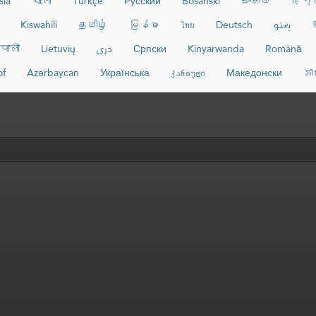
sia
বাংলা
Türkçe
Русский
Bosanski
සිංහල
हिन्
Kiswahili
தமிழ்
မြန်မာ
ไทย
Deutsch
پښتو
पाली
Lietuvių
دری
Српски
Kinyarwanda
Română
of
Azərbaycan
Українська
ქართული
Македонски
ភា