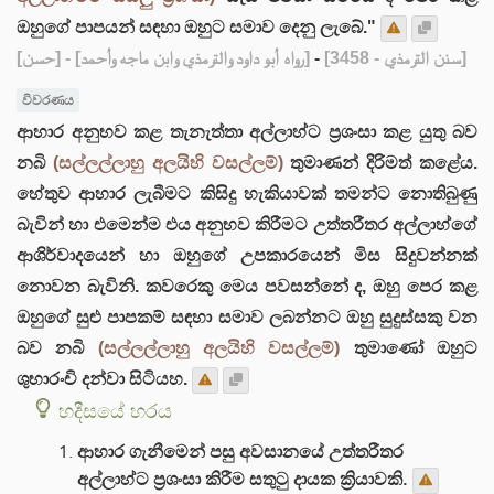
ඔහුගේ පාපයන් සඳහා ඔහුට සමාව දෙනු ලැබේ."
[حسن]
- [رواه أبو داود والترمذي وابن ماجه وأحمد]
-
[سنن الترمذي - 3458]
විවරණය
ආහාර අනුභව කළ තැනැත්තා අල්ලාහ්ට ප්‍රශංසා කළ යුතු බව
නබි
(සල්ලල්ලාහු අලයිහි වසල්ලම්)
තුමාණන් දිරිමත් කළේය.
හේතුව ආහාර ලැබීමට කිසිදු හැකියාවක් තමන්ට නොතිබුණු
බැවින් හා එමෙන්ම එය අනුභව කිරීමට උත්තරීතර අල්ලාහ්ගේ
ආශිර්වාදයෙන් හා ඔහුගේ උපකාරයෙන් මිස සිදුවන්නක්
නොවන බැවිනි. කවරෙකු මෙය පවසන්නේ ද, ඔහු පෙර කළ
ඔහුගේ සුළු පාපකම් සඳහා සමාව ලබන්නට ඔහු සුදුස්සකු වන
බව නබි
(සල්ලල්ලාහු අලයිහි වසල්ලම්)
තුමාණෝ ඔහුට
ශුභාරංචි දන්වා සිටියහ.
හදීසයේ හරය
ආහාර ගැනීමෙන් පසු අවසානයේ උත්තරීතර
අල්ලාහ්ට ප්‍රශංසා කිරීම සතුටු දායක ක්‍රියාවකි.