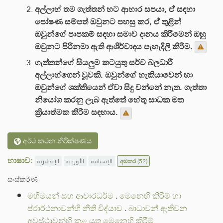
අල්ලාහ් තම ගැත්තන් හට ආහාර සපයා, ඒ සඳහා
පෝෂණ සම්පත් ඔවුනට පහසු කර, ඒ තුළින්
ඔවුන්ගේ පාපකම් සඳහා සමාව දානය කිරීමෙන් ඔහු
ඔවුනට පිරිනමා ඇති ආශිර්වාදය පැහැදිලි කිරීම.
ගැත්තන්ගේ සියලුම කටයුතු සර්ව බලධාරී
අල්ලාහ්ගෙන් වූවකි. ඔවුන්ගේ හැකියාවෙන් හා
ඔවුන්ගේ ශක්තියෙන් ඒවා සිදු වන්නේ නැත. ගැත්තා
නියෝග කරනු ලැබ ඇත්තේ හේතු සාධක මත
ක්‍රියාත්මක කිරීම සඳහාය.
අර්ථ කථන නිරීක්ෂණය
භාෂාව:
الإنجليزية
الأوردية
الإسبانية
අමතර
(52)
සංස්කරණ
මහිමයන් සහ ආචාරධර්ම
.
මෙනෙහි කිරීම් හා
ප්රාර්ථනාවන්හි නීති විද්යාව
.
බාධාවන් ඇතිවන
අවස්ථාවන්හි කළ යුතු මෙනෙහි කිරීම්