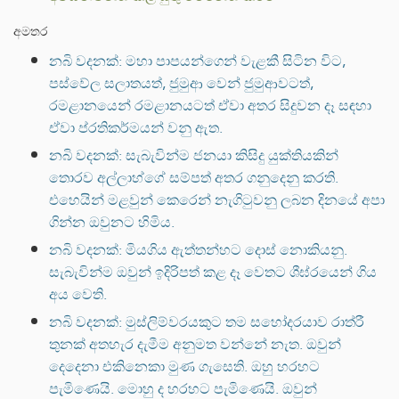
අමතර
නබි වදනක්: මහා පාපයන්ගෙන් වැළකී සිටින විට,
පස්වේල සලාතයත්, ජුමුආ වෙන් ජුමුආවටත්,
රමළානයෙන් රමළානයටත් ඒවා අතර සිදුවන දෑ සඳහා
ඒවා ප්රතිකර්මයන් වනු ඇත.
නබි වදනක්: සැබැවින්ම ජනයා කිසිදු යුක්තියකින්
තොරව අල්ලාහ්ගේ සම්පත් අතර ගනුදෙනු කරති.
එහෙයින් මළවුන් කෙරෙන් නැගිටුවනු ලබන දිනයේ අපා
ගින්න ඔවුනට හිමිය.
නබි වදනක්: මියගිය ඇත්තන්හට දොස් නොකියනු.
සැබැවින්ම ඔවුන් ඉදිරිපත් කළ දෑ වෙතට ශීඝ්රයෙන් ගිය
අය වෙති.
නබි වදනක්: මුස්ලිම්වරයකුට තම සහෝදරයාව රාත්රී
තුනක් අතහැර දැමීම අනුමත වන්නේ නැත. ඔවුන්
දෙදෙනා එකිනෙකා මුණ ගැසෙති. ඔහු හරහට
පැමිණෙයි. මොහු ද හරහට පැමිණෙයි. ඔවුන්