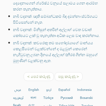
දෙදෙනාගෙන් ශ්රේෂ්ඨ වනුයේ සලාමය ගෙන ආරම්භ
කරන තැනැත්තාය.
නබි වදනක්: ඥාතී සම්බන්ධකම් බිඳ දමන්නා ස්වර්ගයට
පිවිසෙන්නේ නැත.
නබි වදනක්: මිනිසුන් අතරින් අල්ලාහ් වෙත වඩාත්
කෝපයට ලක් වු තැනැත්තා අධික ලෙස වාද කරන්නාය.
නබි වදනක්: කවරෙකු තම සහෝදරයාගේ මාන්යය
කෙළසීමෙන් වළක්වන්නේ ද මළවුන් කෙරෙන්
නැගිටුවනු ලබන දිනයේ අල්ලාහ් (නිරා) ගින්න ඔහුගේ
මුහුණින් වළක්වනු ඇත.
< පෙර කරුණු
පසු කරුණු >
عربي
English
اردو
Español
Indonesia
ئۇيغۇرچە
বাংলা
Türkçe
Русский
Bosanski
हिन्दी
中文
فارسی
Tiếng Việt
Tagalog