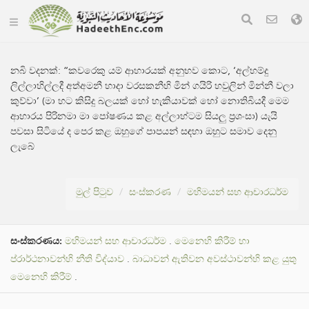
නබි වදනක්:
“කවරෙකු යම් ආහාරයක් අනුභව කොට, ‘අල්හම්දු
ලිල්ලාහිල්ලදී අත්අමනී හාදා වරසකනීහි මින් ගයිරි හවුලින් මින්නී වලා
කුව්වා’ (මා හට කිසිදු බලයක් හෝ හැකියාවක් හෝ නොතිබියදී මෙම
ආහාරය පිරිනමා මා පෝෂණය කළ අල්ලාහ්ටම සියලු ප්‍රශංසා) යැයි
පවසා සිටියේ ද පෙර කළ ඔහුගේ පාපයන් සඳහා ඔහුට සමාව දෙනු
ලැබේ
මුල් පිටුව
සංස්කරණ
මහිමයන් සහ ආචාරධර්ම
සංස්කරණය:
මහිමයන් සහ ආචාරධර්ම
.
මෙනෙහි කිරීම් හා
ප්රාර්ථනාවන්හි නීති විද්යාව
.
බාධාවන් ඇතිවන අවස්ථාවන්හි කළ යුතු
මෙනෙහි කිරීම්
.