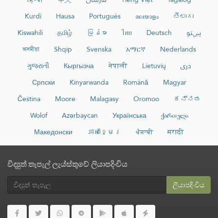
Kurdî
Hausa
Português
മലയാളം
తెలుగు
Kiswahili
தமிழ்
မြန်မာ
ไทย
Deutsch
پښتو
অসমীয়া
Shqip
Svenska
አማርኛ
Nederlands
ગુજરાતી
Кыргызча
नेपाली
Lietuvių
دری
Српски
Kinyarwanda
Română
Magyar
Čeština
Moore
Malagasy
Oromoo
ಕನ್ನಡ
Wolof
Azərbaycan
Українська
ქართული
Македонски
ភាសាខ្មែរ
ਪੰਜਾਬੀ
मराठी
විද්‍යුත් තැපැල් ලැය්ස්තුවේ ලියාපදිංචිය
ලියාපදිංචිය