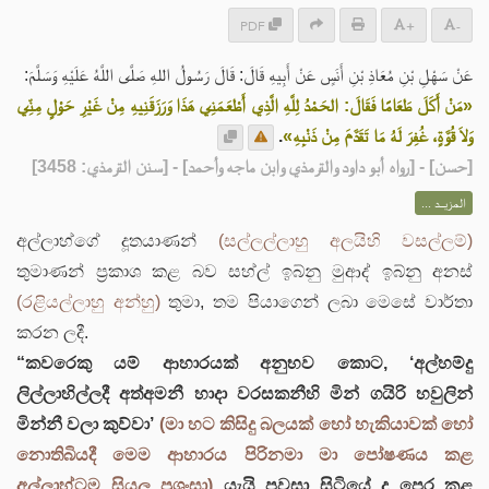
PDF
+
-
عَنْ سَهْلِ بْنِ مُعَاذِ بْنِ أَنَسٍ عَنْ أَبِيهِ قَالَ: قَالَ رَسُولُ اللهِ صَلَّى اللَّهُ عَلَيْهِ وَسَلَّمَ:
«مَنْ أَكَلَ طَعَامًا فَقَالَ: الحَمْدُ لِلَّهِ الَّذِي أَطْعَمَنِي هَذَا وَرَزَقَنِيهِ مِنْ غَيْرِ حَوْلٍ مِنِّي
.
وَلاَ قُوَّةٍ، غُفِرَ لَهُ مَا تَقَدَّمَ مِنْ ذَنْبِهِ»
] - [رواه أبو داود والترمذي وابن ماجه وأحمد] - [سنن الترمذي: 3458]
حسن
[
المزيــد ...
අල්ලාහ්ගේ දූතයාණන්
(සල්ලල්ලාහු අලයිහි වසල්ලම්)
තුමාණන් ප්‍රකාශ කළ බව සහ්ල් ඉබ්නු මුආද් ඉබ්නු අනස්
(රළියල්ලාහු අන්හු)
තුමා, තම පියාගෙන් ලබා මෙසේ වාර්තා
කරන ලදී.
“කවරෙකු යම් ආහාරයක් අනුභව කොට, ‘අල්හම්දු
ලිල්ලාහිල්ලදී අත්අමනී හාදා වරසකනීහි මින් ගයිරි හවුලින්
මින්නී වලා කුව්වා’
(මා හට කිසිදු බලයක් හෝ හැකියාවක් හෝ
නොතිබියදී මෙම ආහාරය පිරිනමා මා පෝෂණය කළ
අල්ලාහ්ටම සියලු ප්‍රශංසා)
යැයි පවසා සිටියේ ද පෙර කළ