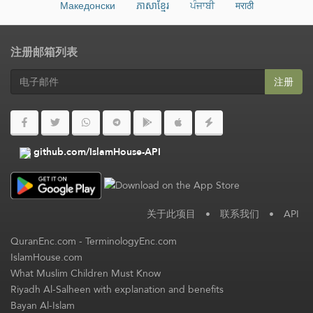
Македонски
ភាសាខ្មែរ
ਪੰਜਾਬੀ
मराठी
注册邮箱列表
注册
github.com/IslamHouse-API
关于此项目
•
联系我们
•
API
QuranEnc.com
-
TerminologyEnc.com
IslamHouse.com
What Muslim Children Must Know
Riyadh Al-Salheen with explanation and benefits
Bayan Al-Islam