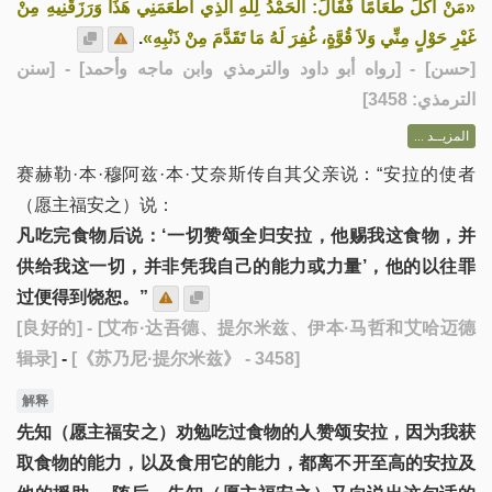
«مَنْ أَكَلَ طَعَامًا فَقَالَ: الحَمْدُ لِلَّهِ الَّذِي أَطْعَمَنِي هَذَا وَرَزَقَنِيهِ مِنْ
.
غَيْرِ حَوْلٍ مِنِّي وَلاَ قُوَّةٍ، غُفِرَ لَهُ مَا تَقَدَّمَ مِنْ ذَنْبِهِ»
] - [رواه أبو داود والترمذي وابن ماجه وأحمد] - [سنن
حسن
[
الترمذي: 3458]
المزيــد ...
赛赫勒·本·穆阿兹·本·艾奈斯传自其父亲说：“安拉的使者
（愿主福安之）说：
凡吃完食物后说：‘一切赞颂全归安拉，他赐我这食物，并
供给我这一切，并非凭我自己的能力或力量’，他的以往罪
过便得到饶恕。”
[良好的]
- [艾布·达吾德、提尔米兹、伊本·马哲和艾哈迈德
辑录]
-
[《苏乃尼·提尔米兹》 - 3458]
解释
先知（愿主福安之）劝勉吃过食物的人赞颂安拉，因为我获
取食物的能力，以及食用它的能力，都离不开至高的安拉及