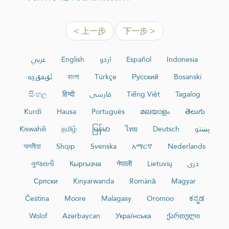
< 上一步
下一步 >
عربي
English
اردو
Español
Indonesia
ئۇيغۇرچە
বাংলা
Türkçe
Русский
Bosanski
සිංහල
हिन्दी
فارسی
Tiếng Việt
Tagalog
Kurdî
Hausa
Português
മലയാളം
తెలుగు
Kiswahili
தமிழ்
မြန်မာ
ไทย
Deutsch
پښتو
অসমীয়া
Shqip
Svenska
አማርኛ
Nederlands
ગુજરાતી
Кыргызча
नेपाली
Lietuvių
دری
Српски
Kinyarwanda
Română
Magyar
Čeština
Moore
Malagasy
Oromoo
ಕನ್ನಡ
Wolof
Azərbaycan
Українська
ქართული