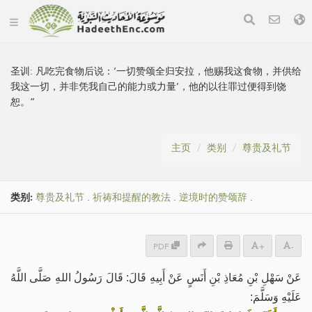
圣训:
凡吃完食物后说：‘一切赞颂全归安拉，他赐我这食物，并供给
我这一切，并非凭我自己的能力或力量’，他的以往罪过便得到饶
恕。”
主页
类别
尊贵及礼节
类别:
尊贵及礼节
.
祈祷和提醒的教法
.
逆境时的赞颂辞
.
PDF
+
-
عَنْ سَهْلِ بْنِ مُعَاذِ بْنِ أَنَسٍ عَنْ أَبِيهِ قَالَ: قَالَ رَسُولُ اللهِ صَلَّى اللَّهُ
عَلَيْهِ وَسَلَّمَ: