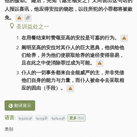
他的援助。 随后，先知（愿主福安之）又向说出这句话的
人报以喜讯，他应得安拉的饶恕，以往所犯的小罪都将被赦
免。
圣训益处之一
在用餐结束时赞颂至高的安拉是可嘉的行为。
阐明至高的安拉对其仆人的巨大恩典，他供给他
们给养，并为他们使获取给养的途径变得容易，
且在此之中使消除罪过成为可能。
仆人的一切事务都来自全能威严的主，并非凭借
他们自身的能力与力量，而仆人被命令去采取相
应的因由（手段）。
翻译展示
语言:
الإنجليزية
الأوردية
الإسبانية
更多
(52)
类别