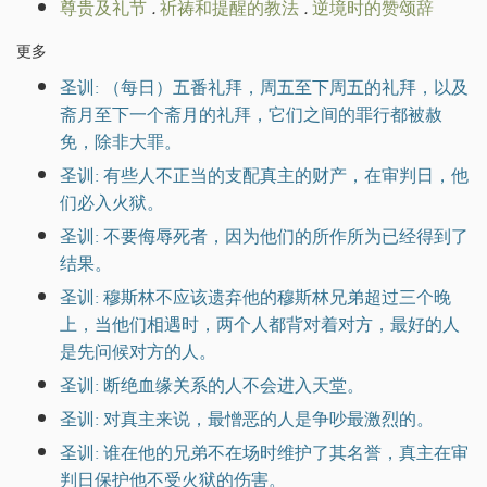
尊贵及礼节
.
祈祷和提醒的教法
.
逆境时的赞颂辞
更多
圣训: （每日）五番礼拜，周五至下周五的礼拜，以及
斋月至下一个斋月的礼拜，它们之间的罪行都被赦
免，除非大罪。
圣训: 有些人不正当的支配真主的财产，在审判日，他
们必入火狱。
圣训: 不要侮辱死者，因为他们的所作所为已经得到了
结果。
圣训: 穆斯林不应该遗弃他的穆斯林兄弟超过三个晚
上，当他们相遇时，两个人都背对着对方，最好的人
是先问候对方的人。
圣训: 断绝血缘关系的人不会进入天堂。
圣训: 对真主来说，最憎恶的人是争吵最激烈的。
圣训: 谁在他的兄弟不在场时维护了其名誉，真主在审
判日保护他不受火狱的伤害。