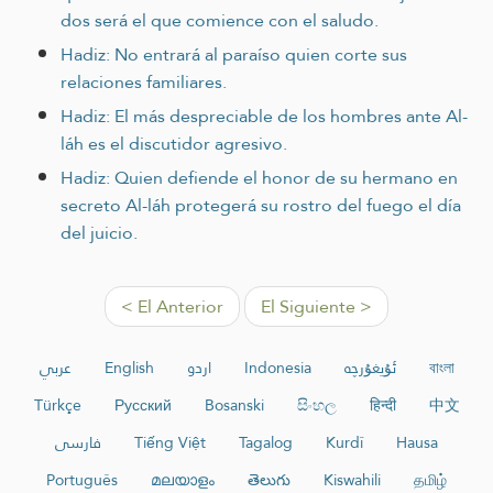
dos será el que comience con el saludo.
Hadiz: No entrará al paraíso quien corte sus
relaciones familiares.
Hadiz: El más despreciable de los hombres ante Al-
láh es el discutidor agresivo.
Hadiz: Quien defiende el honor de su hermano en
secreto Al-láh protegerá su rostro del fuego el día
del juicio.
< El Anterior
El Siguiente >
عربي
English
اردو
Indonesia
ئۇيغۇرچە
বাংলা
Türkçe
Русский
Bosanski
සිංහල
हिन्दी
中文
فارسی
Tiếng Việt
Tagalog
Kurdî
Hausa
Português
മലയാളം
తెలుగు
Kiswahili
தமிழ்