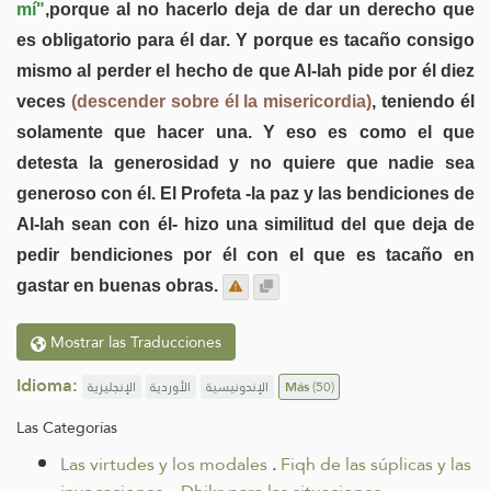
mí"
,porque al no hacerlo deja de dar un derecho que
es obligatorio para él dar. Y porque es tacaño consigo
mismo al perder el hecho de que Al-lah pide por él diez
veces
(descender sobre él la misericordia)
, teniendo él
solamente que hacer una. Y eso es como el que
detesta la generosidad y no quiere que nadie sea
generoso con él. El Profeta -la paz y las bendiciones de
Al-lah sean con él- hizo una similitud del que deja de
pedir bendiciones por él con el que es tacaño en
gastar en buenas obras.
Mostrar las Traducciones
Idioma:
الإنجليزية
الأوردية
الإندونيسية
Más
(50)
Las Categorías
Las virtudes y los modales
.
Fiqh de las súplicas y las