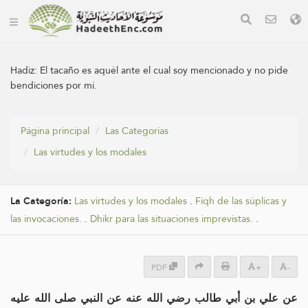
Hadiz:
El tacaño es aquél ante el cual soy mencionado y no pide
bendiciones por mí.
Página principal
Las Categorías
Las virtudes y los modales
La Categoría:
Las virtudes y los modales
.
Fiqh de las súplicas y
las invocaciones.
.
Dhikr para las situaciones imprevistas.
.
PDF
+
-
عن علي بن أبي طالب رضي الله عنه عن النبي صلى الله عليه