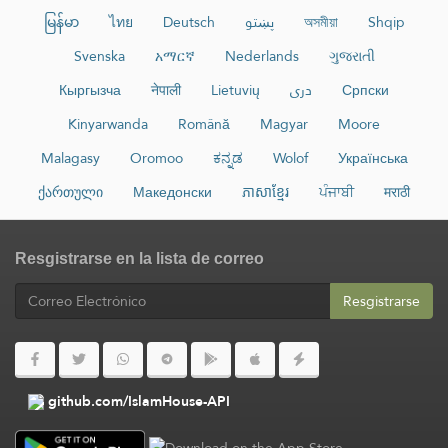
မြန်မာ
ไทย
Deutsch
پښتو
অসমীয়া
Shqip
Svenska
አማርኛ
Nederlands
ગુજરાતી
Кыргызча
नेपाली
Lietuvių
دری
Српски
Kinyarwanda
Română
Magyar
Moore
Malagasy
Oromoo
ಕನ್ನಡ
Wolof
Українська
ქართული
Македонски
ភាសាខ្មែរ
ਪੰਜਾਬੀ
मराठी
Resgistrarse en la lista de correo
Resgistrarse
github.com/IslamHouse-API