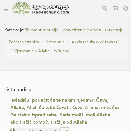
Kategorija:
Tevhīdur-rubūbijje - potvrđivanje jedinosti u stvaranju
Početna stranica
Kategorije
Akida (nauka o vjerovanju)
Vjerovanje u Allaha Uzvišenog
Lista hadisa
‘Mladiću, podučit ću te nekim riječima: Čuvaj
Allaha, Allah će tebe čuvati; čuvaj Allaha, imat ćeš
Ga stalno ispred sebe. Kada moliš, moli Allaha;
ako tražiš pomoć, traži je od Allaha