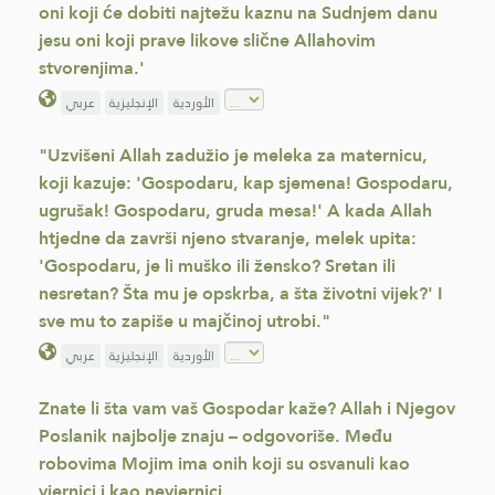
oni koji će dobiti najtežu kaznu na Sudnjem danu
jesu oni koji prave likove slične Allahovim
stvorenjima.'
الأوردية
الإنجليزية
عربي
"Uzvišeni Allah zadužio je meleka za maternicu,
koji kazuje: 'Gospodaru, kap sjemena! Gospodaru,
ugrušak! Gospodaru, gruda mesa!' A kada Allah
htjedne da završi njeno stvaranje, melek upita:
'Gospodaru, je li muško ili žensko? Sretan ili
nesretan? Šta mu je opskrba, a šta životni vijek?' I
sve mu to zapiše u majčinoj utrobi."
الأوردية
الإنجليزية
عربي
Znate li šta vam vaš Gospodar kaže? Allah i Njegov
Poslanik najbolje znaju – odgovoriše. Među
robovima Mojim ima onih koji su osvanuli kao
vjernici i kao nevjernici