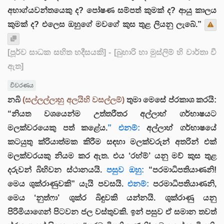
අභාග්යවන්තයෙකු ද? පෝෂණ සම්පත් කුමක් ද? ආයු කාලය
කුමක් ද? එලෙස ඔහුගේ මවගේ කුස තුළ ලියනු ලැබේ.”
[පූර්ව සාධක සහිත හදීසයකි]
- [බුහාරි හා මුස්ලිම් හි වාර්තා වී
ඇත]
විවරණය
නබි
(සල්ලල්ලාහු අලයිහි වසල්ලම්)
තුමා මෙසේ ප්රකාශ කරයි:
“නියත වශයෙන්ම උත්තරීතර අල්ලාහ් ගර්භාෂයට
මලක්වරයෙකු පත් කළේය.
” එනම්:
අල්ලාහ් ගර්භාෂයේ
කටයුතු ක්රියාත්මක කිරීම සඳහා මලක්වරුන් අතරින් එක්
මලක්වරයකු නියම කර ඇත. එය ‘රහ්ම්’ යනු මව් කුස තුළ
දරුවන් බිහිවන ස්ථානයයි.
පසුව ඔහු:
“පරමාධිපතියාණනි!
මෙය ශුක්රාණුවකි” යැයි පවසයි.
එනම්:
පරමාධිපතියාණනි,
මෙය ‘නුත්ෆා’ ශුක්ර බිඳුවකි යන්නයි. ශුක්රාණු යනු
පිරිමියාගෙන් පිටවන ජල වස්තුවකි. ඉන් පසුව ඒ සමාන තවත්