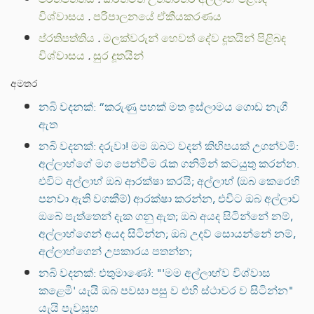
විශ්වාසය
.
පරිපාලනයේ ඒකීයකරණය
ප්රතිපත්තිය
.
මලක්වරුන් හෙවත් දේව දූතයින් පිළිබඳ
විශ්වාසය
.
සුර දූතයින්
අමතර
නබි වදනක්: “කරුණු පහක් මත ඉස්ලාමය ගොඩ නැගී
ඇත
නබි වදනක්: දරුවා! මම ඔබට වදන් කිහිපයක් උගන්වමි:
අල්ලාහ්ගේ මග පෙන්වීම රැක ගනිමින් කටයුතු කරන්න.
එවිට අල්ලාහ් ඔබ ආරක්ෂා කරයි; අල්ලාහ් (ඔබ කෙරෙහි
පනවා ඇති වගකීම්) ආරක්ෂා කරන්න, එවිට ඔබ අල්ලාව
ඔබේ පැත්තෙන් දැක ගනු ඇත; ඔබ අයද සිටින්නේ නම්,
අල්ලාහ්ගෙන් අයද සිටින්න; ඔබ උදව් සොයන්නේ නම්,
අල්ලාහ්ගෙන් උපකාරය පතන්න;
නබි වදනක්: එතුමාණෝ: "'මම අල්ලාහ්ව විශ්වාස
කළෙමි' යැයි ඔබ පවසා පසු ව එහි ස්ථාවර ව සිටින්න"
යැයි පැවසූහ