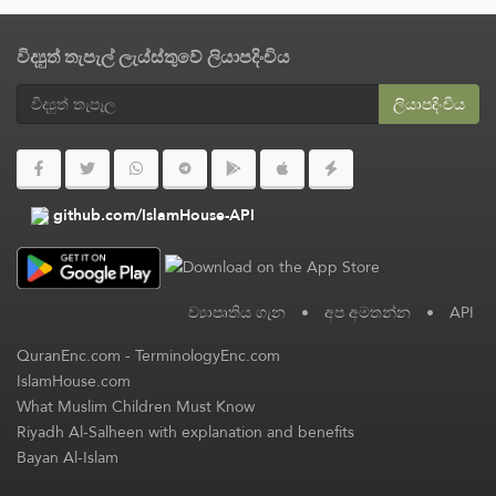
විද්‍යුත් තැපැල් ලැය්ස්තුවේ ලියාපදිංචිය
ලියාපදිංචිය
github.com/IslamHouse-API
ව්‍යාපෘතිය ගැන
•
අප අමතන්න
•
API
QuranEnc.com
-
TerminologyEnc.com
IslamHouse.com
What Muslim Children Must Know
Riyadh Al-Salheen with explanation and benefits
Bayan Al-Islam