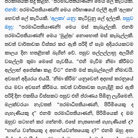
ප්රකාශයක් සිදු කළහ. “පරමාධිපතියාණනි! මෙය ලේ කැටියකි.
එනම්:
පරමාධිපතියාණනි! මෙය ගර්භාෂයේ එල්ලී ඇති ‘අලකා’
හෙවත් ලේ කැටියකි.
‘අලකා’ යනු:
කැටිවුනු ලේ දල්ලකි.
පසුව
ඔහු:
“පරමාධිපතියාණනි! මෙය මස් කැබැල්ලකි. එනම්
පරමාධිපතියාණනි! මෙය ‘මුළ්ආ’ නොහොත් මස් කැබැල්ලකි.
තවත් වාර්තාවක විස්තර කර ඇති පරිදි ඒ සෑම අදියරයකටම
කාලය දින හතළිහක් බැගින් වේ. පසුව සල්ලල්ලාහු අලයිහි
වසල්ලම් තුමා මෙසේ පැවසීය. “එහි මැවීම නිමා කිරීමට
අල්ලාහ් අපේක්ෂා කළ විට” එනම් මස් කැබැල්ලෙහි නිමාවයි.
අවසන් අදියරය එයයි. ‘නිමා කිරීම’ යනුවෙන් අදහස් කරනුයේ
එය මවා අවසන් කිරීමය. තවත් වාර්තාවක පැහැදිළි කර ඇති
පරිදි දින එකසිය විස්සකට පසුව එහි ප්රාණය පිඹිනු ලැබීමෙනි.
මලක්වරයා නැවතත් “පරමාධිපතියාණනි, පිරිමියෙකු ද
ගැහැණියකු ද” එනම් පරමාධිපතියාණනි, පිරිමියෙක් ද මම
ඔහුව සටහන් කර ගන්නම්. එසේ නැතහොත් ගැහැණියක් ද?
“භාග්ය වන්තයකු ද අභාග්යවන්තයෙකු ද?” එනම් ඔහු අපා