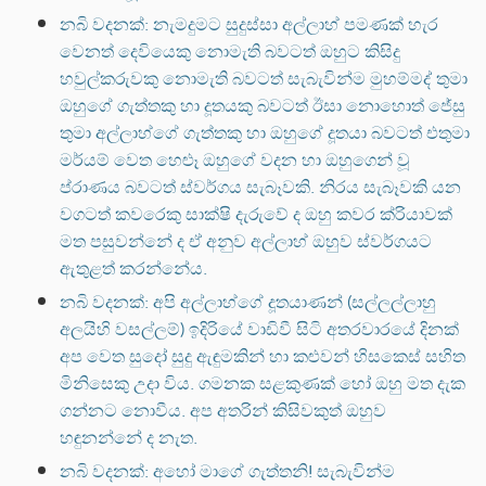
නබි වදනක්: නැමදුමට සුදුස්සා අල්ලාහ් පමණක් හැර
වෙනත් දෙවියෙකු නොමැති බවටත් ඔහුට කිසිදු
හවුල්කරුවකු නොමැති බවටත් සැබැවින්ම මුහම්මද් තුමා
ඔහුගේ ගැත්තකු හා දූතයකු බවටත් ඊසා නොහොත් ජේසු
තුමා අල්ලාහ්ගේ ගැත්තකු හා ඔහුගේ දූතයා බවටත් එතුමා
මර්යම් වෙත හෙළූ ඔහුගේ වදන හා ඔහුගෙන් වූ
ප්රාණය බවටත් ස්වර්ගය සැබෑවකි. නිරය සැබෑවකි යන
වගටත් කවරෙකු සාක්ෂි දැරුවේ ද ඔහු කවර ක්රියාවක්
මත පසුවන්නේ ද ඒ අනුව අල්ලාහ් ඔහුව ස්වර්ගයට
ඇතුළත් කරන්නේය.
නබි වදනක්: අපි අල්ලාහ්ගේ දූතයාණන් (සල්ලල්ලාහු
අලයිහි වසල්ලම්) ඉදිරියේ වාඩිවී සිටි අතරවාරයේ දිනක්
අප වෙත සුදෝ සුදු ඇඳුමකින් හා කළුවන් හිසකෙස් සහිත
මිනිසෙකු උදා විය. ගමනක සළකුණක් හෝ ඔහු මත දැක
ගන්නට නොවීය. අප අතරින් කිසිවකුත් ඔහුව
හඳුනන්නේ ද නැත.
නබි වදනක්: අහෝ මාගේ ගැත්තනි! සැබැවින්ම