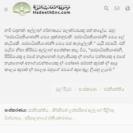
නබි වදනක්:
අල්ලාහ් ගර්භාෂයට මලක්වරයකු පත් කළේය. ඔහු:
“පරමාධිපතියාණනි! මෙය ශුක්රානුවකි. පරමාධිපතියාණනි! මෙය ලේ
කැටියකි. පරමාධිපතියාණනි! මෙය මස් කැබැල්ලකි.” යැයි පවසයි. එහි
මැවීම නිමා කිරීමට අල්ලාහ් අපේක්ෂා කළ විට, “පරමාධිපතියාණනි,
පිරිමියෙකු ද එසේ නැතහොත් ගැහැණියකු ද? භාග්ය වන්තයකු ද එසේ
නැතහොත් අභාග්යවන්තයෙකු ද? පෝෂණ සම්පත් කුමක් ද? ආයු
කාලය කුමක් ද? එලෙස ඔහුගේ මවගේ කුස තුළ ලියනු ලැබේ.”
මුල් පිටුව
සංස්කරණ
ප්රතිපත්තිය
සංස්කරණය:
ප්රතිපත්තිය
.
කීර්තිමත් උත්තරීතර අල්ලාහ් පිළිබඳ
විශ්වාසය
.
පරිපාලනයේ ඒකීයකරණය
.