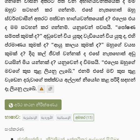
ගින්නේ වාසීන් අතරට පත් වන අභාග්යවන්තයෙක් ද මම
ඔහුව සටහන් කර ගන්නම්. එසේ නැතහොත් ඔහු
ස්වර්ගවාසීන් අතරට පත්වන භාග්යවන්තයෙක් ද? එලෙස එය
ද මම සටහන් කර ගන්නම්. යනුවෙන් පවසයි. “පෝෂණ
සම්පත් කුමක් ද?” අඩුවෙන් විය යුතුද වැඩියෙන් විය යුතු ද, එහි
ප්රමාණය කුමක් ද? “ආයු කාලය කුමක් ද?” ඔහුගේ වයස
කුමක් ද? දිගු කල් ජීවත් වන්නක් ද එසේ නැතහොත් අඩු
වයසින් මිය යන්නක් ද? යනුවෙන් ද විමසයි. “එලෙස ඔහුගේ
මවගේ කුස තුළ ලියනු ලැබේ.” එනම් එසේ මව් කුස තුළ
වැඩෙන දරුවාගේ තත්ත්වය අල්ලාහ් නියෝග කළ පරිදි සඳහන්
දෑ ලියනු ලැබේ.
අර්ථ කථන නිරීක්ෂණය
භාෂාව:
الإنجليزية
الأوردية
الإسبانية
අමතර
(15)
සංස්කරණ
ප්රතිපත්තිය
.
කීර්තිමත් උත්තරීතර අල්ලාහ් පිළිබඳ