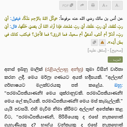
PDF
+
-
عن أنس بن مالك رضي الله عنه مرفوعاً:
«وكَّلَ اللهُ بالرَّحِم مَلَكًا،
فيقول:
أيْ
ربِّ نُطْفة، أيْ ربِّ عَلَقة، أيْ ربِّ مُضْغة، فإذا أراد اللهُ أن يقضيَ خَلْقَها،
قال:
أيْ
ربِّ، أذكرٌ أم أنثى، أشقيٌّ أم سعيدٌ، فما الرزق؟ فما الأَجَل؟ فيكتب كذلك في
.
بطن أُمِّه»
] - [متفق عليه]
صحيح
[
المزيــد ...
අනස් ඉබ්නු මාලික්
(රළියල්ලාහු අන්හු)
තුමා විසින් වාර්තා
කරන ලදී. මෙය මර්ෆූඃ ගණයට අයත් හදීසයකි. "අල්ලාහ්
ගර්භාෂයට මලක්වරයකු පත් කළේය.
ඔහු:
“පරමාධිපතියාණනි! මෙය ශුක්රානුවකි. පරමාධිපතියාණනි!
මෙය ලේ කැටියකි. පරමාධිපතියාණනි! මෙය මස් කැබැල්ලකි.”
යැයි පවසයි. එහි මැවීම නිමා කිරීමට අල්ලාහ් අපේක්ෂා කළ
විට, “පරමාධිපතියාණනි, පිරිමියෙකු ද එසේ නැතහොත්
ගැහැණියකු ද? භාග්ය වන්තයකු ද එසේ නැතහොත්