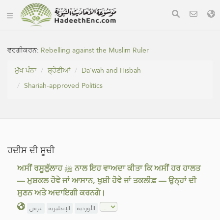
ਵਰਗੀਕਰਨ:
Rebelling against the Muslim Ruler
ਮੁੱਖ ਪੰਨਾ
ਸ਼੍ਰੇਣੀਆਂ
Da‘wah and Hisbah
Shariah-approved Politics
ਹਦੀਸ ਦੀ ਸੂਚੀ
ਅਸੀਂ ਰਸੂਲੁੱਲਾਹ ﷺ ਨਾਲ ਇਹ ਵਾਅਦਾ ਕੀਤਾ ਕਿ ਅਸੀਂ ਹਰ ਹਾਲਤ
— ਮੁਸ਼ਕਲ ਹੋਵੇ ਜਾਂ ਆਸਾਨ, ਖੁਸ਼ੀ ਹੋਵੇ ਜਾਂ ਤਕਲੀਫ਼ — ਉਨ੍ਹਾਂ ਦੀ
ਸੁਣਨ ਅਤੇ ਅਦਾਇਗੀ ਕਰਨਗੇ।
الأوردية
الإنجليزية
عربي