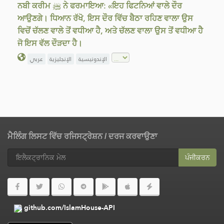
ਨਬੀ ਕਰੀਮ ﷺ ਨੇ ਫਰਮਾਇਆ: «ਇਹ ਫਿਟਨਿਆਂ ਵਾਲੇ ਦੌਰ
ਆਉਣਗੇ। ਧਿਆਨ ਰੱਖੋ, ਇਸ ਦੌਰ ਵਿੱਚ ਬੈਠਾ ਰਹਿਣ ਵਾਲਾ ਉਸ
ਵਿਚੋਂ ਚੱਲਣ ਵਾਲੇ ਤੋਂ ਵਧੀਆ ਹੈ, ਅਤੇ ਚੱਲਣ ਵਾਲਾ ਉਸ ਤੋਂ ਵਧੀਆ ਹੈ
ਜੋ ਇਸ ਵੱਲ ਦੌੜਦਾ ਹੈ।
الإندونيسية
الإنجليزية
عربي
ਮੈਲਿੰਗ ਲਿਸਟ ਵਿੱਚ ਰਜਿਸਟ੍ਰੇਸ਼ਨ / ਦਰਜ ਕਰਵਾਉਣਾ
ਪੰਜੀਕਰਨ
github.com/IslamHouse-API